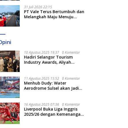
Optimal
31 Juli 2026 22:15
PT Vale Terus Bertumbuh dan
Melangkah Maju Menuju
Fondasi yang Lebih Kuat
Opini
10 Agustus 2025 19:37
0 Komentar
Hadiri Selangor Tourism
Industry Awards, Aliyah
Berharap Semakin
Optimalkan Pariwisata
11 Agustus 2025 15:52
0 Komentar
Menhub Dudy: Water
Aerodrome Sulsel akan Jadi
Tonggak Baru Transportasi
Nasional
16 Agustus 2025 07:36
0 Komentar
Liverpool Buka Liga Inggris
2025/26 dengan Kemenangan,
Tekuk Bournemouth 4-2