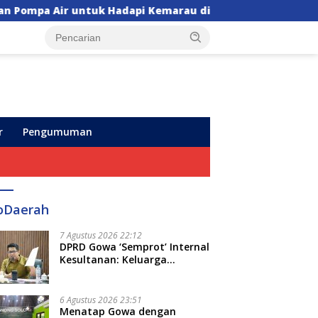
dapi Kemarau di Sulsel
Insiden Maut di Sekolah T
r
Pengumuman
oDaerah
7 Agustus 2026 22:12
DPRD Gowa ‘Semprot’ Internal
Kesultanan: Keluarga
Kerajaan Bersatu Dulu Baru
Rancang Perda Baru!
6 Agustus 2026 23:51
Menatap Gowa dengan