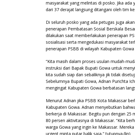
masyarakat yang melintas di posko. Jika ada 
dari 37 derajat langsung ditangani oleh tim k
Di seluruh posko yang ada petugas juga akan
penerapan Pembatasan Sosial Berskala Besar 
dilakukan saat memberlakukan penerapan PSB
sosialisasi serta mengedukasi masyarakat t
penerapan PSBB di wilayah Kabupaten Gowa d
“Kita masih dalam proses usulan mudah-mudah
instruksi dari Bapak Bupati Gowa untuk meny
kita sudah siap dan sebaliknya jik tidak disetu
Sebelumnya Bupati Gowa, Adnan Purichta Ic
mengingat Kabupaten Gowa berbatasan lang
Menurut Adnan jika PSBB Kota Makassar ber
Kabupaten Gowa. Adnan menyebutkan bahwa 
berkerja di Makassar. Begitu pun dengan 25 
80 persen aktivitasnya di Makassar. “Kita be
warga Gowa yang ingin ke Makassar. Mereka di
urgent minta putar balik saja,” tutupnya.(lin)