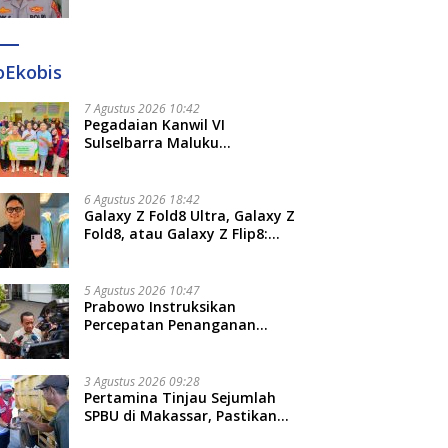
Diperiksa Polda Terkait
Pengadaan Seragam Rp16 M
oEkobis
7 Agustus 2026 10:42
Pegadaian Kanwil VI
Sulselbarra Maluku
Luncurkan PANDE EMAS,
Dorong Kemandirian Ekonomi
Masyarakat
6 Agustus 2026 18:42
Galaxy Z Fold8 Ultra, Galaxy Z
Fold8, atau Galaxy Z Flip8:
Mana HP Lipat Terbaik
Untukmu di 2026?
5 Agustus 2026 10:47
Prabowo Instruksikan
Percepatan Penanganan
Pemadaman Listrik dan Jaga
Stabilitas Harga BBM
3 Agustus 2026 09:28
Pertamina Tinjau Sejumlah
SPBU di Makassar, Pastikan
Distribusi Biosolar Berjalan