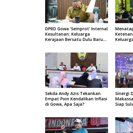
DPRD Gowa ‘Semprot’ Internal
Menata
Kesultanan: Keluarga
Ketenan
Kerajaan Bersatu Dulu Baru
Keluarg
Rancang Perda Baru!
Bate Sa
Sepihak,
Musyawa
Adat da
Sekda Andy Azis Tekankan
Sinergi 
Empat Poin Kendalikan Inflasi
Makassar
di Gowa, Apa Saja?
Siap Sul
Pusat P
Baru