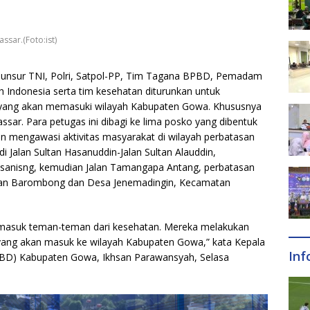
sar.(Foto:ist)
ri unsur TNI, Polri, Satpol-PP, Tim Tagana BPBD, Pemadam
 Indonesia serta tim kesehatan diturunkan untuk
yang akan memasuki wilayah Kabupaten Gowa. Khususnya
sar. Para petugas ini dibagi ke lima posko yang dibentuk
 mengawasi aktivitas masyarakat di wilayah perbatasan
 Jalan Sultan Hasanuddin-Jalan Sultan Alauddin,
tasanisng, kemudian Jalan Tamangapa Antang, perbatasan
an Barombong dan Desa Jenemadingin, Kecamatan
ermasuk teman-teman dari kesehatan. Mereka melakukan
ang akan masuk ke wilayah Kabupaten Gowa,” kata Kepala
Inf
D) Kabupaten Gowa, Ikhsan Parawansyah, Selasa