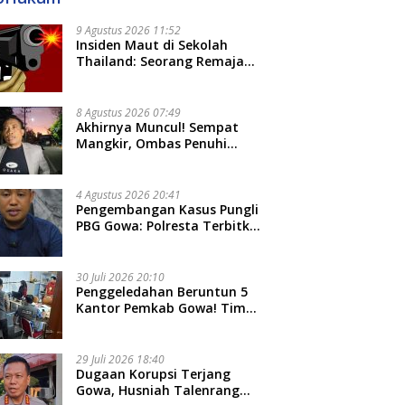
9 Agustus 2026 11:52
Insiden Maut di Sekolah
Thailand: Seorang Remaja
Menembak Massal, 8 Orang
Tewas dan 14 Lainnya
Dirawat Intensif
8 Agustus 2026 07:49
Akhirnya Muncul! Sempat
Mangkir, Ombas Penuhi
Panggilan Kedua Tipidkor
Polda Sulsel, Dicecar 50
Pertanyaan
4 Agustus 2026 20:41
Pengembangan Kasus Pungli
PBG Gowa: Polresta Terbitkan
LP Baru, Kantongi Nama
Calon Tersangka Berikutnya
30 Juli 2026 20:10
Penggeledahan Beruntun 5
Kantor Pemkab Gowa! Tim
Tipidkor Polda Sulsel Kejar
Bukti Korupsi Seragam Gratis
Rp16 Miliar
29 Juli 2026 18:40
Dugaan Korupsi Terjang
Gowa, Husniah Talenrang