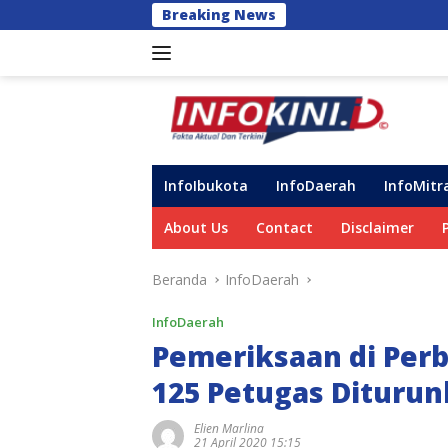
Langsung
Breaking News
Siagakan Tim
ke
konten
InfoIbukota
InfoDaerah
InfoMitr
About Us
Contact
Disclaimer
Beranda
InfoDaerah
InfoDaerah
Pemeriksaan di Per
125 Petugas Dituru
Elien Marlina
21 April 2020 15:15