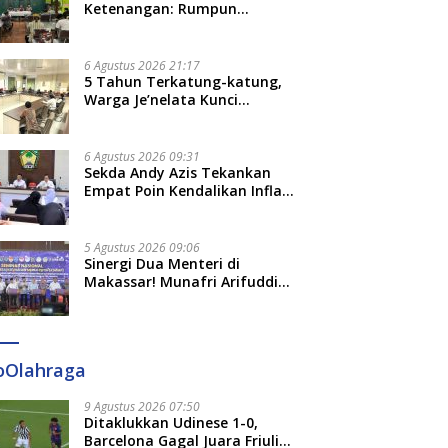
Ketenangan: Rumpun
Keluarga Besar Kerajaan dan
Bate Salapang Respon Klaim
Sepihak, Tekankan Jalur
6 Agustus 2026 21:17
Musyawarah, Ingatkan Soal
5 Tahun Terkatung-katung,
Adat dan Adab
Warga Je’nelata Kunci
Pemprov Sulsel: September
2026 Penlok Rampung!
6 Agustus 2026 09:31
Sekda Andy Azis Tekankan
Empat Poin Kendalikan Inflasi
di Gowa, Apa Saja?
5 Agustus 2026 09:06
Sinergi Dua Menteri di
Makassar! Munafri Arifuddin
Siap Sulap Kelurahan Jadi
Pusat Pertumbuhan Ekonomi
Baru
oOlahraga
9 Agustus 2026 07:50
Ditaklukkan Udinese 1-0,
Barcelona Gagal Juara Friuli