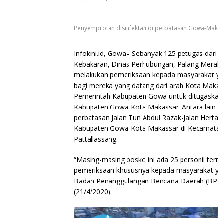
Penyemprotan disinfektan di perbatasan Gowa-Makas
Infokini.id, Gowa– Sebanyak 125 petugas da
Kebakaran, Dinas Perhubungan, Palang Merah
melakukan pemeriksaan kepada masyarakat 
bagi mereka yang datang dari arah Kota Makas
Pemerintah Kabupaten Gowa untuk ditugaskan
Kabupaten Gowa-Kota Makassar. Antara lain di
perbatasan Jalan Tun Abdul Razak-Jalan Her
Kabupaten Gowa-Kota Makassar di Kecamat
Pattallassang.
“Masing-masing posko ini ada 25 personil t
pemeriksaan khususnya kepada masyarakat y
Badan Penanggulangan Bencana Daerah (BPB
(21/4/2020).