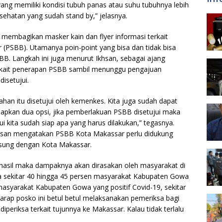
yang memiliki kondisi tubuh panas atau suhu tubuhnya lebih
esehatan yang sudah stand by,” jelasnya.
 membagikan masker kain dan flyer informasi terkait
(PSBB). Utamanya poin-point yang bisa dan tidak bisa
B. Langkah ini juga menurut Ikhsan, sebagai ajang
erkait penerapan PSBB sambil menunggu pengajuan
isetujui.
an itu disetujui oleh kemenkes. Kita juga sudah dapat
iapkan dua opsi, jika pemberlakuan PSBB disetujui maka
jui kita sudah siap apa yang harus dilakukan,” tegasnya.
hsan mengatakan PSBB Kota Makassar perlu didukung
sung dengan Kota Makassar.
hasil maka dampaknya akan dirasakan oleh masyarakat di
sekitar 40 hingga 45 persen masyarakat Kabupaten Gowa
masyarakat Kabupaten Gowa yang positif Covid-19, sekitar
rharap posko ini betul betul melaksanakan pemeriksa bagi
periksa terkait tujunnya ke Makassar. Kalau tidak terlalu