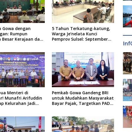
p Gowa dengan
5 Tahun Terkatung-katung,
gan: Rumpun
Warga Je’nelata Kunci
a Besar Kerajaan dan
Pemprov Sulsel: September
Inf
lapang Respon Klaim
2026 Penlok Rampung!
 Tekankan Jalur
rah, Ingatkan Soal
n Adab
Dua Menteri di
Pemkab Gowa Gandeng BRI
! Munafri Arifuddin
untuk Mudahkan Masyarakat
ap Kelurahan Jadi
Bayar Pajak, Targetkan PAD
ertumbuhan Ekonomi
Rp307 Miliar