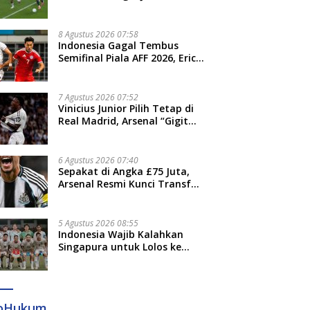
Venezia Giulia Cup
8 Agustus 2026 07:58
Indonesia Gagal Tembus
Semifinal Piala AFF 2026, Erick
Thohir: Kami Akan Lakukan
Evaluasi
7 Agustus 2026 07:52
Vinicius Junior Pilih Tetap di
Real Madrid, Arsenal “Gigit
Jari”
6 Agustus 2026 07:40
Sepakat di Angka £75 Juta,
Arsenal Resmi Kunci Transfer
Bruno Guimaraes dari
Newcastle
5 Agustus 2026 08:55
Indonesia Wajib Kalahkan
Singapura untuk Lolos ke
Semifinal Piala AFF 2026
foHukum