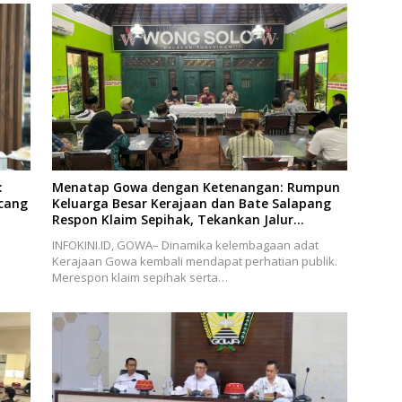
:
Menatap Gowa dengan Ketenangan: Rumpun
ncang
Keluarga Besar Kerajaan dan Bate Salapang
Respon Klaim Sepihak, Tekankan Jalur
Musyawarah, Ingatkan Soal Adat dan Adab
INFOKINI.ID, GOWA– Dinamika kelembagaan adat
Kerajaan Gowa kembali mendapat perhatian publik.
Merespon klaim sepihak serta…