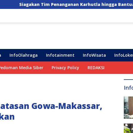
 Penanganan Karhutla hingga Bantuan Pompa Air untuk Ha
a
InfoOlahraga
Infotainment
InfoWisata
InfoLoke
Pedoman Media Siber
Privacy Policy
REDAKSI
Inf
batasan Gowa-Makassar,
nkan