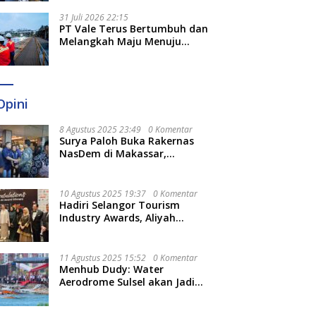
Optimal
31 Juli 2026 22:15
PT Vale Terus Bertumbuh dan
Melangkah Maju Menuju
Fondasi yang Lebih Kuat
Opini
8 Agustus 2025 23:49
0 Komentar
Surya Paloh Buka Rakernas
NasDem di Makassar,
Munafri Sebut Momentum
Kuatkan Pendidikan Politik
10 Agustus 2025 19:37
0 Komentar
Hadiri Selangor Tourism
Industry Awards, Aliyah
Berharap Semakin
Optimalkan Pariwisata
11 Agustus 2025 15:52
0 Komentar
Menhub Dudy: Water
Aerodrome Sulsel akan Jadi
Tonggak Baru Transportasi
Nasional