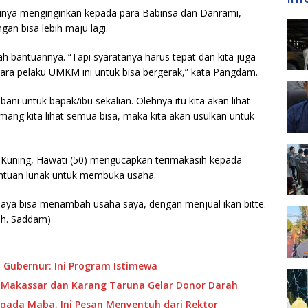
inya menginginkan kepada para Babinsa dan Danrami,
an bisa lebih maju lagi.
lah bantuannya. “Tapi syaratanya harus tepat dan kita juga
ra pelaku UMKM ini untuk bisa bergerak,” kata Pangdam.
ani untuk bapak/ibu sekalian. Olehnya itu kita akan lihat
emang kita lihat semua bisa, maka kita akan usulkan untuk
 Kuning, Hawati (50) mengucapkan terimakasih kepada
ntuan lunak untuk membuka usaha.
 saya bisa menambah usaha saya, dengan menjual ikan bitte.
uh. Saddam)
 Gubernur: Ini Program Istimewa
 Makassar dan Karang Taruna Gelar Donor Darah
pada Maba, Ini Pesan Menyentuh dari Rektor