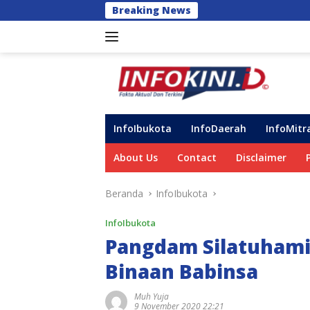
Langsung
Breaking News
Perkuat Duk
ke
konten
InfoIbukota
InfoDaerah
InfoMitr
About Us
Contact
Disclaimer
Beranda
InfoIbukota
InfoIbukota
Pangdam Silatuham
Binaan Babinsa
Muh Yuja
9 November 2020 22:21