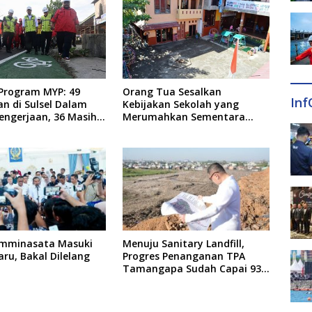
 Program MYP: 49
Orang Tua Sesalkan
Inf
an di Sulsel Dalam
Kebijakan Sekolah yang
engerjaan, 36 Masih
Merumahkan Sementara
naan
Anaknya Usai Insiden Gigit
Teman
mminasata Masuki
Menuju Sanitary Landfill,
ru, Bakal Dilelang
Progres Penanganan TPA
Tamangapa Sudah Capai 93
Persen