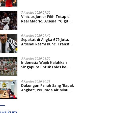
Thohir: Kami Akan Lakukan
Evaluasi
7 Agustus 2026 07:52
Vinicius Junior Pilih Tetap di
Real Madrid, Arsenal “Gigit
Jari”
6 Agustus 2026 07:40
Sepakat di Angka £75 Juta,
Arsenal Resmi Kunci Transfer
Bruno Guimaraes dari
Newcastle
5 Agustus 2026 08:55
Indonesia Wajib Kalahkan
Singapura untuk Lolos ke
Semifinal Piala AFF 2026
4 Agustus 2026 20:21
Dukungan Penuh Sang ‘Bapak
Angkat’, Perumda Air Minum
Gowa Siap Antar Tim Dayung
Raih Prestasi Puncak
foHukum