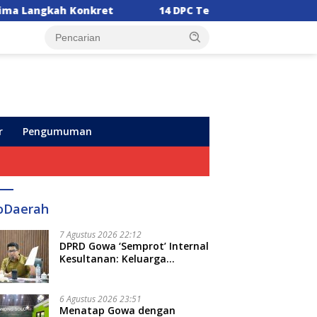
kret
14 DPC Terima SK Kepengurusan, Ketua DPW PPP
r
Pengumuman
oDaerah
7 Agustus 2026 22:12
DPRD Gowa ‘Semprot’ Internal
Kesultanan: Keluarga
Kerajaan Bersatu Dulu Baru
Rancang Perda Baru!
6 Agustus 2026 23:51
Menatap Gowa dengan