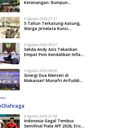
Ketenangan: Rumpun
Keluarga Besar Kerajaan dan
Bate Salapang Respon Klaim
Sepihak, Tekankan Jalur
6 Agustus 2026 21:17
Musyawarah, Ingatkan Soal
5 Tahun Terkatung-katung,
Adat dan Adab
Warga Je’nelata Kunci
Pemprov Sulsel: September
2026 Penlok Rampung!
6 Agustus 2026 09:31
Sekda Andy Azis Tekankan
Empat Poin Kendalikan Inflasi
di Gowa, Apa Saja?
5 Agustus 2026 09:06
Sinergi Dua Menteri di
Makassar! Munafri Arifuddin
Siap Sulap Kelurahan Jadi
Pusat Pertumbuhan Ekonomi
Baru
oOlahraga
8 Agustus 2026 07:58
Indonesia Gagal Tembus
Semifinal Piala AFF 2026, Erick