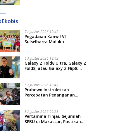
Diteken 41 Parlemen, HAR:
Kami Proses Sesuai Prosedur!
oEkobis
7 Agustus 2026 10:42
Pegadaian Kanwil VI
Sulselbarra Maluku
Luncurkan PANDE EMAS,
Dorong Kemandirian Ekonomi
Masyarakat
6 Agustus 2026 18:42
Galaxy Z Fold8 Ultra, Galaxy Z
Fold8, atau Galaxy Z Flip8:
Mana HP Lipat Terbaik
Untukmu di 2026?
5 Agustus 2026 10:47
Prabowo Instruksikan
Percepatan Penanganan
Pemadaman Listrik dan Jaga
Stabilitas Harga BBM
3 Agustus 2026 09:28
Pertamina Tinjau Sejumlah
SPBU di Makassar, Pastikan
Distribusi Biosolar Berjalan