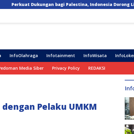
ungan bagi Palestina, Indonesia Dorong Lima Langkah Kon
a
InfoOlahraga
Infotainment
InfoWisata
InfoLoke
Pedoman Media Siber
Privacy Policy
REDAKSI
Inf
i dengan Pelaku UMKM