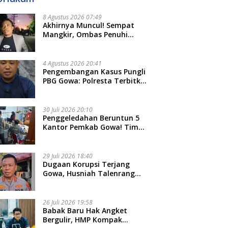
8 Agustus 2026 07:49
Akhirnya Muncul! Sempat
Mangkir, Ombas Penuhi
Panggilan Kedua Tipidkor
Polda Sulsel, Dicecar 50
Pertanyaan
4 Agustus 2026 20:41
Pengembangan Kasus Pungli
PBG Gowa: Polresta Terbitkan
LP Baru, Kantongi Nama
Calon Tersangka Berikutnya
30 Juli 2026 20:10
Penggeledahan Beruntun 5
Kantor Pemkab Gowa! Tim
Tipidkor Polda Sulsel Kejar
Bukti Korupsi Seragam Gratis
Rp16 Miliar
29 Juli 2026 18:40
Dugaan Korupsi Terjang
Gowa, Husniah Talenrang
Diperiksa Polda Terkait
Pengadaan Seragam Rp16 M
26 Juli 2026 19:58
​Babak Baru Hak Angket
Bergulir, HMP Kompak