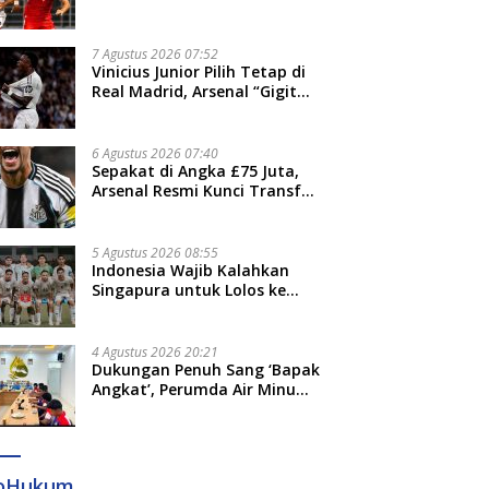
Thohir: Kami Akan Lakukan
Evaluasi
7 Agustus 2026 07:52
Vinicius Junior Pilih Tetap di
Real Madrid, Arsenal “Gigit
Jari”
6 Agustus 2026 07:40
Sepakat di Angka £75 Juta,
Arsenal Resmi Kunci Transfer
Bruno Guimaraes dari
Newcastle
5 Agustus 2026 08:55
Indonesia Wajib Kalahkan
Singapura untuk Lolos ke
Semifinal Piala AFF 2026
4 Agustus 2026 20:21
Dukungan Penuh Sang ‘Bapak
Angkat’, Perumda Air Minum
Gowa Siap Antar Tim Dayung
Raih Prestasi Puncak
foHukum