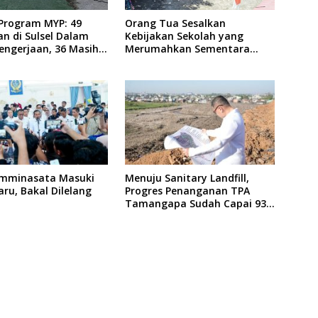
 Program MYP: 49
Orang Tua Sesalkan
an di Sulsel Dalam
Kebijakan Sekolah yang
engerjaan, 36 Masih
Merumahkan Sementara
naan
Anaknya Usai Insiden Gigit
Teman
mminasata Masuki
Menuju Sanitary Landfill,
ru, Bakal Dilelang
Progres Penanganan TPA
Tamangapa Sudah Capai 93
Persen