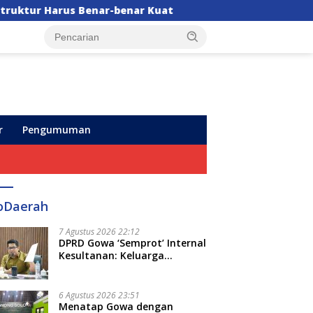
-benar Kuat
Mensos Tinjau Sekolah Rakyat di Sudia
r
Pengumuman
oDaerah
7 Agustus 2026 22:12
DPRD Gowa ‘Semprot’ Internal
Kesultanan: Keluarga
Kerajaan Bersatu Dulu Baru
Rancang Perda Baru!
6 Agustus 2026 23:51
Menatap Gowa dengan