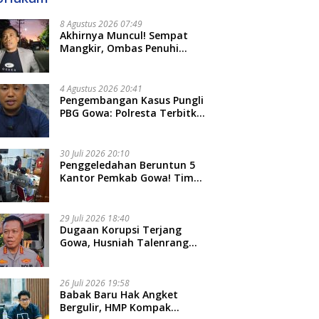
8 Agustus 2026 07:49
Akhirnya Muncul! Sempat
Mangkir, Ombas Penuhi
Panggilan Kedua Tipidkor
Polda Sulsel, Dicecar 50
Pertanyaan
4 Agustus 2026 20:41
Pengembangan Kasus Pungli
PBG Gowa: Polresta Terbitkan
LP Baru, Kantongi Nama
Calon Tersangka Berikutnya
30 Juli 2026 20:10
Penggeledahan Beruntun 5
Kantor Pemkab Gowa! Tim
Tipidkor Polda Sulsel Kejar
Bukti Korupsi Seragam Gratis
Rp16 Miliar
29 Juli 2026 18:40
Dugaan Korupsi Terjang
Gowa, Husniah Talenrang
Diperiksa Polda Terkait
Pengadaan Seragam Rp16 M
26 Juli 2026 19:58
​Babak Baru Hak Angket
Bergulir, HMP Kompak