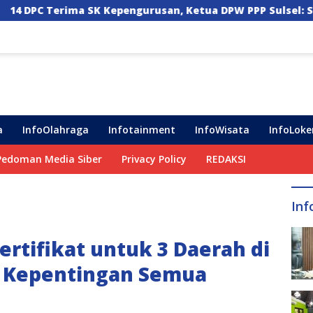
epengurusan, Ketua DPW PPP Sulsel: Struktur Harus Benar
a
InfoOlahraga
Infotainment
InfoWisata
InfoLoke
Pedoman Media Siber
Privacy Policy
REDAKSI
Inf
ertifikat untuk 3 Daerah di
i Kepentingan Semua