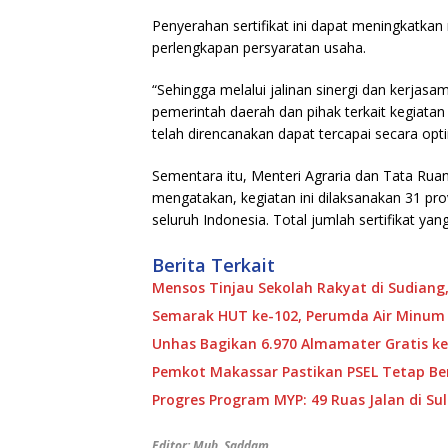
Penyerahan sertifikat ini dapat meningkatkan
perlengkapan persyaratan usaha.
“Sehingga melalui jalinan sinergi dan kerjasa
pemerintah daerah dan pihak terkait kegiatan
telah direncanakan dapat tercapai secara opt
Sementara itu, Menteri Agraria dan Tata Rua
mengatakan, kegiatan ini dilaksanakan 31 pro
seluruh Indonesia. Total jumlah sertifikat yan
Berita Terkait
Mensos Tinjau Sekolah Rakyat di Sudiang,
Semarak HUT ke-102, Perumda Air Minum
Unhas Bagikan 6.970 Almamater Gratis ke
Pemkot Makassar Pastikan PSEL Tetap Ber
Progres Program MYP: 49 Ruas Jalan di S
Editor: Muh. Saddam