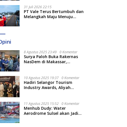
Optimal
31 Juli 2026 22:15
PT Vale Terus Bertumbuh dan
Melangkah Maju Menuju
Fondasi yang Lebih Kuat
Opini
8 Agustus 2025 23:49
0 Komentar
Surya Paloh Buka Rakernas
NasDem di Makassar,
Munafri Sebut Momentum
Kuatkan Pendidikan Politik
10 Agustus 2025 19:37
0 Komentar
Hadiri Selangor Tourism
Industry Awards, Aliyah
Berharap Semakin
Optimalkan Pariwisata
11 Agustus 2025 15:52
0 Komentar
Menhub Dudy: Water
Aerodrome Sulsel akan Jadi
Tonggak Baru Transportasi
Nasional