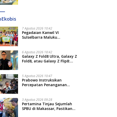
Diteken 41 Parlemen, HAR:
Kami Proses Sesuai Prosedur!
oEkobis
7 Agustus 2026 10:42
Pegadaian Kanwil VI
Sulselbarra Maluku
Luncurkan PANDE EMAS,
Dorong Kemandirian Ekonomi
Masyarakat
6 Agustus 2026 18:42
Galaxy Z Fold8 Ultra, Galaxy Z
Fold8, atau Galaxy Z Flip8:
Mana HP Lipat Terbaik
Untukmu di 2026?
5 Agustus 2026 10:47
Prabowo Instruksikan
Percepatan Penanganan
Pemadaman Listrik dan Jaga
Stabilitas Harga BBM
3 Agustus 2026 09:28
Pertamina Tinjau Sejumlah
SPBU di Makassar, Pastikan
Distribusi Biosolar Berjalan