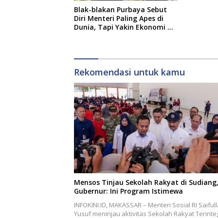
Blak-blakan Purbaya Sebut
Diri Menteri Paling Apes di
Dunia, Tapi Yakin Ekonomi RI
Mampu Tembus 6 Persen
Rekomendasi untuk kamu
Mensos Tinjau Sekolah Rakyat di Sudiang
Gubernur: Ini Program Istimewa
INFOKINI.ID, MAKASSAR – Menteri Sosial RI Saiful
Yusuf meninjau aktivitas Sekolah Rakyat Terinte