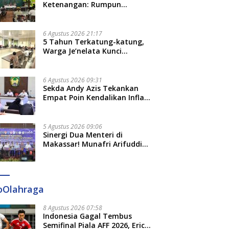
Ketenangan: Rumpun
Keluarga Besar Kerajaan dan
Bate Salapang Respon Klaim
Sepihak, Tekankan Jalur
6 Agustus 2026 21:17
Musyawarah, Ingatkan Soal
5 Tahun Terkatung-katung,
Adat dan Adab
Warga Je’nelata Kunci
Pemprov Sulsel: September
2026 Penlok Rampung!
6 Agustus 2026 09:31
Sekda Andy Azis Tekankan
Empat Poin Kendalikan Inflasi
di Gowa, Apa Saja?
5 Agustus 2026 09:06
Sinergi Dua Menteri di
Makassar! Munafri Arifuddin
Siap Sulap Kelurahan Jadi
Pusat Pertumbuhan Ekonomi
Baru
oOlahraga
8 Agustus 2026 07:58
Indonesia Gagal Tembus
Semifinal Piala AFF 2026, Erick