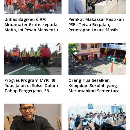
Unhas Bagikan 6.970
Pemkot Makassar Pastikan
Almamater Gratis kepada
PSEL Tetap Berjalan,
Maba, Ini Pesan Menyentuh
Penetapan Lokasi Masih
dari Rektor
Dibahas
Progres Program MYP: 49
Orang Tua Sesalkan
Ruas Jalan di Sulsel Dalam
Kebijakan Sekolah yang
Tahap Pengerjaan, 36
Merumahkan Sementara
Masih Perencanaan
Anaknya Usai Insiden Gigit
Teman