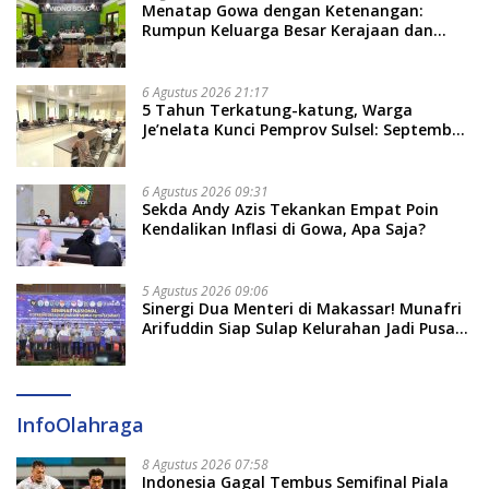
Menatap Gowa dengan Ketenangan:
Rumpun Keluarga Besar Kerajaan dan
Bate Salapang Respon Klaim Sepihak,
Tekankan Jalur Musyawarah, Ingatkan
Soal Adat dan Adab
6 Agustus 2026 21:17
5 Tahun Terkatung-katung, Warga
Je’nelata Kunci Pemprov Sulsel: September
2026 Penlok Rampung!
6 Agustus 2026 09:31
Sekda Andy Azis Tekankan Empat Poin
Kendalikan Inflasi di Gowa, Apa Saja?
5 Agustus 2026 09:06
Sinergi Dua Menteri di Makassar! Munafri
Arifuddin Siap Sulap Kelurahan Jadi Pusat
Pertumbuhan Ekonomi Baru
InfoOlahraga
8 Agustus 2026 07:58
Indonesia Gagal Tembus Semifinal Piala