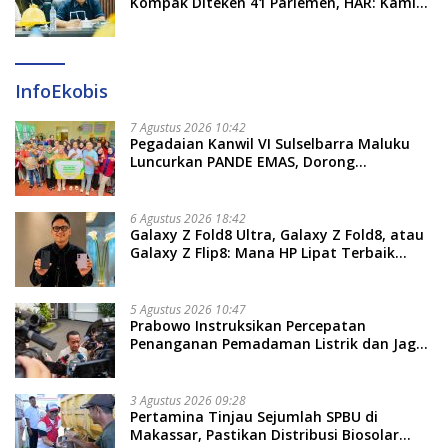
Kompak Diteken 41 Parlemen, HAR: Kami
Proses Sesuai Prosedur!
InfoEkobis
7 Agustus 2026 10:42
Pegadaian Kanwil VI Sulselbarra Maluku
Luncurkan PANDE EMAS, Dorong
Kemandirian Ekonomi Masyarakat
6 Agustus 2026 18:42
Galaxy Z Fold8 Ultra, Galaxy Z Fold8, atau
Galaxy Z Flip8: Mana HP Lipat Terbaik
Untukmu di 2026?
5 Agustus 2026 10:47
Prabowo Instruksikan Percepatan
Penanganan Pemadaman Listrik dan Jaga
Stabilitas Harga BBM
3 Agustus 2026 09:28
Pertamina Tinjau Sejumlah SPBU di
Makassar, Pastikan Distribusi Biosolar