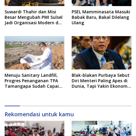
Suwardi Thahir dan Misi
PSEL Mamminasata Masuki
Besar Mengubah PWI Sulsel
Babak Baru, Bakal Dilelang
Jadi Organisasi Modern dan
Ulang
Inklusif
Menuju Sanitary Landfill,
Blak-blakan Purbaya Sebut
Progres Penanganan TPA
Diri Menteri Paling Apes di
Tamangapa Sudah Capai
Dunia, Tapi Yakin Ekonomi
93 Persen
RI Mampu Tembus 6 Persen
Rekomendasi untuk kamu