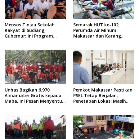
Mensos Tinjau Sekolah
Semarak HUT ke-102,
Rakyat di Sudiang,
Perumda Air Minum
Gubernur: Ini Program
Makassar dan Karang
Istimewa
Taruna Gelar Donor Darah
Unhas Bagikan 6.970
Pemkot Makassar Pastikan
Almamater Gratis kepada
PSEL Tetap Berjalan,
Maba, Ini Pesan Menyentuh
Penetapan Lokasi Masih
dari Rektor
Dibahas