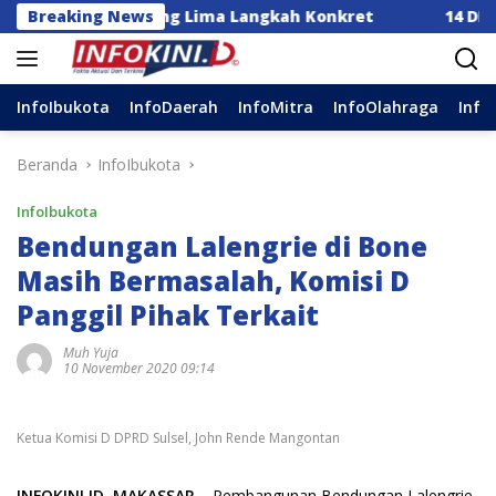
Langsung
sia Dorong Lima Langkah Konkret
Breaking News
14 DPC Terima SK
ke
konten
InfoIbukota
InfoDaerah
InfoMitra
InfoOlahraga
Info
Beranda
InfoIbukota
InfoIbukota
Bendungan Lalengrie di Bone
Masih Bermasalah, Komisi D
Panggil Pihak Terkait
Muh Yuja
10 November 2020 09:14
Ketua Komisi D DPRD Sulsel, John Rende Mangontan
INFOKINI.ID, MAKASSAR
– Pembangunan Bendungan Lalengrie