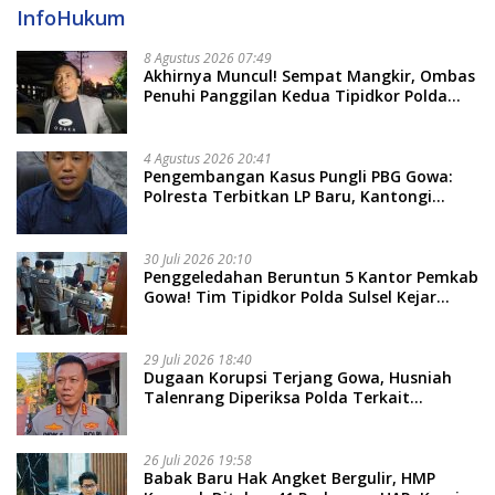
InfoHukum
8 Agustus 2026 07:49
Akhirnya Muncul! Sempat Mangkir, Ombas
Penuhi Panggilan Kedua Tipidkor Polda
Sulsel, Dicecar 50 Pertanyaan
4 Agustus 2026 20:41
Pengembangan Kasus Pungli PBG Gowa:
Polresta Terbitkan LP Baru, Kantongi
Nama Calon Tersangka Berikutnya
30 Juli 2026 20:10
Penggeledahan Beruntun 5 Kantor Pemkab
Gowa! Tim Tipidkor Polda Sulsel Kejar
Bukti Korupsi Seragam Gratis Rp16 Miliar
29 Juli 2026 18:40
Dugaan Korupsi Terjang Gowa, Husniah
Talenrang Diperiksa Polda Terkait
Pengadaan Seragam Rp16 M
26 Juli 2026 19:58
​Babak Baru Hak Angket Bergulir, HMP