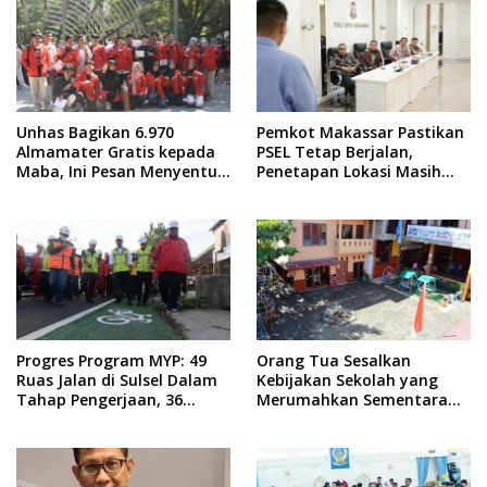
Unhas Bagikan 6.970
Pemkot Makassar Pastikan
Almamater Gratis kepada
PSEL Tetap Berjalan,
Maba, Ini Pesan Menyentuh
Penetapan Lokasi Masih
dari Rektor
Dibahas
Progres Program MYP: 49
Orang Tua Sesalkan
Ruas Jalan di Sulsel Dalam
Kebijakan Sekolah yang
Tahap Pengerjaan, 36
Merumahkan Sementara
Masih Perencanaan
Anaknya Usai Insiden Gigit
Teman