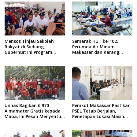
Mensos Tinjau Sekolah
Semarak HUT ke-102,
Rakyat di Sudiang,
Perumda Air Minum
Gubernur: Ini Program
Makassar dan Karang
Istimewa
Taruna Gelar Donor Darah
Unhas Bagikan 6.970
Pemkot Makassar Pastikan
Almamater Gratis kepada
PSEL Tetap Berjalan,
Maba, Ini Pesan Menyentuh
Penetapan Lokasi Masih
dari Rektor
Dibahas