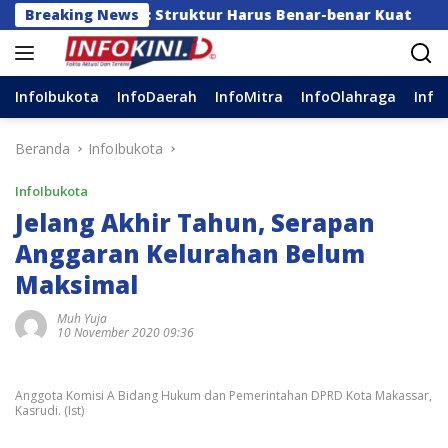
Langsung
 Sulsel: Struktur Harus Benar-benar Kuat
Breaking News
Mensos 
ke
konten
InfoIbukota
InfoDaerah
InfoMitra
InfoOlahraga
Info
Beranda
InfoIbukota
InfoIbukota
Jelang Akhir Tahun, Serapan
Anggaran Kelurahan Belum
Maksimal
Muh Yuja
10 November 2020 09:36
Anggota Komisi A Bidang Hukum dan Pemerintahan DPRD Kota Makassar,
Kasrudi. (Ist)