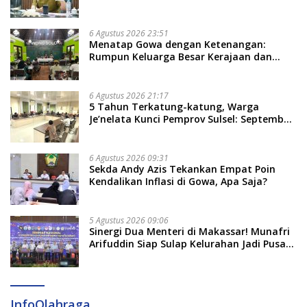
Rancang Perda Baru!
6 Agustus 2026 23:51
Menatap Gowa dengan Ketenangan:
Rumpun Keluarga Besar Kerajaan dan
Bate Salapang Respon Klaim Sepihak,
Tekankan Jalur Musyawarah, Ingatkan
Soal Adat dan Adab
6 Agustus 2026 21:17
5 Tahun Terkatung-katung, Warga
Je’nelata Kunci Pemprov Sulsel: September
2026 Penlok Rampung!
6 Agustus 2026 09:31
Sekda Andy Azis Tekankan Empat Poin
Kendalikan Inflasi di Gowa, Apa Saja?
5 Agustus 2026 09:06
Sinergi Dua Menteri di Makassar! Munafri
Arifuddin Siap Sulap Kelurahan Jadi Pusat
Pertumbuhan Ekonomi Baru
InfoOlahraga