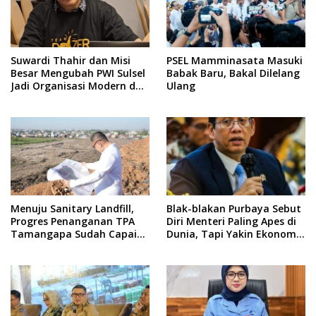
Suwardi Thahir dan Misi
PSEL Mamminasata Masuki
Besar Mengubah PWI Sulsel
Babak Baru, Bakal Dilelang
Jadi Organisasi Modern dan
Ulang
Inklusif
Menuju Sanitary Landfill,
Blak-blakan Purbaya Sebut
Progres Penanganan TPA
Diri Menteri Paling Apes di
Tamangapa Sudah Capai
Dunia, Tapi Yakin Ekonomi
93 Persen
RI Mampu Tembus 6 Persen