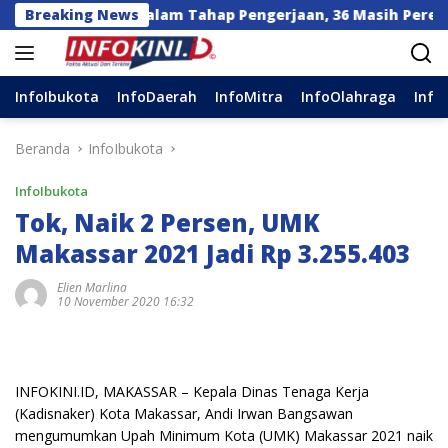
Langsung
 Sulsel Dalam Tahap Pengerjaan, 36 Masih Perencanaan
Breaking News
ke
konten
InfoIbukota
InfoDaerah
InfoMitra
InfoOlahraga
Info
Beranda
InfoIbukota
InfoIbukota
Tok, Naik 2 Persen, UMK
Makassar 2021 Jadi Rp 3.255.403
Elien Marlina
10 November 2020 16:32
INFOKINI.ID, MAKASSAR – Kepala Dinas Tenaga Kerja
(Kadisnaker) Kota Makassar, Andi Irwan Bangsawan
mengumumkan Upah Minimum Kota (UMK) Makassar 2021 naik