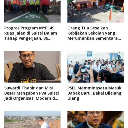
Progres Program MYP: 49
Orang Tua Sesalkan
Ruas Jalan di Sulsel Dalam
Kebijakan Sekolah yang
Tahap Pengerjaan, 36
Merumahkan Sementara
Masih Perencanaan
Anaknya Usai Insiden Gigit
Teman
Suwardi Thahir dan Misi
PSEL Mamminasata Masuki
Besar Mengubah PWI Sulsel
Babak Baru, Bakal Dilelang
Jadi Organisasi Modern dan
Ulang
Inklusif