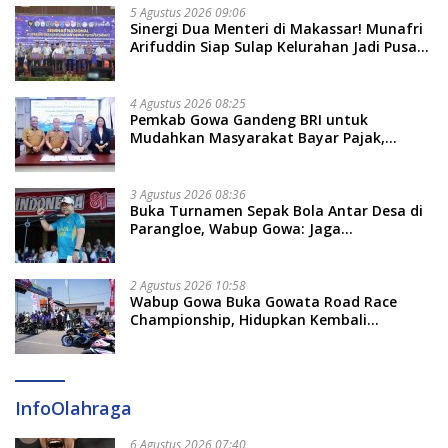
5 Agustus 2026 09:06
Sinergi Dua Menteri di Makassar! Munafri
Arifuddin Siap Sulap Kelurahan Jadi Pusat
Pertumbuhan Ekonomi Baru
4 Agustus 2026 08:25
Pemkab Gowa Gandeng BRI untuk
Mudahkan Masyarakat Bayar Pajak,
Targetkan PAD Rp307 Miliar
3 Agustus 2026 08:36
Buka Turnamen Sepak Bola Antar Desa di
Parangloe, Wabup Gowa: Jaga
Persaudaraan dan Sportivitas
2 Agustus 2026 10:58
Wabup Gowa Buka Gowata Road Race
Championship, Hidupkan Kembali
Semangat Otomotif Setelah 20 Tahun
Vakum
InfoOlahraga
6 Agustus 2026 07:40