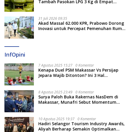
Tambah Pasokan LPG 3 Kg di Empat
Daerah Sulsel
31 Juli 2026 09:35
Akad Massal 62.000 KPR, Prabowo Dorong
Inovasi untuk Percepat Pemenuhan Rumah
Rakyat
InfOpini
7 Agustus 2025 15:27
0 Komentar
Kenapa Duel PSM Makassar Vs Persijap
Jepara Wajib Ditonton? Ini 3 Hal
Menariknya
8 Agustus 2025 23:49
0 Komentar
Surya Paloh Buka Rakernas NasDem di
Makassar, Munafri Sebut Momentum
Kuatkan Pendidikan Politik
10 Agustus 2025 19:37
0 Komentar
Hadiri Selangor Tourism Industry Awards,
Aliyah Berharap Semakin Optimalkan