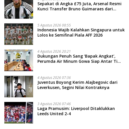
Sepakat di Angka £75 Juta, Arsenal Resmi
Kunci Transfer Bruno Guimaraes dari
Newcastle
5 Agustus 2026 08:55
Indonesia Wajib Kalahkan Singapura untuk
Lolos ke Semifinal Piala AFF 2026
4 Agustus 2026 20:21
Dukungan Penuh Sang ‘Bapak Angkat’,
Perumda Air Minum Gowa Siap Antar Tim
Dayung Raih Prestasi Puncak
4 Agustus 2026 07:36
Juventus Boyong Kerim Alajbegovic dari
Leverkusen, Segini Nilai Kontraknya
3 Agustus 2026 07:46
Laga Pramusim: Liverpool Ditaklukkan
Leeds United 2-4