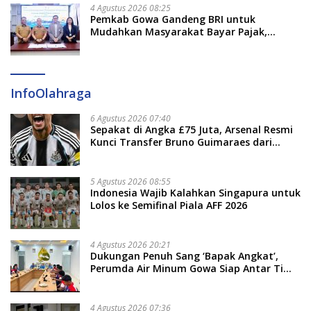
4 Agustus 2026 08:25
Pemkab Gowa Gandeng BRI untuk
Mudahkan Masyarakat Bayar Pajak,
Targetkan PAD Rp307 Miliar
InfoOlahraga
6 Agustus 2026 07:40
Sepakat di Angka £75 Juta, Arsenal Resmi
Kunci Transfer Bruno Guimaraes dari
Newcastle
5 Agustus 2026 08:55
Indonesia Wajib Kalahkan Singapura untuk
Lolos ke Semifinal Piala AFF 2026
4 Agustus 2026 20:21
Dukungan Penuh Sang ‘Bapak Angkat’,
Perumda Air Minum Gowa Siap Antar Tim
Dayung Raih Prestasi Puncak
4 Agustus 2026 07:36