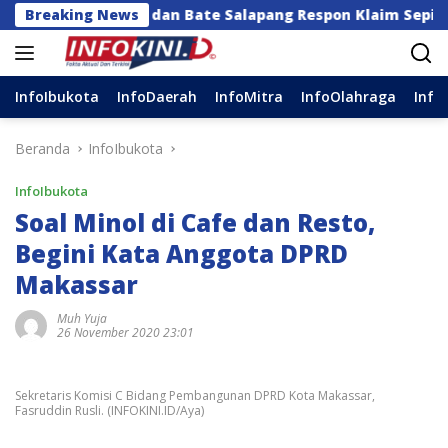
Langsung
ajaan dan Bate Salapang Respon Klaim Sepihak, Tekanka
Breaking News
ke
konten
InfoIbukota
InfoDaerah
InfoMitra
InfoOlahraga
Info
Beranda
InfoIbukota
InfoIbukota
Soal Minol di Cafe dan Resto,
Begini Kata Anggota DPRD
Makassar
Muh Yuja
26 November 2020 23:01
Sekretaris Komisi C Bidang Pembangunan DPRD Kota Makassar,
Fasruddin Rusli. (INFOKINI.ID/Aya)