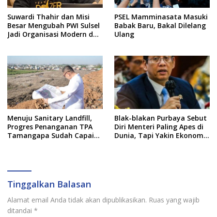
Suwardi Thahir dan Misi
PSEL Mamminasata Masuki
Besar Mengubah PWI Sulsel
Babak Baru, Bakal Dilelang
Jadi Organisasi Modern dan
Ulang
Inklusif
Menuju Sanitary Landfill,
Blak-blakan Purbaya Sebut
Progres Penanganan TPA
Diri Menteri Paling Apes di
Tamangapa Sudah Capai
Dunia, Tapi Yakin Ekonomi
93 Persen
RI Mampu Tembus 6 Persen
Tinggalkan Balasan
Alamat email Anda tidak akan dipublikasikan.
Ruas yang wajib
ditandai
*