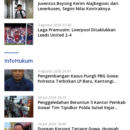
Juventus Boyong Kerim Alajbegovic dari
Leverkusen, Segini Nilai Kontraknya
3 Agustus 2026 07:46
Laga Pramusim: Liverpool Ditaklukkan
Leeds United 2-4
InfoHukum
4 Agustus 2026 20:41
Pengembangan Kasus Pungli PBG Gowa:
Polresta Terbitkan LP Baru, Kantongi
Nama Calon Tersangka Berikutnya
30 Juli 2026 20:10
Penggeledahan Beruntun 5 Kantor Pemkab
Gowa! Tim Tipidkor Polda Sulsel Kejar
Bukti Korupsi Seragam Gratis Rp16 Miliar
29 Juli 2026 18:40
Dugaan Korupsi Terjang Gowa, Husniah