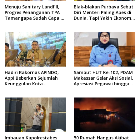
Menuju Sanitary Landfill,
Blak-blakan Purbaya Sebut
Progres Penanganan TPA
Diri Menteri Paling Apes di
Tamangapa Sudah Capai
Dunia, Tapi Yakin Ekonomi
93 Persen
RI Mampu Tembus 6 Persen
Hadiri Rakornas APINDO,
Sambut HUT Ke-102, PDAM
Appi Beberkan Sejumlah
Makassar Gelar Aksi Sosial,
Keunggulan Kota
Apresiasi Pegawai hingga
Makassar, Apa Saja?
Promo Sambungan Baru
Imbauan Kapolrestabes
50 Rumah Hangus Akibat