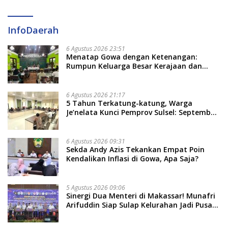
InfoDaerah
6 Agustus 2026 23:51
Menatap Gowa dengan Ketenangan:
Rumpun Keluarga Besar Kerajaan dan
Bate Salapang Respon Klaim Sepihak,
Tekankan Jalur Musyawarah, Ingatkan
Soal Adat dan Adab
6 Agustus 2026 21:17
5 Tahun Terkatung-katung, Warga
Je’nelata Kunci Pemprov Sulsel: September
2026 Penlok Rampung!
6 Agustus 2026 09:31
Sekda Andy Azis Tekankan Empat Poin
Kendalikan Inflasi di Gowa, Apa Saja?
5 Agustus 2026 09:06
Sinergi Dua Menteri di Makassar! Munafri
Arifuddin Siap Sulap Kelurahan Jadi Pusat
Pertumbuhan Ekonomi Baru