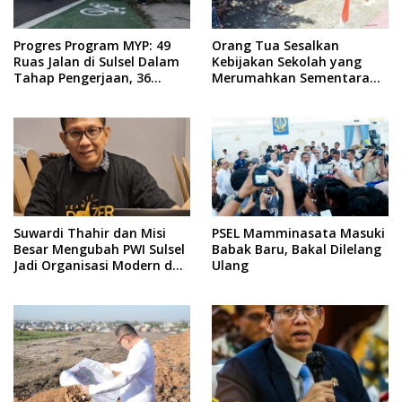
Progres Program MYP: 49
Orang Tua Sesalkan
Ruas Jalan di Sulsel Dalam
Kebijakan Sekolah yang
Tahap Pengerjaan, 36
Merumahkan Sementara
Masih Perencanaan
Anaknya Usai Insiden Gigit
Teman
Suwardi Thahir dan Misi
PSEL Mamminasata Masuki
Besar Mengubah PWI Sulsel
Babak Baru, Bakal Dilelang
Jadi Organisasi Modern dan
Ulang
Inklusif