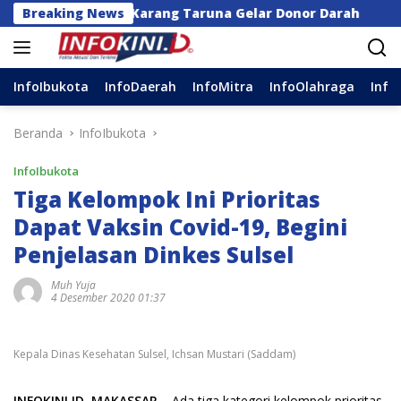
Langsung
r dan Karang Taruna Gelar Donor Darah
Breaking News
Anggota D
ke
konten
InfoIbukota
InfoDaerah
InfoMitra
InfoOlahraga
Info
Beranda
InfoIbukota
InfoIbukota
Tiga Kelompok Ini Prioritas
Dapat Vaksin Covid-19, Begini
Penjelasan Dinkes Sulsel
Muh Yuja
4 Desember 2020 01:37
Kepala Dinas Kesehatan Sulsel, Ichsan Mustari (Saddam)
INFOKINI.ID, MAKASSAR
– Ada tiga kategori kelompok prioritas