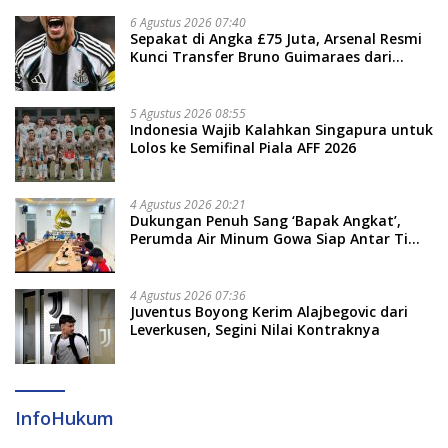
6 Agustus 2026 07:40
Sepakat di Angka £75 Juta, Arsenal Resmi
Kunci Transfer Bruno Guimaraes dari
Newcastle
5 Agustus 2026 08:55
Indonesia Wajib Kalahkan Singapura untuk
Lolos ke Semifinal Piala AFF 2026
4 Agustus 2026 20:21
Dukungan Penuh Sang ‘Bapak Angkat’,
Perumda Air Minum Gowa Siap Antar Tim
Dayung Raih Prestasi Puncak
4 Agustus 2026 07:36
Juventus Boyong Kerim Alajbegovic dari
Leverkusen, Segini Nilai Kontraknya
InfoHukum