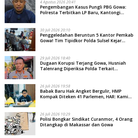
4 Agustus 2026 20:41
Pengembangan Kasus Pungli PBG Gowa:
Polresta Terbitkan LP Baru, Kantongi
Nama Calon Tersangka Berikutnya
30 Juli 2026 20:10
Penggeledahan Beruntun 5 Kantor Pemkab
Gowa! Tim Tipidkor Polda Sulsel Kejar
Bukti Korupsi Seragam Gratis Rp16 Miliar
29 Juli 2026 18:40
Dugaan Korupsi Terjang Gowa, Husniah
Talenrang Diperiksa Polda Terkait
Pengadaan Seragam Rp16 M
26 Juli 2026 19:58
​Babak Baru Hak Angket Bergulir, HMP
Kompak Diteken 41 Parlemen, HAR: Kami
Proses Sesuai Prosedur!
26 Juli 2026 10:29
Polisi Bongkar Sindikat Curanmor, 4 Orang
Ditangkap di Makassar dan Gowa