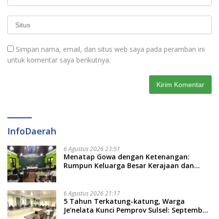
Simpan nama, email, dan situs web saya pada peramban ini
untuk komentar saya berikutnya.
InfoDaerah
6 Agustus 2026 23:51
Menatap Gowa dengan Ketenangan:
Rumpun Keluarga Besar Kerajaan dan
Bate Salapang Respon Klaim Sepihak,
Tekankan Jalur Musyawarah, Ingatkan
Soal Adat dan Adab
6 Agustus 2026 21:17
5 Tahun Terkatung-katung, Warga
Je’nelata Kunci Pemprov Sulsel: September
2026 Penlok Rampung!