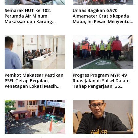
Semarak HUT ke-102,
Unhas Bagikan 6.970
Perumda Air Minum
Almamater Gratis kepada
Makassar dan Karang
Maba, Ini Pesan Menyentuh
Taruna Gelar Donor Darah
dari Rektor
Pemkot Makassar Pastikan
Progres Program MYP: 49
PSEL Tetap Berjalan,
Ruas Jalan di Sulsel Dalam
Penetapan Lokasi Masih
Tahap Pengerjaan, 36
Dibahas
Masih Perencanaan