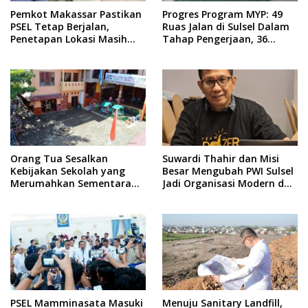
Pemkot Makassar Pastikan
Progres Program MYP: 49
PSEL Tetap Berjalan,
Ruas Jalan di Sulsel Dalam
Penetapan Lokasi Masih
Tahap Pengerjaan, 36
Dibahas
Masih Perencanaan
Orang Tua Sesalkan
Suwardi Thahir dan Misi
Kebijakan Sekolah yang
Besar Mengubah PWI Sulsel
Merumahkan Sementara
Jadi Organisasi Modern dan
Anaknya Usai Insiden Gigit
Inklusif
Teman
PSEL Mamminasata Masuki
Menuju Sanitary Landfill,