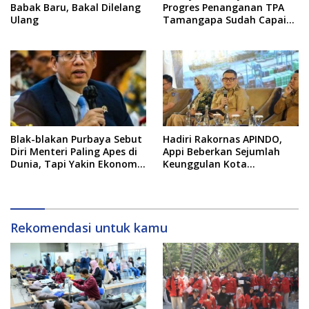
Babak Baru, Bakal Dilelang
Progres Penanganan TPA
Ulang
Tamangapa Sudah Capai
93 Persen
Blak-blakan Purbaya Sebut
Hadiri Rakornas APINDO,
Diri Menteri Paling Apes di
Appi Beberkan Sejumlah
Dunia, Tapi Yakin Ekonomi
Keunggulan Kota
RI Mampu Tembus 6 Persen
Makassar, Apa Saja?
Rekomendasi untuk kamu