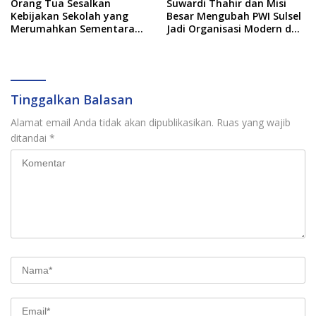
Orang Tua Sesalkan
Suwardi Thahir dan Misi
Kebijakan Sekolah yang
Besar Mengubah PWI Sulsel
Merumahkan Sementara
Jadi Organisasi Modern dan
Anaknya Usai Insiden Gigit
Inklusif
Teman
Tinggalkan Balasan
Alamat email Anda tidak akan dipublikasikan.
Ruas yang wajib
ditandai
*