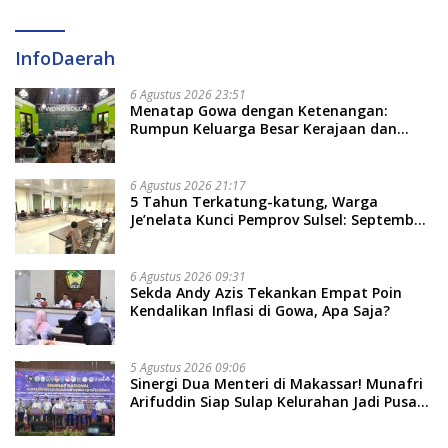
InfoDaerah
6 Agustus 2026 23:51
Menatap Gowa dengan Ketenangan:
Rumpun Keluarga Besar Kerajaan dan
Bate Salapang Respon Klaim Sepihak,
Tekankan Jalur Musyawarah, Ingatkan
Soal Adat dan Adab
6 Agustus 2026 21:17
5 Tahun Terkatung-katung, Warga
Je’nelata Kunci Pemprov Sulsel: September
2026 Penlok Rampung!
6 Agustus 2026 09:31
Sekda Andy Azis Tekankan Empat Poin
Kendalikan Inflasi di Gowa, Apa Saja?
5 Agustus 2026 09:06
Sinergi Dua Menteri di Makassar! Munafri
Arifuddin Siap Sulap Kelurahan Jadi Pusat
Pertumbuhan Ekonomi Baru