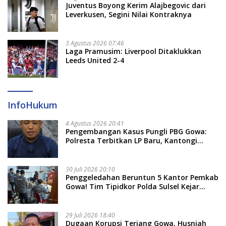
Juventus Boyong Kerim Alajbegovic dari
Leverkusen, Segini Nilai Kontraknya
3 Agustus 2026 07:46
Laga Pramusim: Liverpool Ditaklukkan
Leeds United 2-4
InfoHukum
4 Agustus 2026 20:41
Pengembangan Kasus Pungli PBG Gowa:
Polresta Terbitkan LP Baru, Kantongi
Nama Calon Tersangka Berikutnya
30 Juli 2026 20:10
Penggeledahan Beruntun 5 Kantor Pemkab
Gowa! Tim Tipidkor Polda Sulsel Kejar
Bukti Korupsi Seragam Gratis Rp16 Miliar
29 Juli 2026 18:40
Dugaan Korupsi Terjang Gowa, Husniah