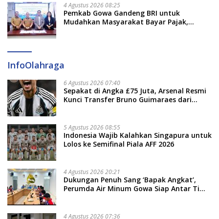
4 Agustus 2026 08:25
Pemkab Gowa Gandeng BRI untuk
Mudahkan Masyarakat Bayar Pajak,
Targetkan PAD Rp307 Miliar
InfoOlahraga
6 Agustus 2026 07:40
Sepakat di Angka £75 Juta, Arsenal Resmi
Kunci Transfer Bruno Guimaraes dari
Newcastle
5 Agustus 2026 08:55
Indonesia Wajib Kalahkan Singapura untuk
Lolos ke Semifinal Piala AFF 2026
4 Agustus 2026 20:21
Dukungan Penuh Sang ‘Bapak Angkat’,
Perumda Air Minum Gowa Siap Antar Tim
Dayung Raih Prestasi Puncak
4 Agustus 2026 07:36