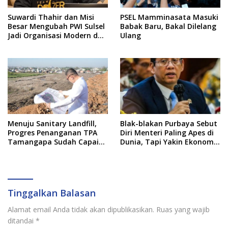
Suwardi Thahir dan Misi
PSEL Mamminasata Masuki
Besar Mengubah PWI Sulsel
Babak Baru, Bakal Dilelang
Jadi Organisasi Modern dan
Ulang
Inklusif
Menuju Sanitary Landfill,
Blak-blakan Purbaya Sebut
Progres Penanganan TPA
Diri Menteri Paling Apes di
Tamangapa Sudah Capai
Dunia, Tapi Yakin Ekonomi
93 Persen
RI Mampu Tembus 6 Persen
Tinggalkan Balasan
Alamat email Anda tidak akan dipublikasikan.
Ruas yang wajib
ditandai
*