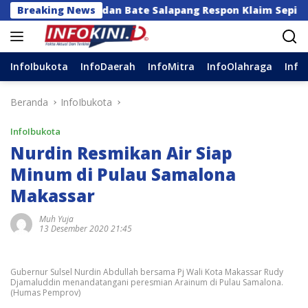
Langsung
an dan Bate Salapang Respon Klaim Sepihak, Tekankan Ja
Breaking News
ke
konten
InfoIbukota
InfoDaerah
InfoMitra
InfoOlahraga
Info
Beranda
InfoIbukota
InfoIbukota
Nurdin Resmikan Air Siap
Minum di Pulau Samalona
Makassar
Muh Yuja
13 Desember 2020 21:45
Gubernur Sulsel Nurdin Abdullah bersama Pj Wali Kota Makassar Rudy
Djamaluddin menandatangani peresmian Arainum di Pulau Samalona.
(Humas Pemprov)