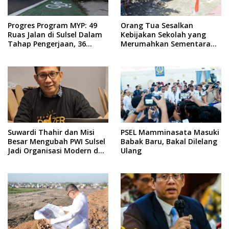
Progres Program MYP: 49
Orang Tua Sesalkan
Ruas Jalan di Sulsel Dalam
Kebijakan Sekolah yang
Tahap Pengerjaan, 36
Merumahkan Sementara
Masih Perencanaan
Anaknya Usai Insiden Gigit
Teman
Suwardi Thahir dan Misi
PSEL Mamminasata Masuki
Besar Mengubah PWI Sulsel
Babak Baru, Bakal Dilelang
Jadi Organisasi Modern dan
Ulang
Inklusif