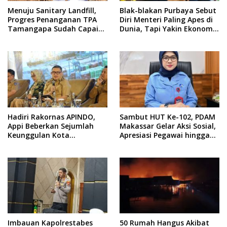
Menuju Sanitary Landfill,
Blak-blakan Purbaya Sebut
Progres Penanganan TPA
Diri Menteri Paling Apes di
Tamangapa Sudah Capai
Dunia, Tapi Yakin Ekonomi
93 Persen
RI Mampu Tembus 6 Persen
Hadiri Rakornas APINDO,
Sambut HUT Ke-102, PDAM
Appi Beberkan Sejumlah
Makassar Gelar Aksi Sosial,
Keunggulan Kota
Apresiasi Pegawai hingga
Makassar, Apa Saja?
Promo Sambungan Baru
Imbauan Kapolrestabes
50 Rumah Hangus Akibat