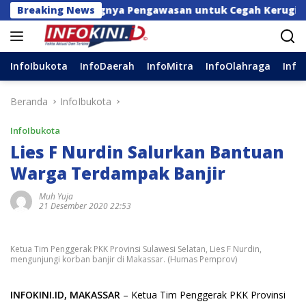
Langsung
l Pentingnya Pengawasan untuk Cegah Kerugian Daerah
Breaking News
ke
konten
InfoIbukota
InfoDaerah
InfoMitra
InfoOlahraga
Info
Beranda
InfoIbukota
InfoIbukota
Lies F Nurdin Salurkan Bantuan
Warga Terdampak Banjir
Muh Yuja
21 Desember 2020 22:53
Ketua Tim Penggerak PKK Provinsi Sulawesi Selatan, Lies F Nurdin,
mengunjungi korban banjir di Makassar. (Humas Pemprov)
INFOKINI.ID, MAKASSAR
– Ketua Tim Penggerak PKK Provinsi