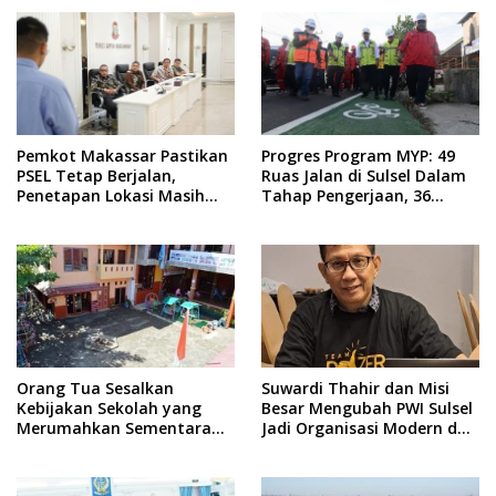
Pemkot Makassar Pastikan
Progres Program MYP: 49
PSEL Tetap Berjalan,
Ruas Jalan di Sulsel Dalam
Penetapan Lokasi Masih
Tahap Pengerjaan, 36
Dibahas
Masih Perencanaan
Orang Tua Sesalkan
Suwardi Thahir dan Misi
Kebijakan Sekolah yang
Besar Mengubah PWI Sulsel
Merumahkan Sementara
Jadi Organisasi Modern dan
Anaknya Usai Insiden Gigit
Inklusif
Teman