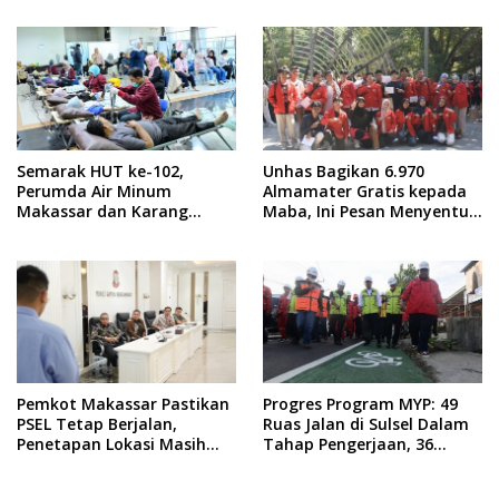
Semarak HUT ke-102,
Unhas Bagikan 6.970
Perumda Air Minum
Almamater Gratis kepada
Makassar dan Karang
Maba, Ini Pesan Menyentuh
Taruna Gelar Donor Darah
dari Rektor
Pemkot Makassar Pastikan
Progres Program MYP: 49
PSEL Tetap Berjalan,
Ruas Jalan di Sulsel Dalam
Penetapan Lokasi Masih
Tahap Pengerjaan, 36
Dibahas
Masih Perencanaan