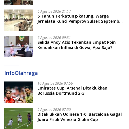
Bate Salapang Respon Klaim Sepihak,
Tekankan Jalur Musyawarah, Ingatkan
Soal Adat dan Adab
6 Agustus 2026 21:17
5 Tahun Terkatung-katung, Warga
Je’nelata Kunci Pemprov Sulsel: September
2026 Penlok Rampung!
6 Agustus 2026 09:31
Sekda Andy Azis Tekankan Empat Poin
Kendalikan Inflasi di Gowa, Apa Saja?
InfoOlahraga
10 Agustus 2026 07:56
Emirates Cup: Arsenal Ditaklukkan
Borussia Dortmund 2-3
9 Agustus 2026 07:50
Ditaklukkan Udinese 1-0, Barcelona Gagal
Juara Friuli Venezia Giulia Cup