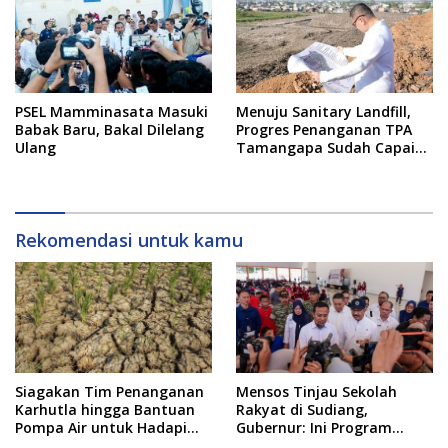
PSEL Mamminasata Masuki
Menuju Sanitary Landfill,
Babak Baru, Bakal Dilelang
Progres Penanganan TPA
Ulang
Tamangapa Sudah Capai
93 Persen
Rekomendasi untuk kamu
Siagakan Tim Penanganan
Mensos Tinjau Sekolah
Karhutla hingga Bantuan
Rakyat di Sudiang,
Pompa Air untuk Hadapi
Gubernur: Ini Program
Kemarau di Sulsel
Istimewa