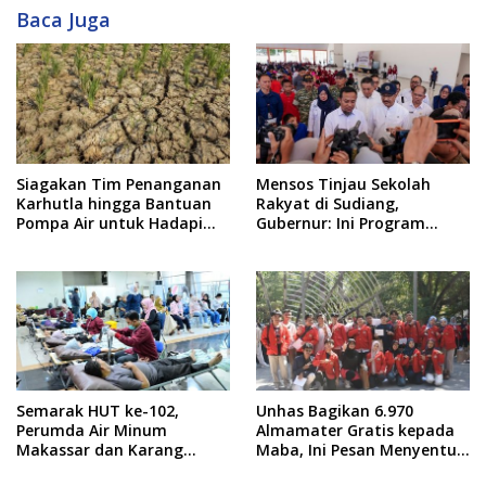
Baca Juga
Siagakan Tim Penanganan
Mensos Tinjau Sekolah
Karhutla hingga Bantuan
Rakyat di Sudiang,
Pompa Air untuk Hadapi
Gubernur: Ini Program
Kemarau di Sulsel
Istimewa
Semarak HUT ke-102,
Unhas Bagikan 6.970
Perumda Air Minum
Almamater Gratis kepada
Makassar dan Karang
Maba, Ini Pesan Menyentuh
Taruna Gelar Donor Darah
dari Rektor