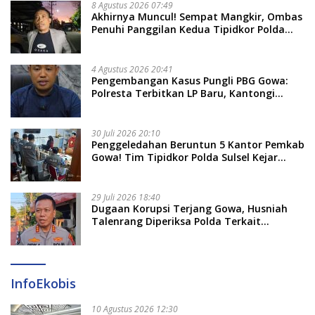
8 Agustus 2026 07:49
Akhirnya Muncul! Sempat Mangkir, Ombas
Penuhi Panggilan Kedua Tipidkor Polda
Sulsel, Dicecar 50 Pertanyaan
4 Agustus 2026 20:41
Pengembangan Kasus Pungli PBG Gowa:
Polresta Terbitkan LP Baru, Kantongi
Nama Calon Tersangka Berikutnya
30 Juli 2026 20:10
Penggeledahan Beruntun 5 Kantor Pemkab
Gowa! Tim Tipidkor Polda Sulsel Kejar
Bukti Korupsi Seragam Gratis Rp16 Miliar
29 Juli 2026 18:40
Dugaan Korupsi Terjang Gowa, Husniah
Talenrang Diperiksa Polda Terkait
Pengadaan Seragam Rp16 M
InfoEkobis
10 Agustus 2026 12:30