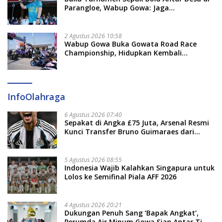
Parangloe, Wabup Gowa: Jaga
Persaudaraan dan Sportivitas
2 Agustus 2026 10:58
Wabup Gowa Buka Gowata Road Race
Championship, Hidupkan Kembali
Semangat Otomotif Setelah 20 Tahun
Vakum
InfoOlahraga
6 Agustus 2026 07:40
Sepakat di Angka £75 Juta, Arsenal Resmi
Kunci Transfer Bruno Guimaraes dari
Newcastle
5 Agustus 2026 08:55
Indonesia Wajib Kalahkan Singapura untuk
Lolos ke Semifinal Piala AFF 2026
4 Agustus 2026 20:21
Dukungan Penuh Sang ‘Bapak Angkat’,
Perumda Air Minum Gowa Siap Antar Tim