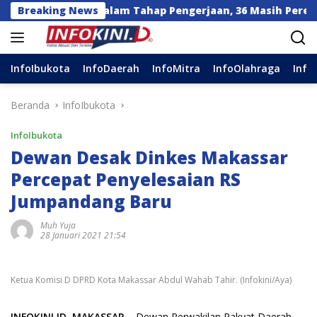
Langsung
i Sulsel Dalam Tahap Pengerjaan, 36 Masih Perencanaan
Breaking News
ke
konten
InfoIbukota
InfoDaerah
InfoMitra
InfoOlahraga
Info
Beranda
InfoIbukota
InfoIbukota
Dewan Desak Dinkes Makassar
Percepat Penyelesaian RS
Jumpandang Baru
Muh Yuja
28 Januari 2021 21:54
Ketua Komisi D DPRD Kota Makassar Abdul Wahab Tahir. (Infokini/Aya)
INFOKINI.ID, MAKASSAR
– Dewan Perwakilan Rakyat Daerah