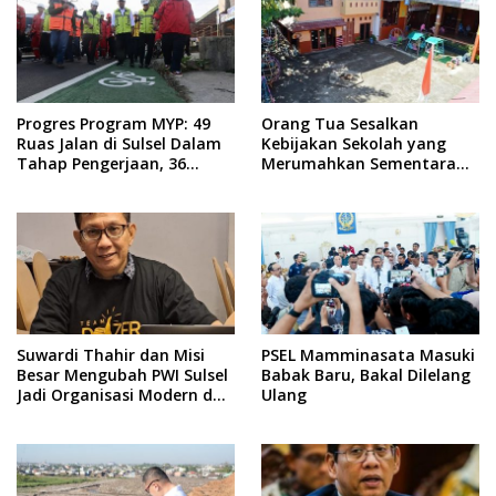
Progres Program MYP: 49
Orang Tua Sesalkan
Ruas Jalan di Sulsel Dalam
Kebijakan Sekolah yang
Tahap Pengerjaan, 36
Merumahkan Sementara
Masih Perencanaan
Anaknya Usai Insiden Gigit
Teman
Suwardi Thahir dan Misi
PSEL Mamminasata Masuki
Besar Mengubah PWI Sulsel
Babak Baru, Bakal Dilelang
Jadi Organisasi Modern dan
Ulang
Inklusif