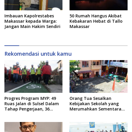
Imbauan Kapolrestabes
50 Rumah Hangus Akibat
Makassar kepada Warga:
Kebakaran Hebat di Tallo
Jangan Main Hakim Sendiri
Makassar
Rekomendasi untuk kamu
Progres Program MYP: 49
Orang Tua Sesalkan
Ruas Jalan di Sulsel Dalam
Kebijakan Sekolah yang
Tahap Pengerjaan, 36
Merumahkan Sementara
Masih Perencanaan
Anaknya Usai Insiden Gigit
Teman