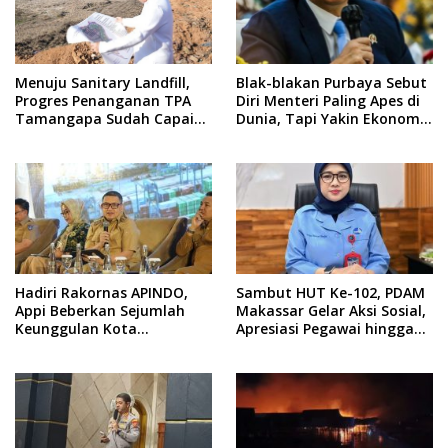
Menuju Sanitary Landfill,
Blak-blakan Purbaya Sebut
Progres Penanganan TPA
Diri Menteri Paling Apes di
Tamangapa Sudah Capai
Dunia, Tapi Yakin Ekonomi
93 Persen
RI Mampu Tembus 6 Persen
Hadiri Rakornas APINDO,
Sambut HUT Ke-102, PDAM
Appi Beberkan Sejumlah
Makassar Gelar Aksi Sosial,
Keunggulan Kota
Apresiasi Pegawai hingga
Makassar, Apa Saja?
Promo Sambungan Baru