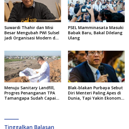
Suwardi Thahir dan Misi
PSEL Mamminasata Masuki
Besar Mengubah PWI Sulsel
Babak Baru, Bakal Dilelang
Jadi Organisasi Modern dan
Ulang
Inklusif
Menuju Sanitary Landfill,
Blak-blakan Purbaya Sebut
Progres Penanganan TPA
Diri Menteri Paling Apes di
Tamangapa Sudah Capai
Dunia, Tapi Yakin Ekonomi
93 Persen
RI Mampu Tembus 6 Persen
Tinggalkan Balasan