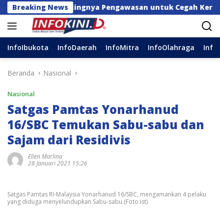
Langsung
soal Pentingnya Pengawasan untuk Cegah Kerugian Daera
Breaking News
ke
konten
InfoIbukota
InfoDaerah
InfoMitra
InfoOlahraga
Info
Beranda
Nasional
Nasional
Satgas Pamtas Yonarhanud
16/SBC Temukan Sabu-sabu dan
Sajam dari Residivis
Elien Marlina
28 Januari 2021 15:26
Satgas Pamtas RI-Malaysia Yonarhanud 16/SBC, mengamankan 4 pelaku
yang diduga menyelundupkan Sabu-sabu.(Foto:ist)