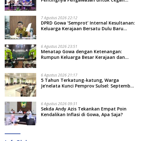
Kerugian Daerah
7 Agustus 2026 22:12
DPRD Gowa ‘Semprot’ Internal Kesultanan:
Keluarga Kerajaan Bersatu Dulu Baru
Rancang Perda Baru!
6 Agustus 2026 23:51
Menatap Gowa dengan Ketenangan:
Rumpun Keluarga Besar Kerajaan dan
Bate Salapang Respon Klaim Sepihak,
Tekankan Jalur Musyawarah, Ingatkan
Soal Adat dan Adab
6 Agustus 2026 21:17
5 Tahun Terkatung-katung, Warga
Je’nelata Kunci Pemprov Sulsel: September
2026 Penlok Rampung!
6 Agustus 2026 09:31
Sekda Andy Azis Tekankan Empat Poin
Kendalikan Inflasi di Gowa, Apa Saja?