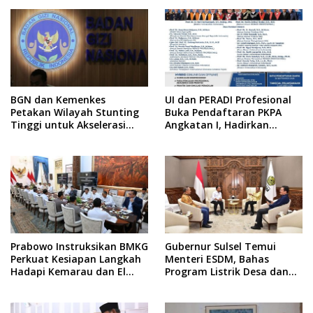
BGN dan Kemenkes
UI dan PERADI Profesional
Petakan Wilayah Stunting
Buka Pendaftaran PKPA
Tinggi untuk Akselerasi
Angkatan I, Hadirkan
Dapur MBG
Pengajar dari MA,
Kejaksaan hingga KPK
Prabowo Instruksikan BMKG
Gubernur Sulsel Temui
Perkuat Kesiapan Langkah
Menteri ESDM, Bahas
Hadapi Kemarau dan El
Program Listrik Desa dan
Nino
Kebutuhan BBM Kepulauan