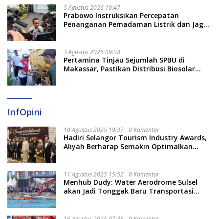
5 Agustus 2026 10:47
Prabowo Instruksikan Percepatan
Penanganan Pemadaman Listrik dan Jaga
Stabilitas Harga BBM
3 Agustus 2026 09:28
Pertamina Tinjau Sejumlah SPBU di
Makassar, Pastikan Distribusi Biosolar
Berjalan Optimal
InfOpini
10 Agustus 2025 19:37
0 Komentar
Hadiri Selangor Tourism Industry Awards,
Aliyah Berharap Semakin Optimalkan
Pariwisata
11 Agustus 2025 15:52
0 Komentar
Menhub Dudy: Water Aerodrome Sulsel
akan Jadi Tonggak Baru Transportasi
Nasional
16 Agustus 2025 07:36
0 Komentar