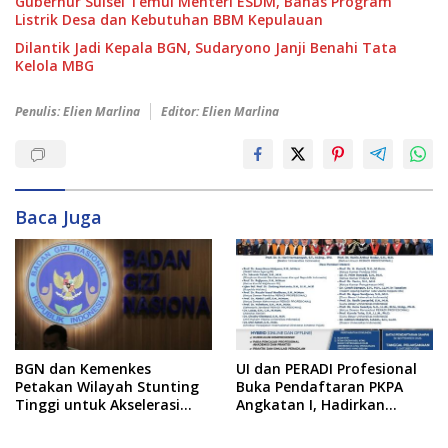
Gubernur Sulsel Temui Menteri ESDM, Bahas Program
Listrik Desa dan Kebutuhan BBM Kepulauan
Dilantik Jadi Kepala BGN, Sudaryono Janji Benahi Tata
Kelola MBG
Penulis: Elien Marlina
Editor: Elien Marlina
Baca Juga
BGN dan Kemenkes
UI dan PERADI Profesional
Petakan Wilayah Stunting
Buka Pendaftaran PKPA
Tinggi untuk Akselerasi
Angkatan I, Hadirkan
Dapur MBG
Pengajar dari MA,
Kejaksaan hingga KPK