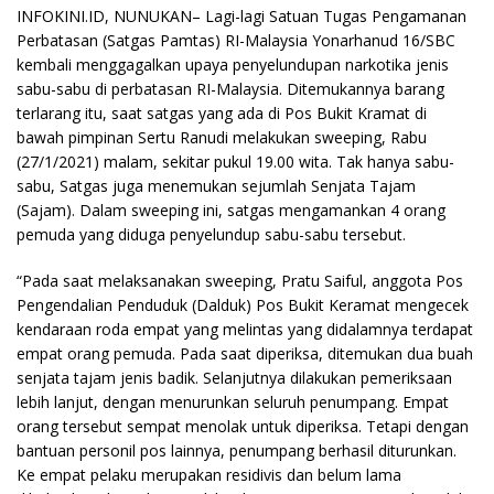
INFOKINI.ID, NUNUKAN– Lagi-lagi Satuan Tugas Pengamanan
Perbatasan (Satgas Pamtas) RI-Malaysia Yonarhanud 16/SBC
kembali menggagalkan upaya penyelundupan narkotika jenis
sabu-sabu di perbatasan RI-Malaysia. Ditemukannya barang
terlarang itu, saat satgas yang ada di Pos Bukit Kramat di
bawah pimpinan Sertu Ranudi melakukan sweeping, Rabu
(27/1/2021) malam, sekitar pukul 19.00 wita. Tak hanya sabu-
sabu, Satgas juga menemukan sejumlah Senjata Tajam
(Sajam). Dalam sweeping ini, satgas mengamankan 4 orang
pemuda yang diduga penyelundup sabu-sabu tersebut.
“Pada saat melaksanakan sweeping, Pratu Saiful, anggota Pos
Pengendalian Penduduk (Dalduk) Pos Bukit Keramat mengecek
kendaraan roda empat yang melintas yang didalamnya terdapat
empat orang pemuda. Pada saat diperiksa, ditemukan dua buah
senjata tajam jenis badik. Selanjutnya dilakukan pemeriksaan
lebih lanjut, dengan menurunkan seluruh penumpang. Empat
orang tersebut sempat menolak untuk diperiksa. Tetapi dengan
bantuan personil pos lainnya, penumpang berhasil diturunkan.
Ke empat pelaku merupakan residivis dan belum lama