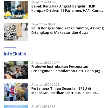
26 Juli 2026 19:58
​Babak Baru Hak Angket Bergulir, HMP
Kompak Diteken 41 Parlemen, HAR: Kami
Proses Sesuai Prosedur!
26 Juli 2026 10:29
Polisi Bongkar Sindikat Curanmor, 4 Orang
Ditangkap di Makassar dan Gowa
InfoEkobis
5 Agustus 2026 10:47
Prabowo Instruksikan Percepatan
Penanganan Pemadaman Listrik dan Jaga
Stabilitas Harga BBM
3 Agustus 2026 09:28
Pertamina Tinjau Sejumlah SPBU di
Makassar, Pastikan Distribusi Biosolar
Berjalan Optimal
31 Juli 2026 22:15