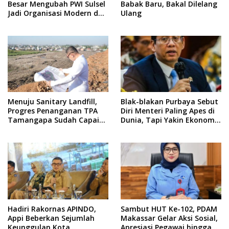
Besar Mengubah PWI Sulsel
Babak Baru, Bakal Dilelang
Jadi Organisasi Modern dan
Ulang
Inklusif
Menuju Sanitary Landfill,
Blak-blakan Purbaya Sebut
Progres Penanganan TPA
Diri Menteri Paling Apes di
Tamangapa Sudah Capai
Dunia, Tapi Yakin Ekonomi
93 Persen
RI Mampu Tembus 6 Persen
Hadiri Rakornas APINDO,
Sambut HUT Ke-102, PDAM
Appi Beberkan Sejumlah
Makassar Gelar Aksi Sosial,
Keunggulan Kota
Apresiasi Pegawai hingga