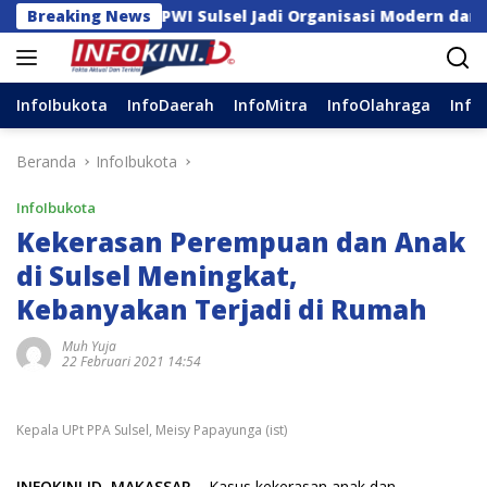
Langsung
ngubah PWI Sulsel Jadi Organisasi Modern dan Inklusif
Breaking News
ke
konten
InfoIbukota
InfoDaerah
InfoMitra
InfoOlahraga
Info
Beranda
InfoIbukota
InfoIbukota
Kekerasan Perempuan dan Anak
di Sulsel Meningkat,
Kebanyakan Terjadi di Rumah
Muh Yuja
22 Februari 2021 14:54
Kepala UPt PPA Sulsel, Meisy Papayunga (ist)
INFOKINI.ID, MAKASSAR
– Kasus kekerasan anak dan