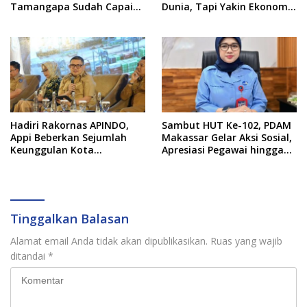
Tamangapa Sudah Capai
Dunia, Tapi Yakin Ekonomi
93 Persen
RI Mampu Tembus 6 Persen
Hadiri Rakornas APINDO,
Sambut HUT Ke-102, PDAM
Appi Beberkan Sejumlah
Makassar Gelar Aksi Sosial,
Keunggulan Kota
Apresiasi Pegawai hingga
Makassar, Apa Saja?
Promo Sambungan Baru
Tinggalkan Balasan
Alamat email Anda tidak akan dipublikasikan.
Ruas yang wajib
ditandai
*