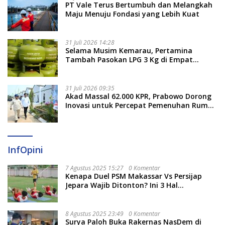
PT Vale Terus Bertumbuh dan Melangkah
Maju Menuju Fondasi yang Lebih Kuat
31 Juli 2026 14:28
Selama Musim Kemarau, Pertamina
Tambah Pasokan LPG 3 Kg di Empat
Daerah Sulsel
31 Juli 2026 09:35
Akad Massal 62.000 KPR, Prabowo Dorong
Inovasi untuk Percepat Pemenuhan Rumah
Rakyat
InfOpini
7 Agustus 2025 15:27
0 Komentar
Kenapa Duel PSM Makassar Vs Persijap
Jepara Wajib Ditonton? Ini 3 Hal
Menariknya
8 Agustus 2025 23:49
0 Komentar
Surya Paloh Buka Rakernas NasDem di