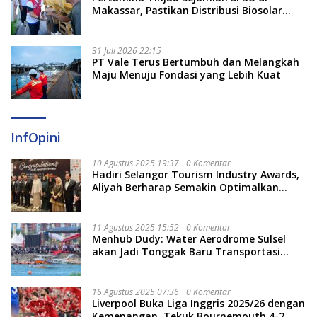
Makassar, Pastikan Distribusi Biosolar
Berjalan Optimal
31 Juli 2026 22:15
PT Vale Terus Bertumbuh dan Melangkah
Maju Menuju Fondasi yang Lebih Kuat
InfOpini
10 Agustus 2025 19:37
0 Komentar
Hadiri Selangor Tourism Industry Awards,
Aliyah Berharap Semakin Optimalkan
Pariwisata
11 Agustus 2025 15:52
0 Komentar
Menhub Dudy: Water Aerodrome Sulsel
akan Jadi Tonggak Baru Transportasi
Nasional
16 Agustus 2025 07:36
0 Komentar
Liverpool Buka Liga Inggris 2025/26 dengan
Kemenangan, Tekuk Bournemouth 4-2