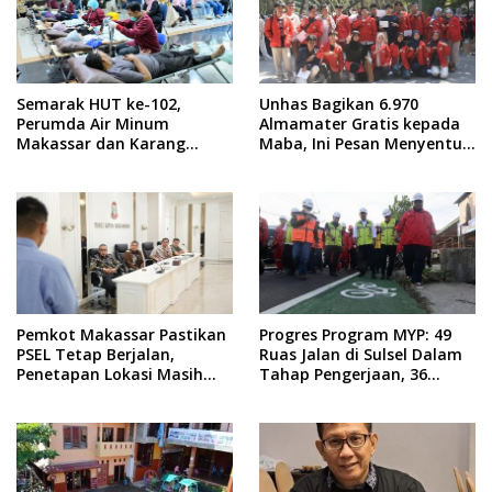
Semarak HUT ke-102,
Unhas Bagikan 6.970
Perumda Air Minum
Almamater Gratis kepada
Makassar dan Karang
Maba, Ini Pesan Menyentuh
Taruna Gelar Donor Darah
dari Rektor
Pemkot Makassar Pastikan
Progres Program MYP: 49
PSEL Tetap Berjalan,
Ruas Jalan di Sulsel Dalam
Penetapan Lokasi Masih
Tahap Pengerjaan, 36
Dibahas
Masih Perencanaan