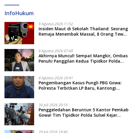
InfoHukum
9 Agustus 2026 11:52
Insiden Maut di Sekolah Thailand: Seorang
Remaja Menembak Massal, 8 Orang Tewas
dan 14 Lainnya Dirawat Intensif
8 Agustus 2026 07:49
Akhirnya Muncul! Sempat Mangkir, Ombas
Penuhi Panggilan Kedua Tipidkor Polda
Sulsel, Dicecar 50 Pertanyaan
4 Agustus 2026 20:41
Pengembangan Kasus Pungli PBG Gowa:
Polresta Terbitkan LP Baru, Kantongi
Nama Calon Tersangka Berikutnya
30 Juli 2026 20:10
Penggeledahan Beruntun 5 Kantor Pemkab
Gowa! Tim Tipidkor Polda Sulsel Kejar
Bukti Korupsi Seragam Gratis Rp16 Miliar
29 Juli 2026 18:40