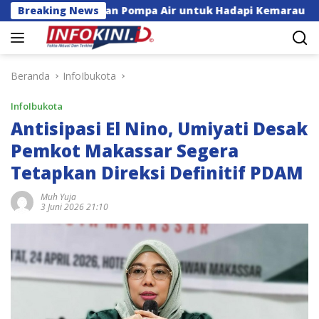
Langsung
 Bantuan Pompa Air untuk Hadapi Kemarau di Sulsel
Breaking News
ke
konten
Beranda
InfoIbukota
InfoIbukota
Antisipasi El Nino, Umiyati Desak
Pemkot Makassar Segera
Tetapkan Direksi Definitif PDAM
Muh Yuja
3 Juni 2026 21:10