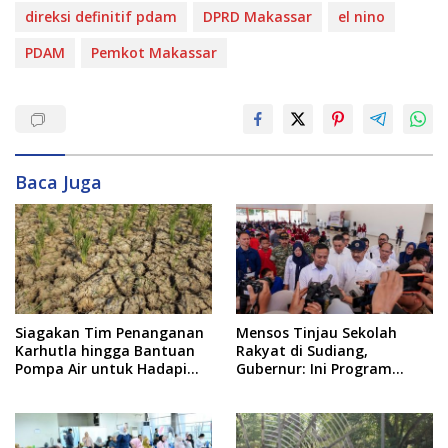
direksi definitif pdam
DPRD Makassar
el nino
PDAM
Pemkot Makassar
Baca Juga
Siagakan Tim Penanganan
Mensos Tinjau Sekolah
Karhutla hingga Bantuan
Rakyat di Sudiang,
Pompa Air untuk Hadapi
Gubernur: Ini Program
Kemarau di Sulsel
Istimewa