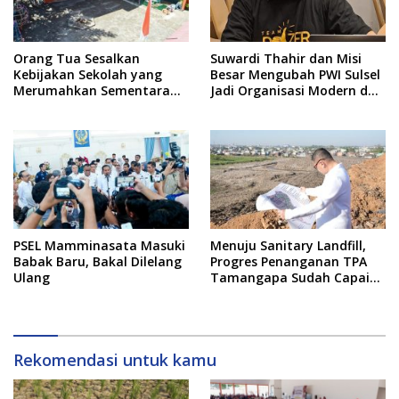
Orang Tua Sesalkan
Suwardi Thahir dan Misi
Kebijakan Sekolah yang
Besar Mengubah PWI Sulsel
Merumahkan Sementara
Jadi Organisasi Modern dan
Anaknya Usai Insiden Gigit
Inklusif
Teman
PSEL Mamminasata Masuki
Menuju Sanitary Landfill,
Babak Baru, Bakal Dilelang
Progres Penanganan TPA
Ulang
Tamangapa Sudah Capai
93 Persen
Rekomendasi untuk kamu