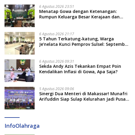
6 Agustus 2026 23:51
Menatap Gowa dengan Ketenangan:
Rumpun Keluarga Besar Kerajaan dan
Bate Salapang Respon Klaim Sepihak,
Tekankan Jalur Musyawarah, Ingatkan
Soal Adat dan Adab
6 Agustus 2026 21:17
5 Tahun Terkatung-katung, Warga
Je’nelata Kunci Pemprov Sulsel: September
2026 Penlok Rampung!
6 Agustus 2026 09:31
Sekda Andy Azis Tekankan Empat Poin
Kendalikan Inflasi di Gowa, Apa Saja?
5 Agustus 2026 09:06
Sinergi Dua Menteri di Makassar! Munafri
Arifuddin Siap Sulap Kelurahan Jadi Pusat
Pertumbuhan Ekonomi Baru
InfoOlahraga