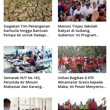
Siagakan Tim Penanganan
Mensos Tinjau Sekolah
Karhutla hingga Bantuan
Rakyat di Sudiang,
Pompa Air untuk Hadapi
Gubernur: Ini Program
Kemarau di Sulsel
Istimewa
Semarak HUT ke-102,
Unhas Bagikan 6.970
Perumda Air Minum
Almamater Gratis kepada
Makassar dan Karang
Maba, Ini Pesan Menyentuh
Taruna Gelar Donor Darah
dari Rektor