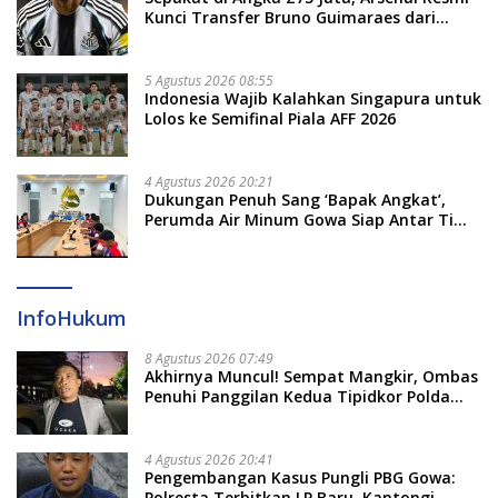
Kunci Transfer Bruno Guimaraes dari
Newcastle
5 Agustus 2026 08:55
Indonesia Wajib Kalahkan Singapura untuk
Lolos ke Semifinal Piala AFF 2026
4 Agustus 2026 20:21
Dukungan Penuh Sang ‘Bapak Angkat’,
Perumda Air Minum Gowa Siap Antar Tim
Dayung Raih Prestasi Puncak
InfoHukum
8 Agustus 2026 07:49
Akhirnya Muncul! Sempat Mangkir, Ombas
Penuhi Panggilan Kedua Tipidkor Polda
Sulsel, Dicecar 50 Pertanyaan
4 Agustus 2026 20:41
Pengembangan Kasus Pungli PBG Gowa:
Polresta Terbitkan LP Baru, Kantongi