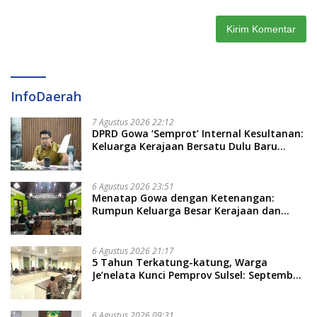
InfoDaerah
7 Agustus 2026 22:12
DPRD Gowa ‘Semprot’ Internal Kesultanan:
Keluarga Kerajaan Bersatu Dulu Baru
Rancang Perda Baru!
6 Agustus 2026 23:51
Menatap Gowa dengan Ketenangan:
Rumpun Keluarga Besar Kerajaan dan
Bate Salapang Respon Klaim Sepihak,
Tekankan Jalur Musyawarah, Ingatkan
Soal Adat dan Adab
6 Agustus 2026 21:17
5 Tahun Terkatung-katung, Warga
Je’nelata Kunci Pemprov Sulsel: September
2026 Penlok Rampung!
6 Agustus 2026 09:31