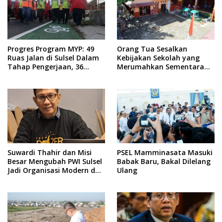
Progres Program MYP: 49
Orang Tua Sesalkan
Ruas Jalan di Sulsel Dalam
Kebijakan Sekolah yang
Tahap Pengerjaan, 36
Merumahkan Sementara
Masih Perencanaan
Anaknya Usai Insiden Gigit
Teman
Suwardi Thahir dan Misi
PSEL Mamminasata Masuki
Besar Mengubah PWI Sulsel
Babak Baru, Bakal Dilelang
Jadi Organisasi Modern dan
Ulang
Inklusif