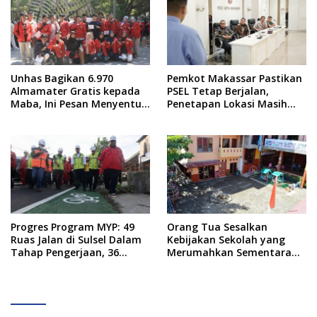
Unhas Bagikan 6.970
Pemkot Makassar Pastikan
Almamater Gratis kepada
PSEL Tetap Berjalan,
Maba, Ini Pesan Menyentuh
Penetapan Lokasi Masih
dari Rektor
Dibahas
Progres Program MYP: 49
Orang Tua Sesalkan
Ruas Jalan di Sulsel Dalam
Kebijakan Sekolah yang
Tahap Pengerjaan, 36
Merumahkan Sementara
Masih Perencanaan
Anaknya Usai Insiden Gigit
Teman