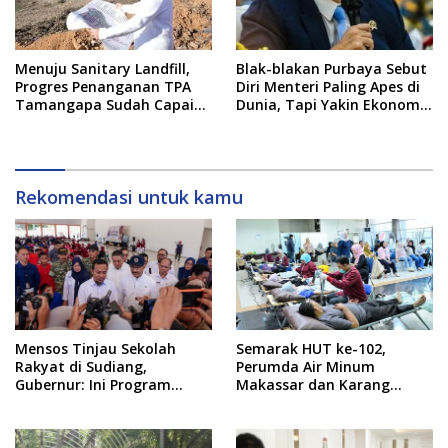
Menuju Sanitary Landfill,
Blak-blakan Purbaya Sebut
Progres Penanganan TPA
Diri Menteri Paling Apes di
Tamangapa Sudah Capai
Dunia, Tapi Yakin Ekonomi
93 Persen
RI Mampu Tembus 6 Persen
Rekomendasi untuk kamu
Mensos Tinjau Sekolah
Semarak HUT ke-102,
Rakyat di Sudiang,
Perumda Air Minum
Gubernur: Ini Program
Makassar dan Karang
Istimewa
Taruna Gelar Donor Darah