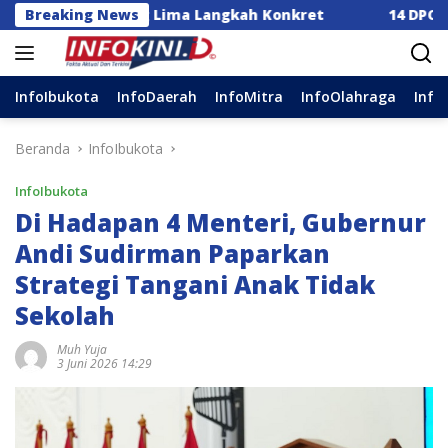
Langsung
Dorong Lima Langkah Konkret
Breaking News
14 DPC Terima SK Kep
ke
konten
InfoIbukota
InfoDaerah
InfoMitra
InfoOlahraga
Info
Beranda
InfoIbukota
InfoIbukota
Di Hadapan 4 Menteri, Gubernur
Andi Sudirman Paparkan
Strategi Tangani Anak Tidak
Sekolah
Muh Yuja
3 Juni 2026 14:29