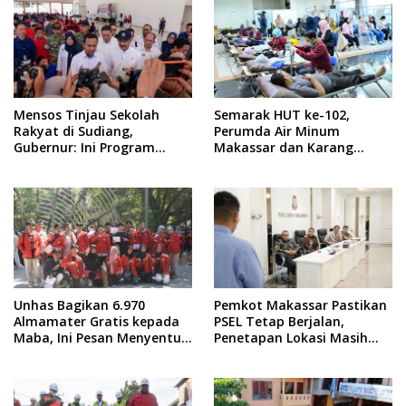
Mensos Tinjau Sekolah
Semarak HUT ke-102,
Rakyat di Sudiang,
Perumda Air Minum
Gubernur: Ini Program
Makassar dan Karang
Istimewa
Taruna Gelar Donor Darah
Unhas Bagikan 6.970
Pemkot Makassar Pastikan
Almamater Gratis kepada
PSEL Tetap Berjalan,
Maba, Ini Pesan Menyentuh
Penetapan Lokasi Masih
dari Rektor
Dibahas