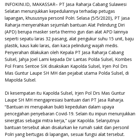
INFOKINI.ID, MAKASSAR– PT Jasa Raharja Cabang Sulawesi
Selatan menunjukkan kepeduliannya terhadap petugas
lapangan, khususnya personil Polri. Selasa (5/5/2020), PT Jasa
Raharja menyerahkan sejumlah bantuan Alat Pelindung Diri
(APD) berupa masker serta thermo gun dan alat APD lainnya
seperti sepatu laras 32 pasang, alat pengukur suhu 15 unit, baju
plastik, kaus kaki laras, dan kaca pelindung wajah medis.
Penyerahan dilakukan oleh Kepala PT Jasa Raharja Cabang
Sulsel, Jahja Joel Lami kepada Dir Lantas Polda Sulsel, Kombes
Pol Frans Sentoe SIK disaksikan Kapolda Sulsel, Irjen Pol Drs
Mas Guntur Laupe SH MH dan pejabat utama Polda Sulsel, di
Mapolda Sulsel.
Di kesempatan itu Kapolda Sulsel, Irjen Pol Drs Mas Guntur
Laupe SH MH mengapresiasi bantuan dari PT Jasa Raharja.
“Bantuan ini merupakan bukti kepedulian dalam upaya
pencegahan penyebaran Covid-19. Selain itu inipun menunjukkan
sinergitas sebagai mitra kerja,” ujar Kapolda. Selanjutnya
bantuan tersebut akan disalurkan ke rumah sakit dan personil
Polri yang bertugas di lapangan, sesuai fungsi alat tersebut.