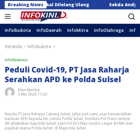
Langsung
Baru, Bakal Dilelang Ulang
Breaking News
Sekda Andy Azis Tekank
ke
konten
InfoIbukota
InfoDaerah
InfoMitra
InfoOlahraga
Info
Beranda
InfoIbukota
InfoIbukota
Peduli Covid-19, PT Jasa Raharja
Serahkan APD ke Polda Sulsel
Elien Marlina
5 Mei 2020 17:20
Kepala PT Jasa Raharja Cabang Sulsel, Jahja Joel Lami, usai menyerahkan
bantuan APD kepada Dir Lantas Polda Sulsel, Kombes Pol Frans Sentoe
SIK disaksikan Kapolda Sulsel, Irjen Pol Drs Mas Guntur Laupe SH MH dan
pejabat utama Polda Sulsel, di Mapolda Sulsel.