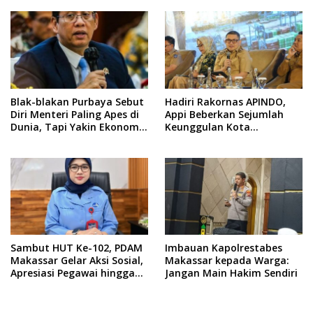
Blak-blakan Purbaya Sebut
Hadiri Rakornas APINDO,
Diri Menteri Paling Apes di
Appi Beberkan Sejumlah
Dunia, Tapi Yakin Ekonomi
Keunggulan Kota
RI Mampu Tembus 6 Persen
Makassar, Apa Saja?
Sambut HUT Ke-102, PDAM
Imbauan Kapolrestabes
Makassar Gelar Aksi Sosial,
Makassar kepada Warga:
Apresiasi Pegawai hingga
Jangan Main Hakim Sendiri
Promo Sambungan Baru