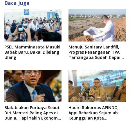
Baca Juga
PSEL Mamminasata Masuki
Menuju Sanitary Landfill,
Babak Baru, Bakal Dilelang
Progres Penanganan TPA
Ulang
Tamangapa Sudah Capai
93 Persen
Blak-blakan Purbaya Sebut
Hadiri Rakornas APINDO,
Diri Menteri Paling Apes di
Appi Beberkan Sejumlah
Dunia, Tapi Yakin Ekonomi
Keunggulan Kota
RI Mampu Tembus 6 Persen
Makassar, Apa Saja?