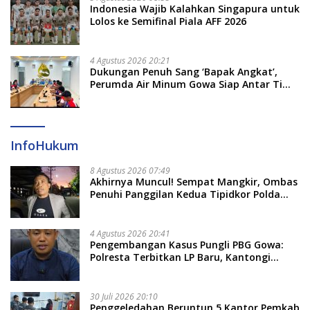
Indonesia Wajib Kalahkan Singapura untuk
Lolos ke Semifinal Piala AFF 2026
4 Agustus 2026 20:21
Dukungan Penuh Sang ‘Bapak Angkat’,
Perumda Air Minum Gowa Siap Antar Tim
Dayung Raih Prestasi Puncak
InfoHukum
8 Agustus 2026 07:49
Akhirnya Muncul! Sempat Mangkir, Ombas
Penuhi Panggilan Kedua Tipidkor Polda
Sulsel, Dicecar 50 Pertanyaan
4 Agustus 2026 20:41
Pengembangan Kasus Pungli PBG Gowa:
Polresta Terbitkan LP Baru, Kantongi
Nama Calon Tersangka Berikutnya
30 Juli 2026 20:10
Penggeledahan Beruntun 5 Kantor Pemkab