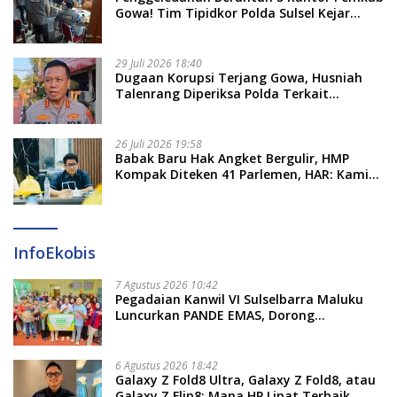
Gowa! Tim Tipidkor Polda Sulsel Kejar
Bukti Korupsi Seragam Gratis Rp16 Miliar
29 Juli 2026 18:40
Dugaan Korupsi Terjang Gowa, Husniah
Talenrang Diperiksa Polda Terkait
Pengadaan Seragam Rp16 M
26 Juli 2026 19:58
​Babak Baru Hak Angket Bergulir, HMP
Kompak Diteken 41 Parlemen, HAR: Kami
Proses Sesuai Prosedur!
InfoEkobis
7 Agustus 2026 10:42
Pegadaian Kanwil VI Sulselbarra Maluku
Luncurkan PANDE EMAS, Dorong
Kemandirian Ekonomi Masyarakat
6 Agustus 2026 18:42
Galaxy Z Fold8 Ultra, Galaxy Z Fold8, atau
Galaxy Z Flip8: Mana HP Lipat Terbaik