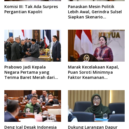
Komisi III: Tak Ada Surpres
Panaskan Mesin Politik
Pergantian Kapolri
Lebih Awal, Gerindra Sulsel
Siapkan Skenario
Kemenangan Total Menuju
Pemilu 2029
Prabowo Jadi Kepala
Marak Kecelakaan Kapal,
Negara Pertama yang
Puan Soroti Minimnya
Terima Baret Merah dari
Faktor Keamanan
Pasukan Khusus Thailand
Transportasi Laut
Deng Ical Desak Indonesia
Dukung Larangan Dapur