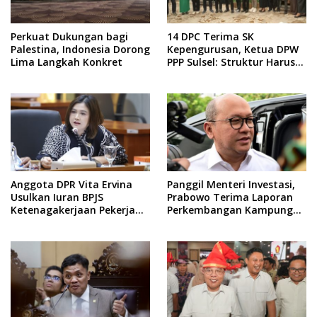
Perkuat Dukungan bagi
14 DPC Terima SK
Palestina, Indonesia Dorong
Kepengurusan, Ketua DPW
Lima Langkah Konkret
PPP Sulsel: Struktur Harus
Benar-benar Kuat
Anggota DPR Vita Ervina
Panggil Menteri Investasi,
Usulkan Iuran BPJS
Prabowo Terima Laporan
Ketenagakerjaan Pekerja
Perkembangan Kampung
Informal Ditanggung
Haji dan Kinerja BUMN
Negara