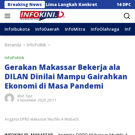
Langsung
 Dorong Lima Langkah Konkret
Breaking News
14 DPC Terima SK Ke
ke
konten
InfoIbukota
InfoDaerah
InfoMitra
InfoOlahraga
Info
Beranda
InfoPolitik
InfoPolitik
Gerakan Makassar Bekerja ala
DILAN Dinilai Mampu Gairahkan
Ekonomi di Masa Pandemi
Muh Yuja
6 November 2020 20:11
Anggota DPRD Makassar Muchlis A Misbach.
INFOKINI.ID, MAKASSAR
– Anggota DPRD Makassar Muchlis A