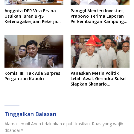
Anggota DPR Vita Ervina
Panggil Menteri Investasi,
Usulkan Iuran BPJS
Prabowo Terima Laporan
Ketenagakerjaan Pekerja
Perkembangan Kampung
Informal Ditanggung
Haji dan Kinerja BUMN
Negara
Komisi III: Tak Ada Surpres
Panaskan Mesin Politik
Pergantian Kapolri
Lebih Awal, Gerindra Sulsel
Siapkan Skenario
Kemenangan Total Menuju
Pemilu 2029
Tinggalkan Balasan
Alamat email Anda tidak akan dipublikasikan.
Ruas yang wajib
ditandai
*