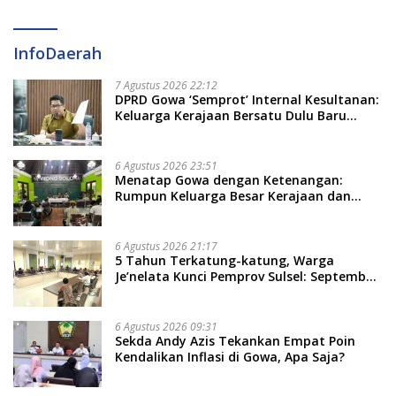
InfoDaerah
7 Agustus 2026 22:12
DPRD Gowa ‘Semprot’ Internal Kesultanan:
Keluarga Kerajaan Bersatu Dulu Baru
Rancang Perda Baru!
6 Agustus 2026 23:51
Menatap Gowa dengan Ketenangan:
Rumpun Keluarga Besar Kerajaan dan
Bate Salapang Respon Klaim Sepihak,
Tekankan Jalur Musyawarah, Ingatkan
Soal Adat dan Adab
6 Agustus 2026 21:17
5 Tahun Terkatung-katung, Warga
Je’nelata Kunci Pemprov Sulsel: September
2026 Penlok Rampung!
6 Agustus 2026 09:31
Sekda Andy Azis Tekankan Empat Poin
Kendalikan Inflasi di Gowa, Apa Saja?