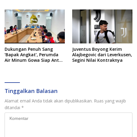
dari Newcastle
Dukungan Penuh Sang
Juventus Boyong Kerim
‘Bapak Angkat’, Perumda
Alajbegovic dari Leverkusen,
Air Minum Gowa Siap Antar
Segini Nilai Kontraknya
Tim Dayung Raih Prestasi
Puncak
Tinggalkan Balasan
Alamat email Anda tidak akan dipublikasikan.
Ruas yang wajib
ditandai
*