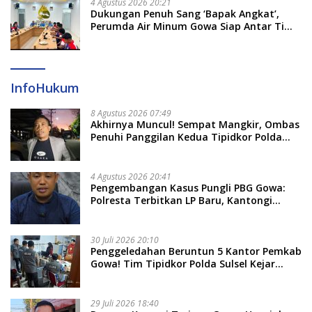
4 Agustus 2026 20:21
Dukungan Penuh Sang ‘Bapak Angkat’,
Perumda Air Minum Gowa Siap Antar Tim
Dayung Raih Prestasi Puncak
InfoHukum
8 Agustus 2026 07:49
Akhirnya Muncul! Sempat Mangkir, Ombas
Penuhi Panggilan Kedua Tipidkor Polda
Sulsel, Dicecar 50 Pertanyaan
4 Agustus 2026 20:41
Pengembangan Kasus Pungli PBG Gowa:
Polresta Terbitkan LP Baru, Kantongi
Nama Calon Tersangka Berikutnya
30 Juli 2026 20:10
Penggeledahan Beruntun 5 Kantor Pemkab
Gowa! Tim Tipidkor Polda Sulsel Kejar
Bukti Korupsi Seragam Gratis Rp16 Miliar
29 Juli 2026 18:40