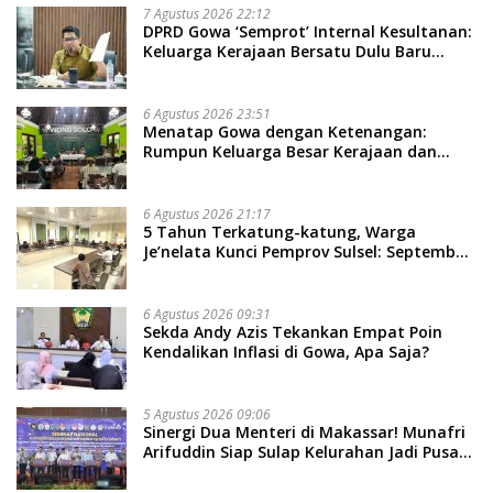
7 Agustus 2026 22:12
DPRD Gowa ‘Semprot’ Internal Kesultanan:
Keluarga Kerajaan Bersatu Dulu Baru
Rancang Perda Baru!
6 Agustus 2026 23:51
Menatap Gowa dengan Ketenangan:
Rumpun Keluarga Besar Kerajaan dan
Bate Salapang Respon Klaim Sepihak,
Tekankan Jalur Musyawarah, Ingatkan
Soal Adat dan Adab
6 Agustus 2026 21:17
5 Tahun Terkatung-katung, Warga
Je’nelata Kunci Pemprov Sulsel: September
2026 Penlok Rampung!
6 Agustus 2026 09:31
Sekda Andy Azis Tekankan Empat Poin
Kendalikan Inflasi di Gowa, Apa Saja?
5 Agustus 2026 09:06
Sinergi Dua Menteri di Makassar! Munafri
Arifuddin Siap Sulap Kelurahan Jadi Pusat
Pertumbuhan Ekonomi Baru