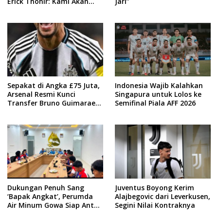
Erick Thohir: Kami Akan
Jari”
Lakukan Evaluasi
Sepakat di Angka £75 Juta,
Indonesia Wajib Kalahkan
Arsenal Resmi Kunci
Singapura untuk Lolos ke
Transfer Bruno Guimaraes
Semifinal Piala AFF 2026
dari Newcastle
Dukungan Penuh Sang
Juventus Boyong Kerim
‘Bapak Angkat’, Perumda
Alajbegovic dari Leverkusen,
Air Minum Gowa Siap Antar
Segini Nilai Kontraknya
Tim Dayung Raih Prestasi