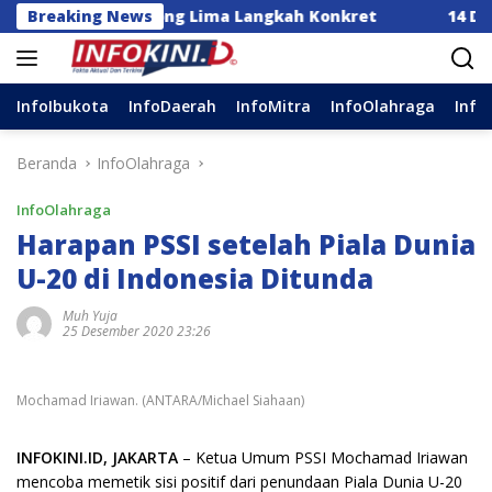
Langsung
esia Dorong Lima Langkah Konkret
Breaking News
14 DPC Terima S
ke
konten
InfoIbukota
InfoDaerah
InfoMitra
InfoOlahraga
Info
Beranda
InfoOlahraga
InfoOlahraga
Harapan PSSI setelah Piala Dunia
U-20 di Indonesia Ditunda
Muh Yuja
25 Desember 2020 23:26
Mochamad Iriawan. (ANTARA/Michael Siahaan)
INFOKINI.ID, JAKARTA
– Ketua Umum PSSI Mochamad Iriawan
mencoba memetik sisi positif dari penundaan Piala Dunia U-20