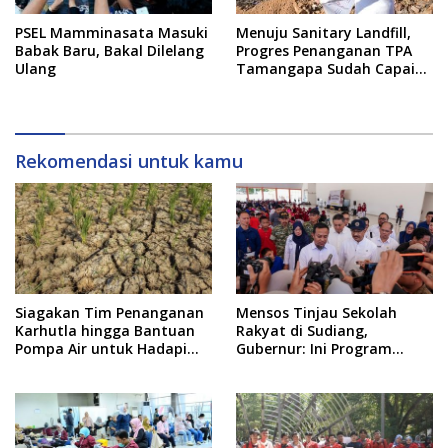
PSEL Mamminasata Masuki
Menuju Sanitary Landfill,
Babak Baru, Bakal Dilelang
Progres Penanganan TPA
Ulang
Tamangapa Sudah Capai
93 Persen
Rekomendasi untuk kamu
Siagakan Tim Penanganan
Mensos Tinjau Sekolah
Karhutla hingga Bantuan
Rakyat di Sudiang,
Pompa Air untuk Hadapi
Gubernur: Ini Program
Kemarau di Sulsel
Istimewa