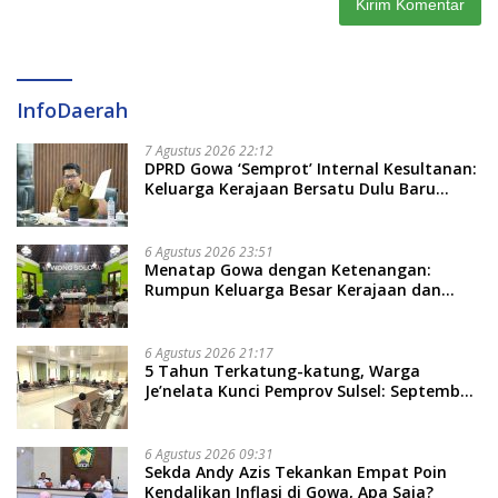
InfoDaerah
7 Agustus 2026 22:12
DPRD Gowa ‘Semprot’ Internal Kesultanan:
Keluarga Kerajaan Bersatu Dulu Baru
Rancang Perda Baru!
6 Agustus 2026 23:51
Menatap Gowa dengan Ketenangan:
Rumpun Keluarga Besar Kerajaan dan
Bate Salapang Respon Klaim Sepihak,
Tekankan Jalur Musyawarah, Ingatkan
Soal Adat dan Adab
6 Agustus 2026 21:17
5 Tahun Terkatung-katung, Warga
Je’nelata Kunci Pemprov Sulsel: September
2026 Penlok Rampung!
6 Agustus 2026 09:31
Sekda Andy Azis Tekankan Empat Poin
Kendalikan Inflasi di Gowa, Apa Saja?