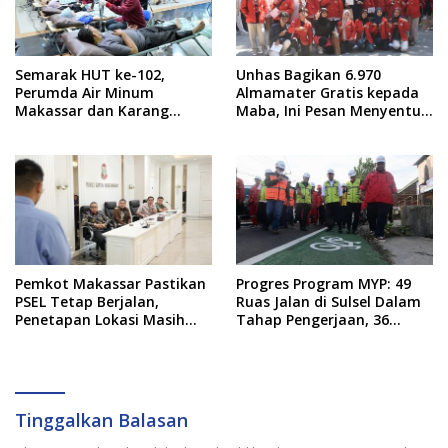
Semarak HUT ke-102,
Unhas Bagikan 6.970
Perumda Air Minum
Almamater Gratis kepada
Makassar dan Karang
Maba, Ini Pesan Menyentuh
Taruna Gelar Donor Darah
dari Rektor
Pemkot Makassar Pastikan
Progres Program MYP: 49
PSEL Tetap Berjalan,
Ruas Jalan di Sulsel Dalam
Penetapan Lokasi Masih
Tahap Pengerjaan, 36
Dibahas
Masih Perencanaan
Tinggalkan Balasan