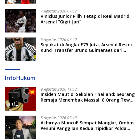
7 Agustus 2026 07:52
Vinicius Junior Pilih Tetap di Real Madrid,
Arsenal “Gigit Jari”
6 Agustus 2026 07:40
Sepakat di Angka £75 Juta, Arsenal Resmi
Kunci Transfer Bruno Guimaraes dari
Newcastle
InfoHukum
9 Agustus 2026 11:52
Insiden Maut di Sekolah Thailand: Seorang
Remaja Menembak Massal, 8 Orang Tewas
dan 14 Lainnya Dirawat Intensif
8 Agustus 2026 07:49
Akhirnya Muncul! Sempat Mangkir, Ombas
Penuhi Panggilan Kedua Tipidkor Polda
Sulsel, Dicecar 50 Pertanyaan