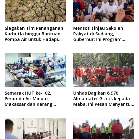
Siagakan Tim Penanganan
Mensos Tinjau Sekolah
Karhutla hingga Bantuan
Rakyat di Sudiang,
Pompa Air untuk Hadapi
Gubernur: Ini Program
Kemarau di Sulsel
Istimewa
Semarak HUT ke-102,
Unhas Bagikan 6.970
Perumda Air Minum
Almamater Gratis kepada
Makassar dan Karang
Maba, Ini Pesan Menyentuh
Taruna Gelar Donor Darah
dari Rektor