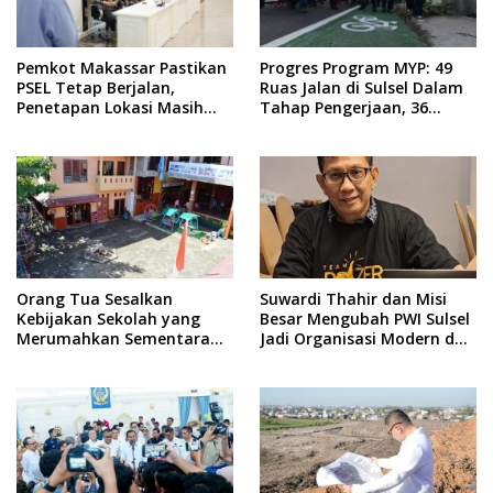
Pemkot Makassar Pastikan
Progres Program MYP: 49
PSEL Tetap Berjalan,
Ruas Jalan di Sulsel Dalam
Penetapan Lokasi Masih
Tahap Pengerjaan, 36
Dibahas
Masih Perencanaan
Orang Tua Sesalkan
Suwardi Thahir dan Misi
Kebijakan Sekolah yang
Besar Mengubah PWI Sulsel
Merumahkan Sementara
Jadi Organisasi Modern dan
Anaknya Usai Insiden Gigit
Inklusif
Teman