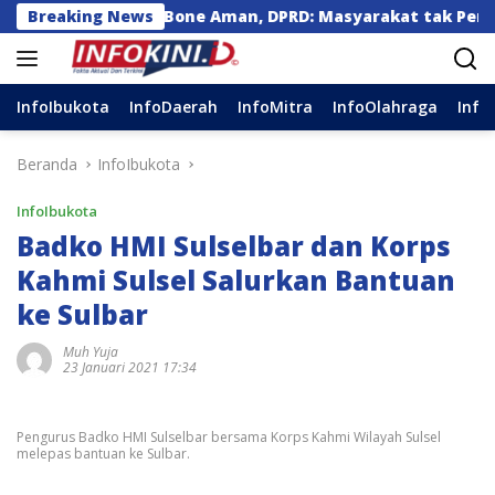
Langsung
 3 Kg di Bone Aman, DPRD: Masyarakat tak Perlu Khawatir
Breaking News
ke
konten
InfoIbukota
InfoDaerah
InfoMitra
InfoOlahraga
Info
Beranda
InfoIbukota
InfoIbukota
Badko HMI Sulselbar dan Korps
Kahmi Sulsel Salurkan Bantuan
ke Sulbar
Muh Yuja
23 Januari 2021 17:34
Pengurus Badko HMI Sulselbar bersama Korps Kahmi Wilayah Sulsel
melepas bantuan ke Sulbar.