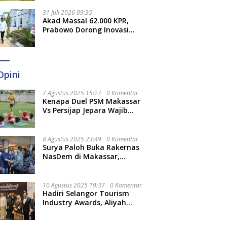
Sulsel
31 Juli 2026 09:35
Akad Massal 62.000 KPR,
Prabowo Dorong Inovasi
untuk Percepat Pemenuhan
Rumah Rakyat
Opini
7 Agustus 2025 15:27
0 Komentar
Kenapa Duel PSM Makassar
Vs Persijap Jepara Wajib
Ditonton? Ini 3 Hal
Menariknya
8 Agustus 2025 23:49
0 Komentar
Surya Paloh Buka Rakernas
NasDem di Makassar,
Munafri Sebut Momentum
Kuatkan Pendidikan Politik
10 Agustus 2025 19:37
0 Komentar
Hadiri Selangor Tourism
Industry Awards, Aliyah
Berharap Semakin
Optimalkan Pariwisata