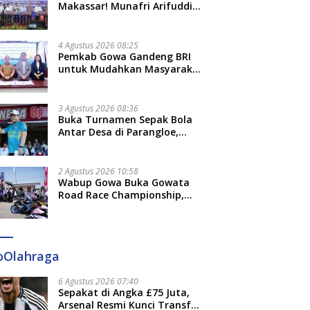
Makassar! Munafri Arifuddin
Siap Sulap Kelurahan Jadi
Pusat Pertumbuhan Ekonomi
Baru
4 Agustus 2026 08:25
Pemkab Gowa Gandeng BRI
untuk Mudahkan Masyarakat
Bayar Pajak, Targetkan PAD
Rp307 Miliar
3 Agustus 2026 08:36
Buka Turnamen Sepak Bola
Antar Desa di Parangloe,
Wabup Gowa: Jaga
Persaudaraan dan Sportivitas
2 Agustus 2026 10:58
Wabup Gowa Buka Gowata
Road Race Championship,
Hidupkan Kembali Semangat
Otomotif Setelah 20 Tahun
Vakum
oOlahraga
6 Agustus 2026 07:40
Sepakat di Angka £75 Juta,
Arsenal Resmi Kunci Transfer