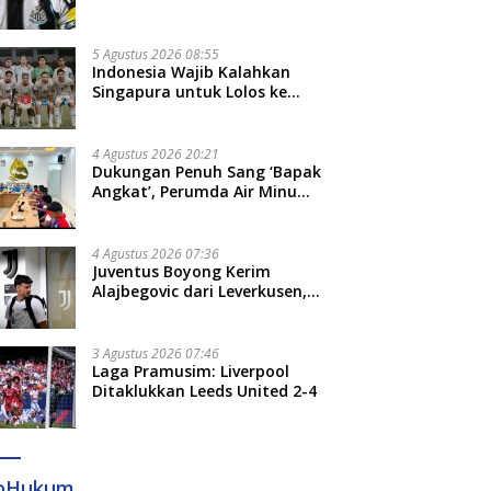
Bruno Guimaraes dari
Newcastle
5 Agustus 2026 08:55
Indonesia Wajib Kalahkan
Singapura untuk Lolos ke
Semifinal Piala AFF 2026
4 Agustus 2026 20:21
Dukungan Penuh Sang ‘Bapak
Angkat’, Perumda Air Minum
Gowa Siap Antar Tim Dayung
Raih Prestasi Puncak
4 Agustus 2026 07:36
Juventus Boyong Kerim
Alajbegovic dari Leverkusen,
Segini Nilai Kontraknya
3 Agustus 2026 07:46
Laga Pramusim: Liverpool
Ditaklukkan Leeds United 2-4
foHukum