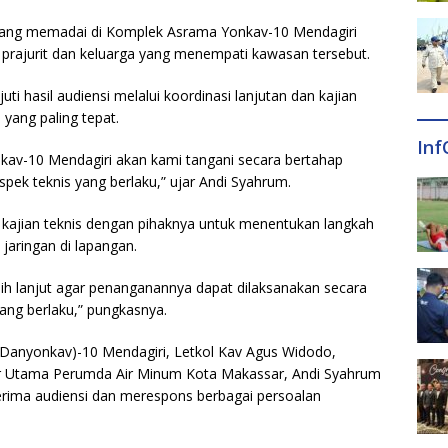
h yang memadai di Komplek Asrama Yonkav-10 Mendagiri
i prajurit dan keluarga yang menempati kawasan tersebut.
ti hasil audiensi melalui koordinasi lanjutan dan kajian
yang paling tepat.
Inf
kav-10 Mendagiri akan kami tangani secara bertahap
ek teknis yang berlaku,” ujar Andi Syahrum.
kajian teknis dengan pihaknya untuk menentukan langkah
 jaringan di lapangan.
bih lanjut agar penanganannya dapat dilaksanakan secara
ang berlaku,” pungkasnya.
(Danyonkav)-10 Mendagiri, Letkol Kav Agus Widodo,
r Utama Perumda Air Minum Kota Makassar, Andi Syahrum
erima audiensi dan merespons berbagai persoalan