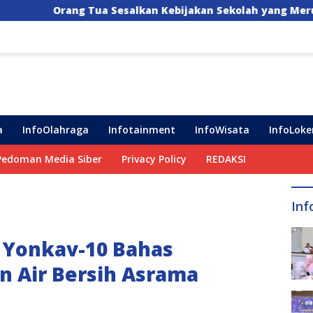
alkan Kebijakan Sekolah yang Merumahkan Sementara Ana
a
InfoOlahraga
Infotainment
InfoWisata
InfoLoke
Pedoman Media Siber
Privacy Policy
REDAKSI
Inf
 Yonkav-10 Bahas
n Air Bersih Asrama