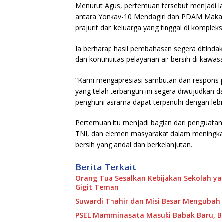
Menurut Agus, pertemuan tersebut menjadi l
antara Yonkav-10 Mendagiri dan PDAM Makassa
prajurit dan keluarga yang tinggal di komplek
Ia berharap hasil pembahasan segera ditindakl
dan kontinuitas pelayanan air bersih di kawas
“Kami mengapresiasi sambutan dan respons p
yang telah terbangun ini segera diwujudkan d
penghuni asrama dapat terpenuhi dengan lebi
Pertemuan itu menjadi bagian dari penguatan
TNI, dan elemen masyarakat dalam meningkatk
bersih yang andal dan berkelanjutan.
Berita Terkait
Orang Tua Sesalkan Kebijakan Sekolah y
Gigit Teman
Suwardi Thahir dan Misi Besar Mengubah P
PSEL Mamminasata Masuki Babak Baru, Ba