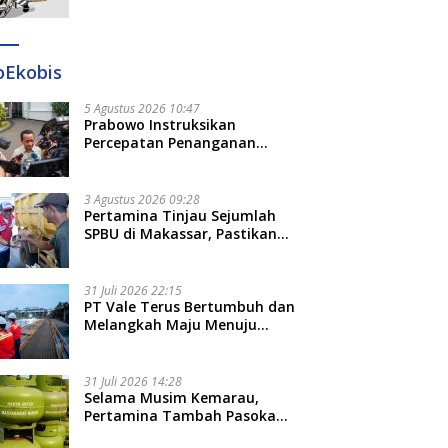
Ditangkap di Makassar dan
Gowa
oEkobis
5 Agustus 2026 10:47
Prabowo Instruksikan
Percepatan Penanganan
Pemadaman Listrik dan Jaga
Stabilitas Harga BBM
3 Agustus 2026 09:28
Pertamina Tinjau Sejumlah
SPBU di Makassar, Pastikan
Distribusi Biosolar Berjalan
Optimal
31 Juli 2026 22:15
PT Vale Terus Bertumbuh dan
Melangkah Maju Menuju
Fondasi yang Lebih Kuat
31 Juli 2026 14:28
Selama Musim Kemarau,
Pertamina Tambah Pasokan
LPG 3 Kg di Empat Daerah