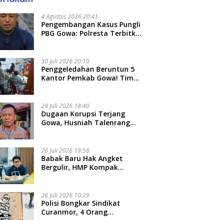
4 Agustus 2026 20:41
Pengembangan Kasus Pungli
PBG Gowa: Polresta Terbitkan
LP Baru, Kantongi Nama
Calon Tersangka Berikutnya
30 Juli 2026 20:10
Penggeledahan Beruntun 5
Kantor Pemkab Gowa! Tim
Tipidkor Polda Sulsel Kejar
Bukti Korupsi Seragam Gratis
Rp16 Miliar
29 Juli 2026 18:40
Dugaan Korupsi Terjang
Gowa, Husniah Talenrang
Diperiksa Polda Terkait
Pengadaan Seragam Rp16 M
26 Juli 2026 19:58
​Babak Baru Hak Angket
Bergulir, HMP Kompak
Diteken 41 Parlemen, HAR:
Kami Proses Sesuai Prosedur!
26 Juli 2026 10:29
Polisi Bongkar Sindikat
Curanmor, 4 Orang