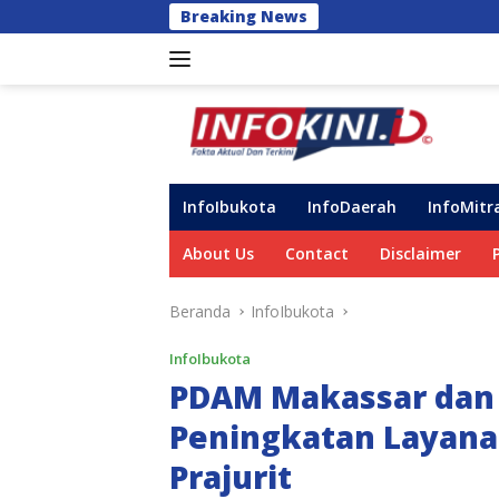
Langsung
Breaking News
Orang Tua Ses
ke
konten
InfoIbukota
InfoDaerah
InfoMitr
About Us
Contact
Disclaimer
Beranda
InfoIbukota
InfoIbukota
PDAM Makassar dan
Peningkatan Layana
Prajurit