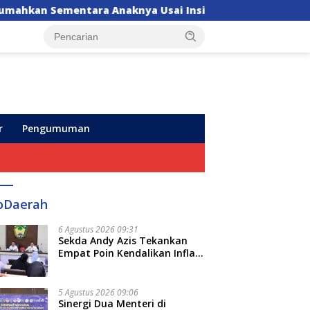
knya Usai Insiden Gigit Teman
Suwardi Thahir dan
r
Pengumuman
oDaerah
6 Agustus 2026 09:31
Sekda Andy Azis Tekankan
Empat Poin Kendalikan Inflasi
di Gowa, Apa Saja?
5 Agustus 2026 09:06
Sinergi Dua Menteri di