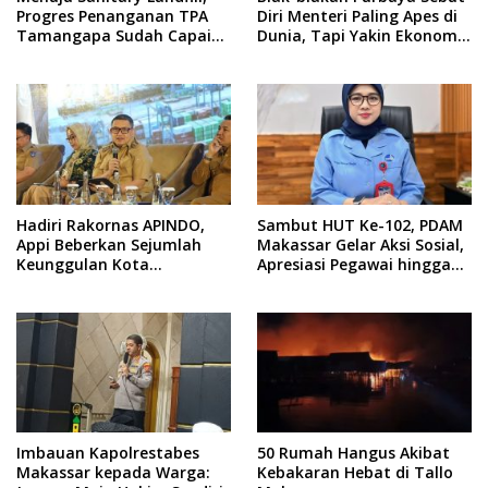
Progres Penanganan TPA
Diri Menteri Paling Apes di
Tamangapa Sudah Capai
Dunia, Tapi Yakin Ekonomi
93 Persen
RI Mampu Tembus 6 Persen
Hadiri Rakornas APINDO,
Sambut HUT Ke-102, PDAM
Appi Beberkan Sejumlah
Makassar Gelar Aksi Sosial,
Keunggulan Kota
Apresiasi Pegawai hingga
Makassar, Apa Saja?
Promo Sambungan Baru
Imbauan Kapolrestabes
50 Rumah Hangus Akibat
Makassar kepada Warga:
Kebakaran Hebat di Tallo