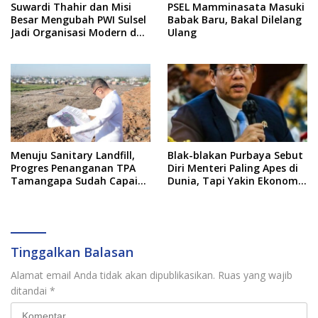
Suwardi Thahir dan Misi
PSEL Mamminasata Masuki
Besar Mengubah PWI Sulsel
Babak Baru, Bakal Dilelang
Jadi Organisasi Modern dan
Ulang
Inklusif
Menuju Sanitary Landfill,
Blak-blakan Purbaya Sebut
Progres Penanganan TPA
Diri Menteri Paling Apes di
Tamangapa Sudah Capai
Dunia, Tapi Yakin Ekonomi
93 Persen
RI Mampu Tembus 6 Persen
Tinggalkan Balasan
Alamat email Anda tidak akan dipublikasikan.
Ruas yang wajib
ditandai
*