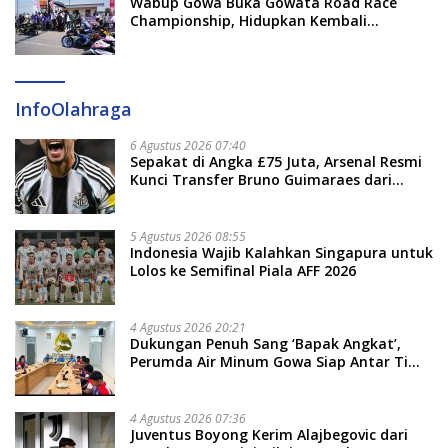
Wabup Gowa Buka Gowata Road Race
Championship, Hidupkan Kembali
Semangat Otomotif Setelah 20 Tahun
Vakum
InfoOlahraga
6 Agustus 2026 07:40
Sepakat di Angka £75 Juta, Arsenal Resmi
Kunci Transfer Bruno Guimaraes dari
Newcastle
5 Agustus 2026 08:55
Indonesia Wajib Kalahkan Singapura untuk
Lolos ke Semifinal Piala AFF 2026
4 Agustus 2026 20:21
Dukungan Penuh Sang ‘Bapak Angkat’,
Perumda Air Minum Gowa Siap Antar Tim
Dayung Raih Prestasi Puncak
4 Agustus 2026 07:36
Juventus Boyong Kerim Alajbegovic dari