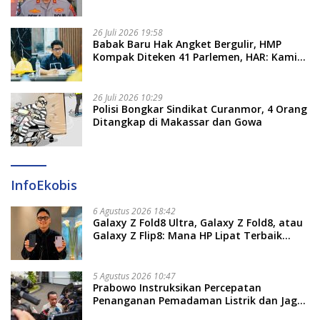
Pengadaan Seragam Rp16 M
26 Juli 2026 19:58
​Babak Baru Hak Angket Bergulir, HMP
Kompak Diteken 41 Parlemen, HAR: Kami
Proses Sesuai Prosedur!
26 Juli 2026 10:29
Polisi Bongkar Sindikat Curanmor, 4 Orang
Ditangkap di Makassar dan Gowa
InfoEkobis
6 Agustus 2026 18:42
Galaxy Z Fold8 Ultra, Galaxy Z Fold8, atau
Galaxy Z Flip8: Mana HP Lipat Terbaik
Untukmu di 2026?
5 Agustus 2026 10:47
Prabowo Instruksikan Percepatan
Penanganan Pemadaman Listrik dan Jaga
Stabilitas Harga BBM