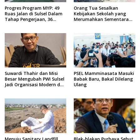
Progres Program MYP: 49
Orang Tua Sesalkan
Ruas Jalan di Sulsel Dalam
Kebijakan Sekolah yang
Tahap Pengerjaan, 36
Merumahkan Sementara
Masih Perencanaan
Anaknya Usai Insiden Gigit
Teman
Suwardi Thahir dan Misi
PSEL Mamminasata Masuki
Besar Mengubah PWI Sulsel
Babak Baru, Bakal Dilelang
Jadi Organisasi Modern dan
Ulang
Inklusif
Menuju Sanitary Landfill,
Blak-blakan Purbaya Sebut