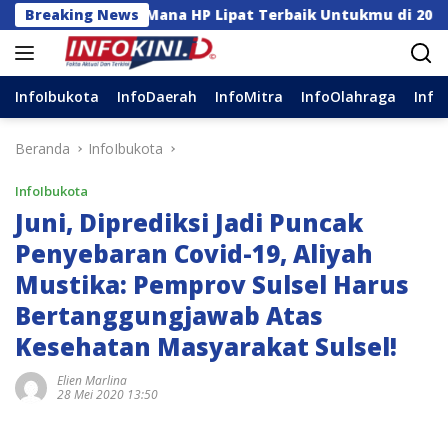
Langsung
 Z Flip8: Mana HP Lipat Terbaik Untukmu di 2026?
Breaking News
Ap
ke
konten
InfoIbukota
InfoDaerah
InfoMitra
InfoOlahraga
Info
Beranda
InfoIbukota
InfoIbukota
Juni, Diprediksi Jadi Puncak
Penyebaran Covid-19, Aliyah
Mustika: Pemprov Sulsel Harus
Bertanggungjawab Atas
Kesehatan Masyarakat Sulsel!
Elien Marlina
28 Mei 2020 13:50