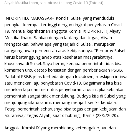
Aliyah Mustika Ilham, saat bicara tentang Covid-19.(Foto:ist)
INFOKINI.ID, MAKASSAR– Kondisi Sulsel yang menduduki
peringkat keempat tertinggi dengan tingkat penyebaran Covid-
19, menuai keprihatinan anggota Komisi IX DPR RI , Hj Aliyay
Mustika Ilham. Bahkan dengan lantang dan tegas, Aliyah
mengatakan, bahwa apa yang terjadi di Sulsel, merupakan
tanggungjawab pemerintah atas kebijakannya. “Pemprov Sulsel
harus bertanggungjawab atas kesehatan masyarakatnya,
khususnya di Sulsel. Saya heran, kenapa pemerintah tidak bisa
komitmen untuk tetap konsisten dengan pemberlakuan PSBB.
Padahal PSBB jelas berbeda dengan lockdown, meskipun intinya
satu menekan laju penyebaran Covid-19. Bagaimana kita bisa
menekan laju dan memutus penyebaran virus ini, jika kebijakan
pemerintah sangat tidak mendukung. Budaya kita di Sulsel yang
menjunjung silaturrahmi, memang menjadi sedikit kendala.
Tetapi pemerintah seharusnya bisa tegas dengan kebijakan dan
aturannya,” tegas Aliyah, saat dihubungi, Kamis (28/5/2020).
Anggota Komisi IX yang membidangi ketenagakerjaan dan