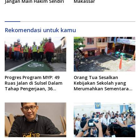
Jangan Main Hakim Sendiri
Makassar
Rekomendasi untuk kamu
Progres Program MYP: 49
Orang Tua Sesalkan
Ruas Jalan di Sulsel Dalam
Kebijakan Sekolah yang
Tahap Pengerjaan, 36
Merumahkan Sementara
Masih Perencanaan
Anaknya Usai Insiden Gigit
Teman