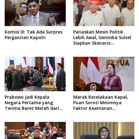
Komisi III: Tak Ada Surpres
Panaskan Mesin Politik
Pergantian Kapolri
Lebih Awal, Gerindra Sulsel
Siapkan Skenario
Kemenangan Total Menuju
Pemilu 2029
Prabowo Jadi Kepala
Marak Kecelakaan Kapal,
Negara Pertama yang
Puan Soroti Minimnya
Terima Baret Merah dari
Faktor Keamanan
Pasukan Khusus Thailand
Transportasi Laut