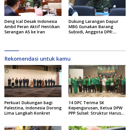
Deng Ical Desak Indonesia
Dukung Larangan Dapur
Ambil Peran Aktif Hentikan
MBG Gunakan Barang
Serangan AS ke Iran
Subsidi, Anggota DPR:
Kualitas Layanan Harus
Tetap Dijaga
Rekomendasi untuk kamu
Perkuat Dukungan bagi
14 DPC Terima SK
Palestina, Indonesia Dorong
Kepengurusan, Ketua DPW
Lima Langkah Konkret
PPP Sulsel: Struktur Harus
Benar-benar Kuat