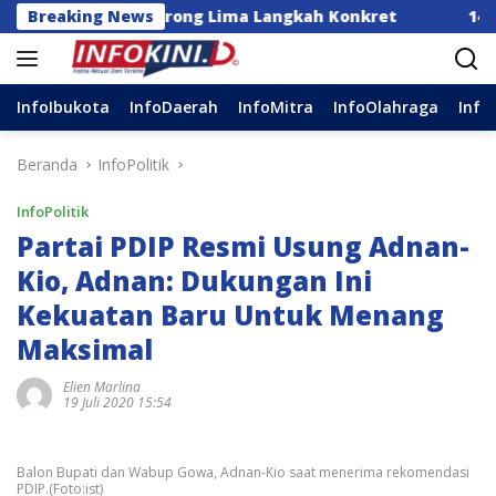
Langsung
nesia Dorong Lima Langkah Konkret
Breaking News
14 DPC Terima 
ke
konten
InfoIbukota
InfoDaerah
InfoMitra
InfoOlahraga
Info
Beranda
InfoPolitik
InfoPolitik
Partai PDIP Resmi Usung Adnan-
Kio, Adnan: Dukungan Ini
Kekuatan Baru Untuk Menang
Maksimal
Elien Marlina
19 Juli 2020 15:54
Balon Bupati dan Wabup Gowa, Adnan-Kio saat menerima rekomendasi
PDIP.(Foto:ist)