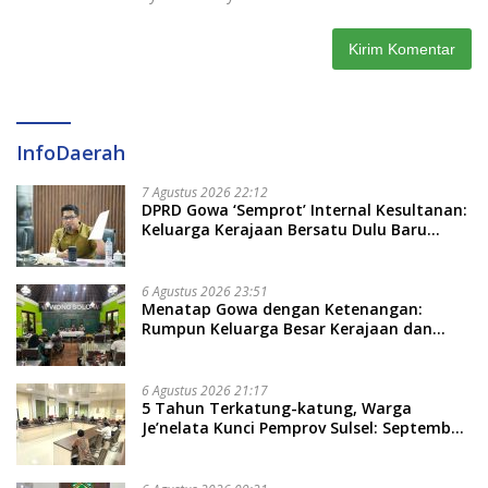
InfoDaerah
7 Agustus 2026 22:12
DPRD Gowa ‘Semprot’ Internal Kesultanan:
Keluarga Kerajaan Bersatu Dulu Baru
Rancang Perda Baru!
6 Agustus 2026 23:51
Menatap Gowa dengan Ketenangan:
Rumpun Keluarga Besar Kerajaan dan
Bate Salapang Respon Klaim Sepihak,
Tekankan Jalur Musyawarah, Ingatkan
Soal Adat dan Adab
6 Agustus 2026 21:17
5 Tahun Terkatung-katung, Warga
Je’nelata Kunci Pemprov Sulsel: September
2026 Penlok Rampung!