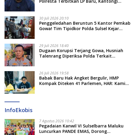
Polresta Terbitkan LP Baru, Kantongi
Nama Calon Tersangka Berikutnya
30 Juli 2026 20:10
Penggeledahan Beruntun 5 Kantor Pemkab
Gowa! Tim Tipidkor Polda Sulsel Kejar
Bukti Korupsi Seragam Gratis Rp16 Miliar
29 Juli 2026 18:40
Dugaan Korupsi Terjang Gowa, Husniah
Talenrang Diperiksa Polda Terkait
Pengadaan Seragam Rp16 M
26 Juli 2026 19:58
​Babak Baru Hak Angket Bergulir, HMP
Kompak Diteken 41 Parlemen, HAR: Kami
Proses Sesuai Prosedur!
InfoEkobis
7 Agustus 2026 10:42
Pegadaian Kanwil VI Sulselbarra Maluku
Luncurkan PANDE EMAS, Dorong