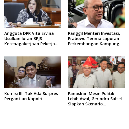
Anggota DPR Vita Ervina
Panggil Menteri Investasi,
Usulkan Iuran BPJS
Prabowo Terima Laporan
Ketenagakerjaan Pekerja
Perkembangan Kampung
Informal Ditanggung
Haji dan Kinerja BUMN
Negara
Komisi III: Tak Ada Surpres
Panaskan Mesin Politik
Pergantian Kapolri
Lebih Awal, Gerindra Sulsel
Siapkan Skenario
Kemenangan Total Menuju
Pemilu 2029