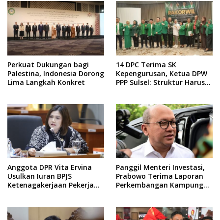
Perkuat Dukungan bagi
14 DPC Terima SK
Palestina, Indonesia Dorong
Kepengurusan, Ketua DPW
Lima Langkah Konkret
PPP Sulsel: Struktur Harus
Benar-benar Kuat
Anggota DPR Vita Ervina
Panggil Menteri Investasi,
Usulkan Iuran BPJS
Prabowo Terima Laporan
Ketenagakerjaan Pekerja
Perkembangan Kampung
Informal Ditanggung
Haji dan Kinerja BUMN
Negara