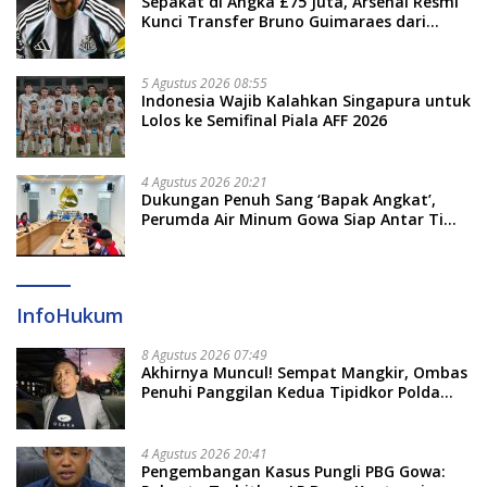
Sepakat di Angka £75 Juta, Arsenal Resmi
Kunci Transfer Bruno Guimaraes dari
Newcastle
5 Agustus 2026 08:55
Indonesia Wajib Kalahkan Singapura untuk
Lolos ke Semifinal Piala AFF 2026
4 Agustus 2026 20:21
Dukungan Penuh Sang ‘Bapak Angkat’,
Perumda Air Minum Gowa Siap Antar Tim
Dayung Raih Prestasi Puncak
InfoHukum
8 Agustus 2026 07:49
Akhirnya Muncul! Sempat Mangkir, Ombas
Penuhi Panggilan Kedua Tipidkor Polda
Sulsel, Dicecar 50 Pertanyaan
4 Agustus 2026 20:41
Pengembangan Kasus Pungli PBG Gowa: