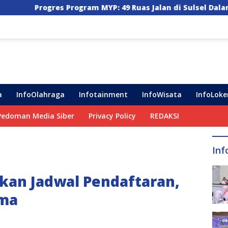
am MYP: 49 Ruas Jalan di Sulsel Dalam Tahap Pengerjaan, 
a
InfoOlahraga
Infotainment
InfoWisata
InfoLoke
Pedoman Media Siber
Privacy Policy
REDAKSI
Inf
kan Jadwal Pendaftaran,
ama