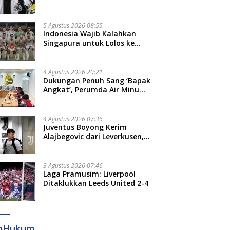
Bruno Guimaraes dari
Newcastle
5 Agustus 2026 08:55
Indonesia Wajib Kalahkan
Singapura untuk Lolos ke
Semifinal Piala AFF 2026
4 Agustus 2026 20:21
Dukungan Penuh Sang ‘Bapak
Angkat’, Perumda Air Minum
Gowa Siap Antar Tim Dayung
Raih Prestasi Puncak
4 Agustus 2026 07:36
Juventus Boyong Kerim
Alajbegovic dari Leverkusen,
Segini Nilai Kontraknya
3 Agustus 2026 07:46
Laga Pramusim: Liverpool
Ditaklukkan Leeds United 2-4
foHukum