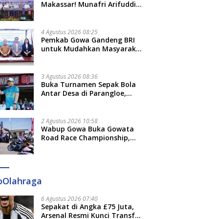
Makassar! Munafri Arifuddin
Siap Sulap Kelurahan Jadi
Pusat Pertumbuhan Ekonomi
Baru
4 Agustus 2026 08:25
Pemkab Gowa Gandeng BRI
untuk Mudahkan Masyarakat
Bayar Pajak, Targetkan PAD
Rp307 Miliar
3 Agustus 2026 08:36
Buka Turnamen Sepak Bola
Antar Desa di Parangloe,
Wabup Gowa: Jaga
Persaudaraan dan Sportivitas
2 Agustus 2026 10:58
Wabup Gowa Buka Gowata
Road Race Championship,
Hidupkan Kembali Semangat
Otomotif Setelah 20 Tahun
Vakum
oOlahraga
6 Agustus 2026 07:40
Sepakat di Angka £75 Juta,
Arsenal Resmi Kunci Transfer