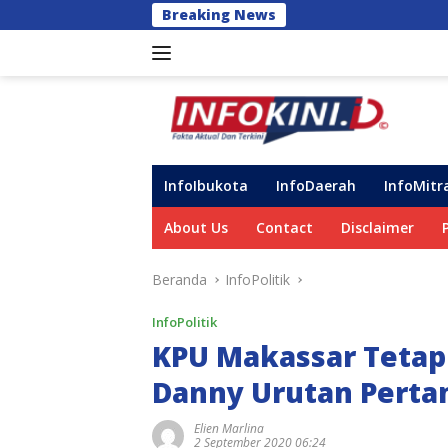
Langsung
Breaking News
Progres Progr
ke
konten
InfoIbukota
InfoDaerah
InfoMitr
About Us
Contact
Disclaimer
Beranda
InfoPolitik
InfoPolitik
KPU Makassar Tetap
Danny Urutan Pert
Elien Marlina
2 September 2020 06:24