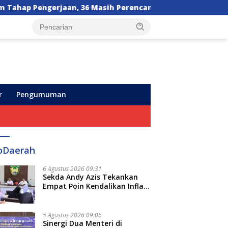
36 Masih Perencanaan
Orang Tua Sesalkan Kebijaka
r
Pengumuman
oDaerah
6 Agustus 2026 09:31
Sekda Andy Azis Tekankan
Empat Poin Kendalikan Inflasi
di Gowa, Apa Saja?
5 Agustus 2026 09:06
Sinergi Dua Menteri di