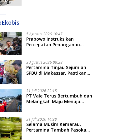
Ditangkap di Makassar dan
Gowa
oEkobis
5 Agustus 2026 10:47
Prabowo Instruksikan
Percepatan Penanganan
Pemadaman Listrik dan Jaga
Stabilitas Harga BBM
3 Agustus 2026 09:28
Pertamina Tinjau Sejumlah
SPBU di Makassar, Pastikan
Distribusi Biosolar Berjalan
Optimal
31 Juli 2026 22:15
PT Vale Terus Bertumbuh dan
Melangkah Maju Menuju
Fondasi yang Lebih Kuat
31 Juli 2026 14:28
Selama Musim Kemarau,
Pertamina Tambah Pasokan
LPG 3 Kg di Empat Daerah