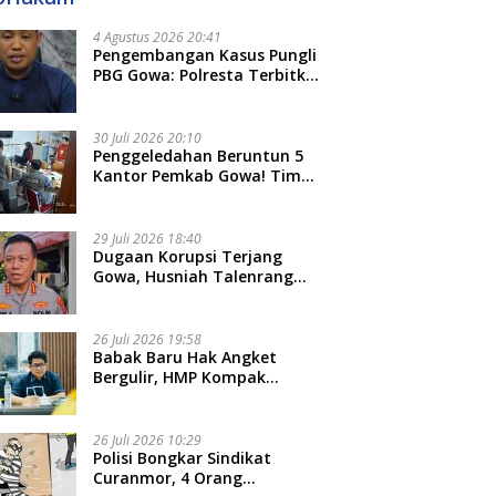
4 Agustus 2026 20:41
Pengembangan Kasus Pungli
PBG Gowa: Polresta Terbitkan
LP Baru, Kantongi Nama
Calon Tersangka Berikutnya
30 Juli 2026 20:10
Penggeledahan Beruntun 5
Kantor Pemkab Gowa! Tim
Tipidkor Polda Sulsel Kejar
Bukti Korupsi Seragam Gratis
Rp16 Miliar
29 Juli 2026 18:40
Dugaan Korupsi Terjang
Gowa, Husniah Talenrang
Diperiksa Polda Terkait
Pengadaan Seragam Rp16 M
26 Juli 2026 19:58
​Babak Baru Hak Angket
Bergulir, HMP Kompak
Diteken 41 Parlemen, HAR:
Kami Proses Sesuai Prosedur!
26 Juli 2026 10:29
Polisi Bongkar Sindikat
Curanmor, 4 Orang