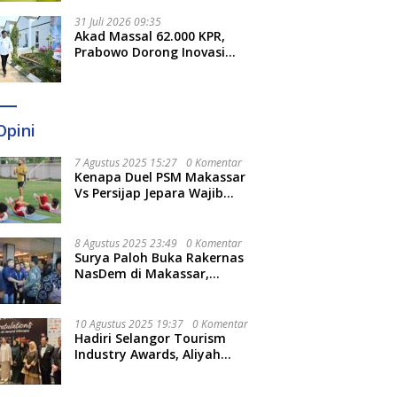
Sulsel
31 Juli 2026 09:35
Akad Massal 62.000 KPR,
Prabowo Dorong Inovasi
untuk Percepat Pemenuhan
Rumah Rakyat
Opini
7 Agustus 2025 15:27
0 Komentar
Kenapa Duel PSM Makassar
Vs Persijap Jepara Wajib
Ditonton? Ini 3 Hal
Menariknya
8 Agustus 2025 23:49
0 Komentar
Surya Paloh Buka Rakernas
NasDem di Makassar,
Munafri Sebut Momentum
Kuatkan Pendidikan Politik
10 Agustus 2025 19:37
0 Komentar
Hadiri Selangor Tourism
Industry Awards, Aliyah
Berharap Semakin
Optimalkan Pariwisata