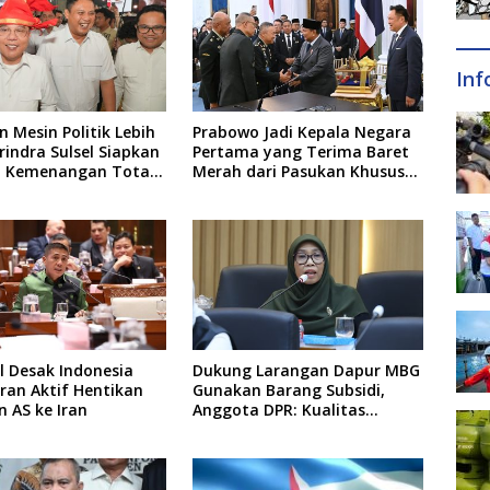
Inf
 Mesin Politik Lebih
Prabowo Jadi Kepala Negara
rindra Sulsel Siapkan
Pertama yang Terima Baret
o Kemenangan Total
Merah dari Pasukan Khusus
Pemilu 2029
Thailand
l Desak Indonesia
Dukung Larangan Dapur MBG
ran Aktif Hentikan
Gunakan Barang Subsidi,
 AS ke Iran
Anggota DPR: Kualitas
Layanan Harus Tetap Dijaga