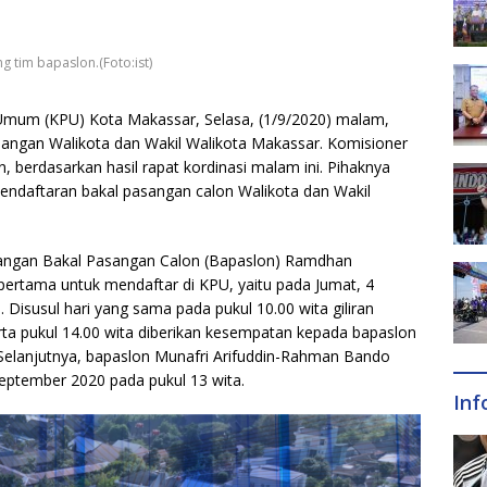
g tim bapaslon.(Foto:ist)
mum (KPU) Kota Makassar, Selasa, (1/9/2020) malam,
ngan Walikota dan Wakil Walikota Makassar. Komisioner
erdasarkan hasil rapat kordinasi malam ini. Pihaknya
endaftaran bakal pasangan calon Walikota dan Wakil
sangan Bakal Pasangan Calon (Bapaslon) Ramdhan
tama untuk mendaftar di KPU, yaitu pada Jumat, 4
 Disusul hari yang sama pada pukul 10.00 wita giliran
ta pukul 14.00 wita diberikan kesempatan kepada bapaslon
 Selanjutnya, bapaslon Munafri Arifuddin-Rahman Bando
ptember 2020 pada pukul 13 wita.
Inf