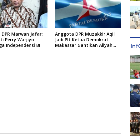
 DPR Marwan Jafar:
Anggota DPR Muzakkir Aqil
i Perry Warjiyo
Jadi Plt Ketua Demokrat
ga Independensi BI
Makassar Gantikan Aliyah
Inf
Mustika Ilham