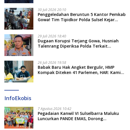
30 Juli 2026 20:10
Penggeledahan Beruntun 5 Kantor Pemkab
Gowa! Tim Tipidkor Polda Sulsel Kejar
Bukti Korupsi Seragam Gratis Rp16 Miliar
29 Juli 2026 18:40
Dugaan Korupsi Terjang Gowa, Husniah
Talenrang Diperiksa Polda Terkait
Pengadaan Seragam Rp16 M
26 Juli 2026 19:58
​Babak Baru Hak Angket Bergulir, HMP
Kompak Diteken 41 Parlemen, HAR: Kami
Proses Sesuai Prosedur!
InfoEkobis
7 Agustus 2026 10:42
Pegadaian Kanwil VI Sulselbarra Maluku
Luncurkan PANDE EMAS, Dorong
Kemandirian Ekonomi Masyarakat