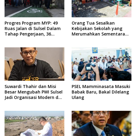
Progres Program MYP: 49
Orang Tua Sesalkan
Ruas Jalan di Sulsel Dalam
Kebijakan Sekolah yang
Tahap Pengerjaan, 36
Merumahkan Sementara
Masih Perencanaan
Anaknya Usai Insiden Gigit
Teman
Suwardi Thahir dan Misi
PSEL Mamminasata Masuki
Besar Mengubah PWI Sulsel
Babak Baru, Bakal Dilelang
Jadi Organisasi Modern dan
Ulang
Inklusif