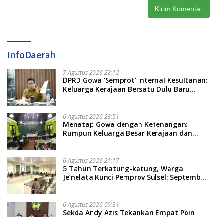
InfoDaerah
7 Agustus 2026 22:12
DPRD Gowa ‘Semprot’ Internal Kesultanan:
Keluarga Kerajaan Bersatu Dulu Baru
Rancang Perda Baru!
6 Agustus 2026 23:51
Menatap Gowa dengan Ketenangan:
Rumpun Keluarga Besar Kerajaan dan
Bate Salapang Respon Klaim Sepihak,
Tekankan Jalur Musyawarah, Ingatkan
Soal Adat dan Adab
6 Agustus 2026 21:17
5 Tahun Terkatung-katung, Warga
Je’nelata Kunci Pemprov Sulsel: September
2026 Penlok Rampung!
6 Agustus 2026 09:31
Sekda Andy Azis Tekankan Empat Poin