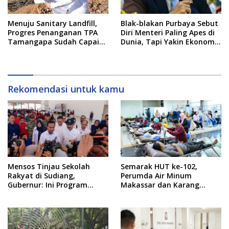
Menuju Sanitary Landfill,
Blak-blakan Purbaya Sebut
Progres Penanganan TPA
Diri Menteri Paling Apes di
Tamangapa Sudah Capai
Dunia, Tapi Yakin Ekonomi
93 Persen
RI Mampu Tembus 6 Persen
Rekomendasi untuk kamu
Mensos Tinjau Sekolah
Semarak HUT ke-102,
Rakyat di Sudiang,
Perumda Air Minum
Gubernur: Ini Program
Makassar dan Karang
Istimewa
Taruna Gelar Donor Darah