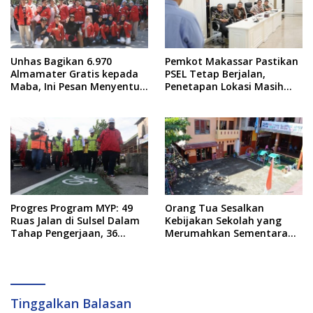
Unhas Bagikan 6.970
Pemkot Makassar Pastikan
Almamater Gratis kepada
PSEL Tetap Berjalan,
Maba, Ini Pesan Menyentuh
Penetapan Lokasi Masih
dari Rektor
Dibahas
Progres Program MYP: 49
Orang Tua Sesalkan
Ruas Jalan di Sulsel Dalam
Kebijakan Sekolah yang
Tahap Pengerjaan, 36
Merumahkan Sementara
Masih Perencanaan
Anaknya Usai Insiden Gigit
Teman
Tinggalkan Balasan