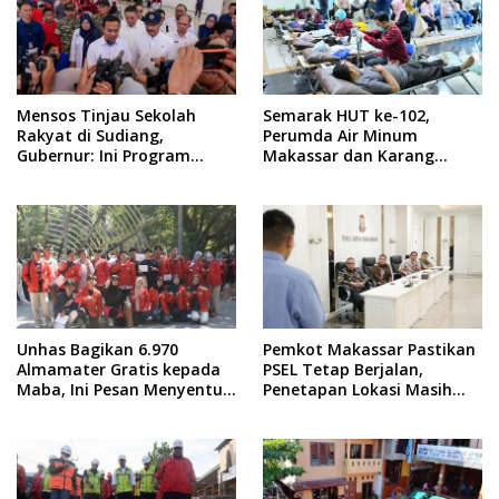
Mensos Tinjau Sekolah
Semarak HUT ke-102,
Rakyat di Sudiang,
Perumda Air Minum
Gubernur: Ini Program
Makassar dan Karang
Istimewa
Taruna Gelar Donor Darah
Unhas Bagikan 6.970
Pemkot Makassar Pastikan
Almamater Gratis kepada
PSEL Tetap Berjalan,
Maba, Ini Pesan Menyentuh
Penetapan Lokasi Masih
dari Rektor
Dibahas