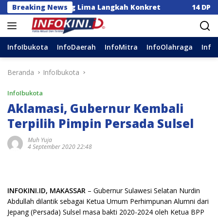
Langsung
ia Dorong Lima Langkah Konkret
Breaking News
14 DPC Terima SK 
ke
konten
InfoIbukota
InfoDaerah
InfoMitra
InfoOlahraga
Info
Beranda
InfoIbukota
InfoIbukota
Aklamasi, Gubernur Kembali
Terpilih Pimpin Persada Sulsel
Muh Yuja
4 September 2020 22:48
INFOKINI.ID, MAKASSAR
– Gubernur Sulawesi Selatan Nurdin
Abdullah dilantik sebagai Ketua Umum Perhimpunan Alumni dari
Jepang (Persada) Sulsel masa bakti 2020-2024 oleh Ketua BPP