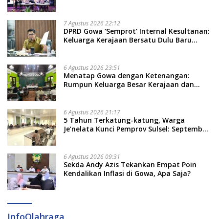
Kerugian Daerah
7 Agustus 2026 22:12
DPRD Gowa ‘Semprot’ Internal Kesultanan:
Keluarga Kerajaan Bersatu Dulu Baru
Rancang Perda Baru!
6 Agustus 2026 23:51
Menatap Gowa dengan Ketenangan:
Rumpun Keluarga Besar Kerajaan dan
Bate Salapang Respon Klaim Sepihak,
Tekankan Jalur Musyawarah, Ingatkan
Soal Adat dan Adab
6 Agustus 2026 21:17
5 Tahun Terkatung-katung, Warga
Je’nelata Kunci Pemprov Sulsel: September
2026 Penlok Rampung!
6 Agustus 2026 09:31
Sekda Andy Azis Tekankan Empat Poin
Kendalikan Inflasi di Gowa, Apa Saja?
InfoOlahraga