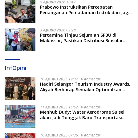
5 Agustus 2026 10:47
Prabowo Instruksikan Percepatan
Penanganan Pemadaman Listrik dan Jaga
Stabilitas Harga BBM
3 Agustus 2026 09:28
Pertamina Tinjau Sejumlah SPBU di
Makassar, Pastikan Distribusi Biosolar
Berjalan Optimal
InfOpini
10 Agustus 2025 19:37
0 Komentar
Hadiri Selangor Tourism Industry Awards,
Aliyah Berharap Semakin Optimalkan
Pariwisata
11 Agustus 2025 15:52
0 Komentar
Menhub Dudy: Water Aerodrome Sulsel
akan Jadi Tonggak Baru Transportasi
Nasional
16 Agustus 2025 07:36
0 Komentar