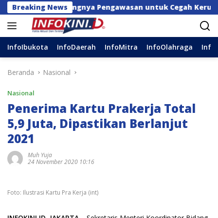
Langsung
al Pentingnya Pengawasan untuk Cegah Kerugian Daerah
Breaking News
ke
konten
InfoIbukota
InfoDaerah
InfoMitra
InfoOlahraga
Info
Beranda
Nasional
Nasional
Penerima Kartu Prakerja Total
5,9 Juta, Dipastikan Berlanjut
2021
Muh Yuja
24 November 2020 10:16
Foto: Ilustrasi Kartu Pra Kerja (int)
INFOKINI.ID, JAKARTA
– Sekretaris Menteri Koordinator Bidang