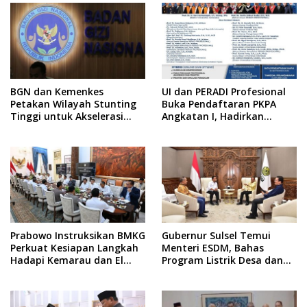
BGN dan Kemenkes
UI dan PERADI Profesional
Petakan Wilayah Stunting
Buka Pendaftaran PKPA
Tinggi untuk Akselerasi
Angkatan I, Hadirkan
Dapur MBG
Pengajar dari MA,
Kejaksaan hingga KPK
Prabowo Instruksikan BMKG
Gubernur Sulsel Temui
Perkuat Kesiapan Langkah
Menteri ESDM, Bahas
Hadapi Kemarau dan El
Program Listrik Desa dan
Nino
Kebutuhan BBM Kepulauan