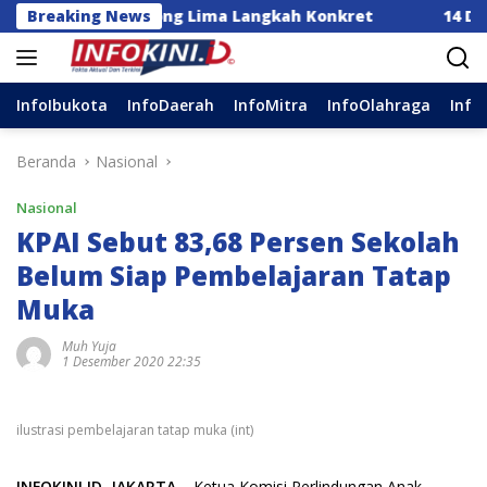
Langsung
esia Dorong Lima Langkah Konkret
Breaking News
14 DPC Terima S
ke
konten
InfoIbukota
InfoDaerah
InfoMitra
InfoOlahraga
Info
Beranda
Nasional
Nasional
KPAI Sebut 83,68 Persen Sekolah
Belum Siap Pembelajaran Tatap
Muka
Muh Yuja
1 Desember 2020 22:35
ilustrasi pembelajaran tatap muka (int)
INFOKINI.ID, JAKARTA
– Ketua Komisi Perlindungan Anak