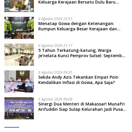
Keluarga Kerajaan Bersatu Dulu Baru
Rancang Perda Baru!
6 Agustus 2026 23:51
Menatap Gowa dengan Ketenangan:
Rumpun Keluarga Besar Kerajaan dan
Bate Salapang Respon Klaim Sepihak,
Tekankan Jalur Musyawarah, Ingatkan
Soal Adat dan Adab
6 Agustus 2026 21:17
5 Tahun Terkatung-katung, Warga
Je’nelata Kunci Pemprov Sulsel: September
2026 Penlok Rampung!
6 Agustus 2026 09:31
Sekda Andy Azis Tekankan Empat Poin
Kendalikan Inflasi di Gowa, Apa Saja?
5 Agustus 2026 09:06
Sinergi Dua Menteri di Makassar! Munafri
Arifuddin Siap Sulap Kelurahan Jadi Pusat
Pertumbuhan Ekonomi Baru