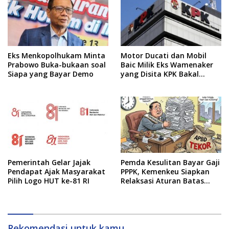
Eks Menkopolhukam Minta
Motor Ducati dan Mobil
Prabowo Buka-bukaan soal
Baic Milik Eks Wamenaker
Siapa yang Bayar Demo
yang Disita KPK Bakal
Dilelang
Pemerintah Gelar Jajak
Pemda Kesulitan Bayar Gaji
Pendapat Ajak Masyarakat
PPPK, Kemenkeu Siapkan
Pilih Logo HUT ke-81 RI
Relaksasi Aturan Batas
Belanja Pegawai
Rekomendasi untuk kamu