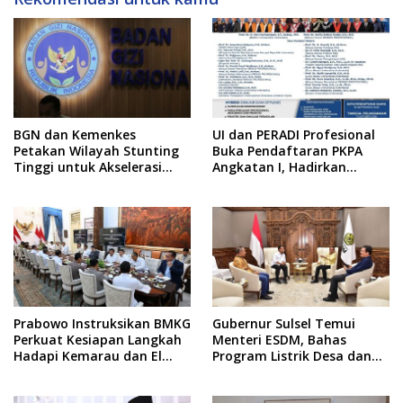
BGN dan Kemenkes
UI dan PERADI Profesional
Petakan Wilayah Stunting
Buka Pendaftaran PKPA
Tinggi untuk Akselerasi
Angkatan I, Hadirkan
Dapur MBG
Pengajar dari MA,
Kejaksaan hingga KPK
Prabowo Instruksikan BMKG
Gubernur Sulsel Temui
Perkuat Kesiapan Langkah
Menteri ESDM, Bahas
Hadapi Kemarau dan El
Program Listrik Desa dan
Nino
Kebutuhan BBM Kepulauan