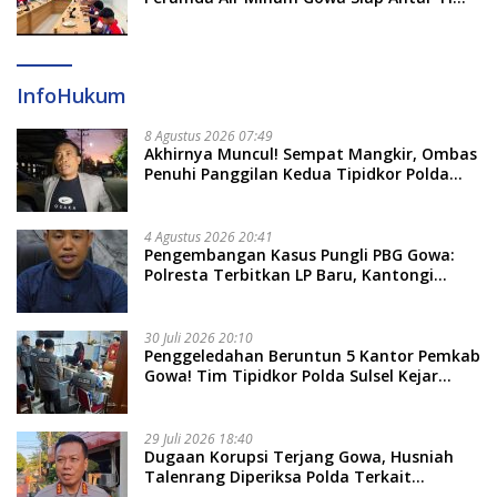
Dayung Raih Prestasi Puncak
InfoHukum
8 Agustus 2026 07:49
Akhirnya Muncul! Sempat Mangkir, Ombas
Penuhi Panggilan Kedua Tipidkor Polda
Sulsel, Dicecar 50 Pertanyaan
4 Agustus 2026 20:41
Pengembangan Kasus Pungli PBG Gowa:
Polresta Terbitkan LP Baru, Kantongi
Nama Calon Tersangka Berikutnya
30 Juli 2026 20:10
Penggeledahan Beruntun 5 Kantor Pemkab
Gowa! Tim Tipidkor Polda Sulsel Kejar
Bukti Korupsi Seragam Gratis Rp16 Miliar
29 Juli 2026 18:40
Dugaan Korupsi Terjang Gowa, Husniah
Talenrang Diperiksa Polda Terkait
Pengadaan Seragam Rp16 M