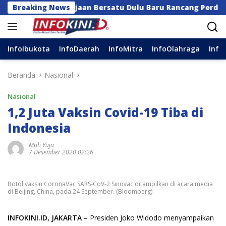
Langsung
ga Kerajaan Bersatu Dulu Baru Rancang Perda Baru!
Breaking News
ke
konten
InfoIbukota
InfoDaerah
InfoMitra
InfoOlahraga
Info
Beranda
Nasional
Nasional
1,2 Juta Vaksin Covid-19 Tiba di
Indonesia
Muh Yuja
7 Desember 2020 02:26
Botol vaksin CoronaVac SARS-CoV-2 Sinovac ditampilkan di acara media
di Beijing, China, pada 24 September. (Bloomberg)
INFOKINI.ID, JAKARTA
– Presiden Joko Widodo menyampaikan