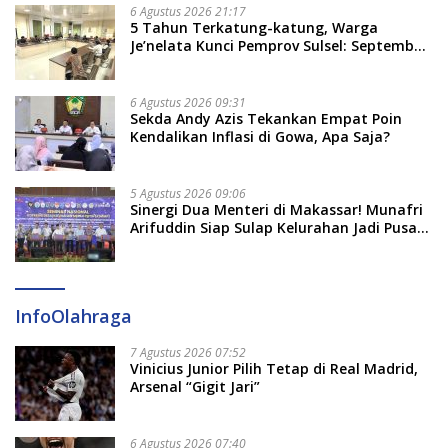
Soal Adat dan Adab
6 Agustus 2026 21:17
5 Tahun Terkatung-katung, Warga
Je’nelata Kunci Pemprov Sulsel: September
2026 Penlok Rampung!
6 Agustus 2026 09:31
Sekda Andy Azis Tekankan Empat Poin
Kendalikan Inflasi di Gowa, Apa Saja?
5 Agustus 2026 09:06
Sinergi Dua Menteri di Makassar! Munafri
Arifuddin Siap Sulap Kelurahan Jadi Pusat
Pertumbuhan Ekonomi Baru
InfoOlahraga
7 Agustus 2026 07:52
Vinicius Junior Pilih Tetap di Real Madrid,
Arsenal “Gigit Jari”
6 Agustus 2026 07:40