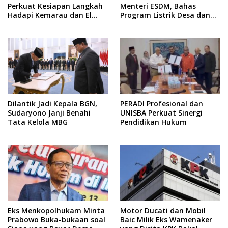
Perkuat Kesiapan Langkah
Menteri ESDM, Bahas
Hadapi Kemarau dan El
Program Listrik Desa dan
Nino
Kebutuhan BBM Kepulauan
Dilantik Jadi Kepala BGN,
PERADI Profesional dan
Sudaryono Janji Benahi
UNISBA Perkuat Sinergi
Tata Kelola MBG
Pendidikan Hukum
Eks Menkopolhukam Minta
Motor Ducati dan Mobil
Prabowo Buka-bukaan soal
Baic Milik Eks Wamenaker