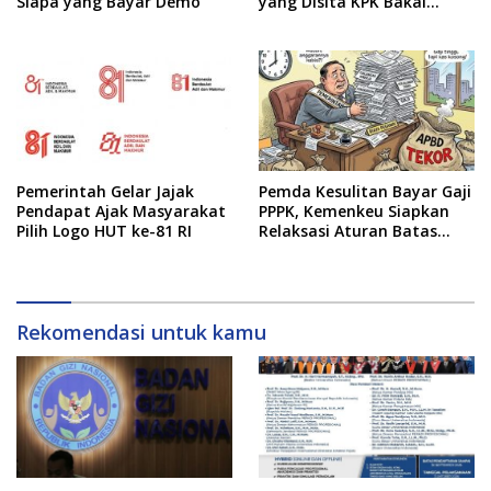
Siapa yang Bayar Demo
yang Disita KPK Bakal
Dilelang
Pemerintah Gelar Jajak
Pemda Kesulitan Bayar Gaji
Pendapat Ajak Masyarakat
PPPK, Kemenkeu Siapkan
Pilih Logo HUT ke-81 RI
Relaksasi Aturan Batas
Belanja Pegawai
Rekomendasi untuk kamu