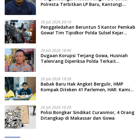
Polresta Terbitkan LP Baru, Kantongi
Nama Calon Tersangka Berikutnya
30 Juli 2026 20:10
Penggeledahan Beruntun 5 Kantor Pemkab
Gowa! Tim Tipidkor Polda Sulsel Kejar
Bukti Korupsi Seragam Gratis Rp16 Miliar
29 Juli 2026 18:40
Dugaan Korupsi Terjang Gowa, Husniah
Talenrang Diperiksa Polda Terkait
Pengadaan Seragam Rp16 M
26 Juli 2026 19:58
​Babak Baru Hak Angket Bergulir, HMP
Kompak Diteken 41 Parlemen, HAR: Kami
Proses Sesuai Prosedur!
26 Juli 2026 10:29
Polisi Bongkar Sindikat Curanmor, 4 Orang
Ditangkap di Makassar dan Gowa