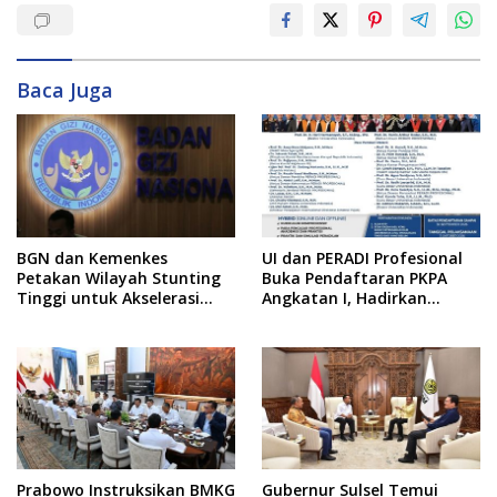
Baca Juga
BGN dan Kemenkes
UI dan PERADI Profesional
Petakan Wilayah Stunting
Buka Pendaftaran PKPA
Tinggi untuk Akselerasi
Angkatan I, Hadirkan
Dapur MBG
Pengajar dari MA,
Kejaksaan hingga KPK
Prabowo Instruksikan BMKG
Gubernur Sulsel Temui