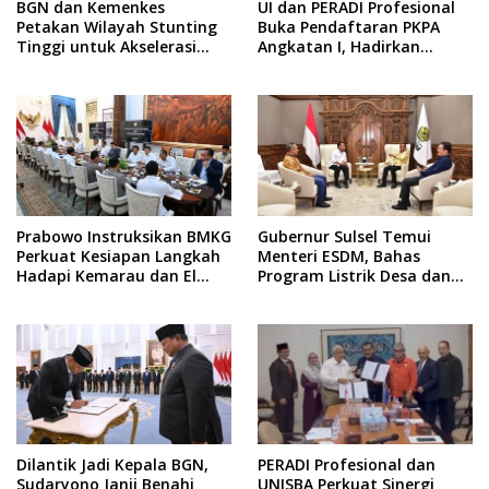
BGN dan Kemenkes
UI dan PERADI Profesional
Petakan Wilayah Stunting
Buka Pendaftaran PKPA
Tinggi untuk Akselerasi
Angkatan I, Hadirkan
Dapur MBG
Pengajar dari MA,
Kejaksaan hingga KPK
Prabowo Instruksikan BMKG
Gubernur Sulsel Temui
Perkuat Kesiapan Langkah
Menteri ESDM, Bahas
Hadapi Kemarau dan El
Program Listrik Desa dan
Nino
Kebutuhan BBM Kepulauan
Dilantik Jadi Kepala BGN,
PERADI Profesional dan
Sudaryono Janji Benahi
UNISBA Perkuat Sinergi