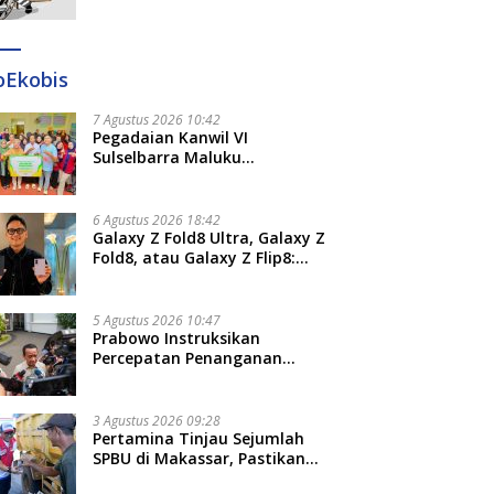
Ditangkap di Makassar dan
Gowa
oEkobis
7 Agustus 2026 10:42
Pegadaian Kanwil VI
Sulselbarra Maluku
Luncurkan PANDE EMAS,
Dorong Kemandirian Ekonomi
Masyarakat
6 Agustus 2026 18:42
Galaxy Z Fold8 Ultra, Galaxy Z
Fold8, atau Galaxy Z Flip8:
Mana HP Lipat Terbaik
Untukmu di 2026?
5 Agustus 2026 10:47
Prabowo Instruksikan
Percepatan Penanganan
Pemadaman Listrik dan Jaga
Stabilitas Harga BBM
3 Agustus 2026 09:28
Pertamina Tinjau Sejumlah
SPBU di Makassar, Pastikan
Distribusi Biosolar Berjalan