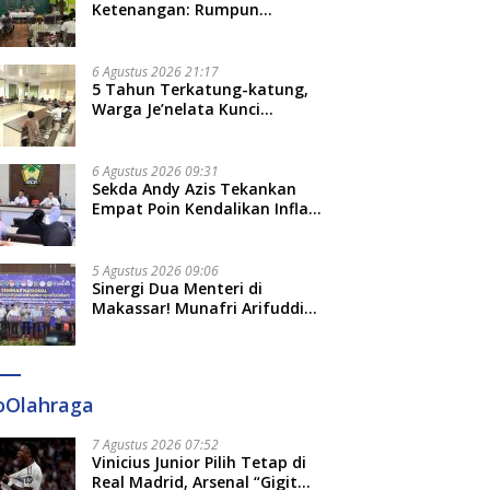
Ketenangan: Rumpun
Keluarga Besar Kerajaan dan
Bate Salapang Respon Klaim
Sepihak, Tekankan Jalur
6 Agustus 2026 21:17
Musyawarah, Ingatkan Soal
5 Tahun Terkatung-katung,
Adat dan Adab
Warga Je’nelata Kunci
Pemprov Sulsel: September
2026 Penlok Rampung!
6 Agustus 2026 09:31
Sekda Andy Azis Tekankan
Empat Poin Kendalikan Inflasi
di Gowa, Apa Saja?
5 Agustus 2026 09:06
Sinergi Dua Menteri di
Makassar! Munafri Arifuddin
Siap Sulap Kelurahan Jadi
Pusat Pertumbuhan Ekonomi
Baru
oOlahraga
7 Agustus 2026 07:52
Vinicius Junior Pilih Tetap di
Real Madrid, Arsenal “Gigit