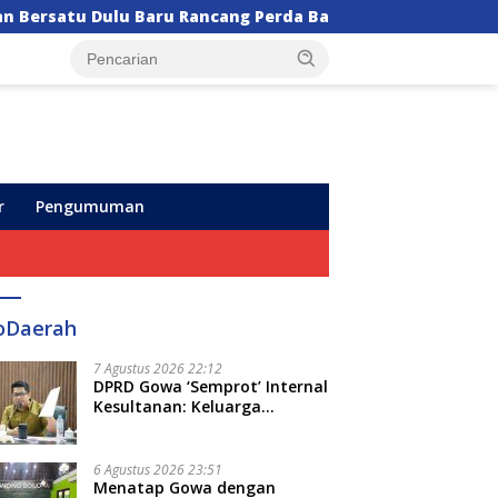
ncang Perda Baru!
Semarak HUT ke-102, Perumda Ai
r
Pengumuman
oDaerah
7 Agustus 2026 22:12
DPRD Gowa ‘Semprot’ Internal
Kesultanan: Keluarga
Kerajaan Bersatu Dulu Baru
Rancang Perda Baru!
6 Agustus 2026 23:51
Menatap Gowa dengan