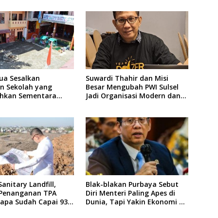
ua Sesalkan
Suwardi Thahir dan Misi
an Sekolah yang
Besar Mengubah PWI Sulsel
hkan Sementara
Jadi Organisasi Modern dan
Usai Insiden Gigit
Inklusif
anitary Landfill,
Blak-blakan Purbaya Sebut
 Penanganan TPA
Diri Menteri Paling Apes di
pa Sudah Capai 93
Dunia, Tapi Yakin Ekonomi RI
Mampu Tembus 6 Persen