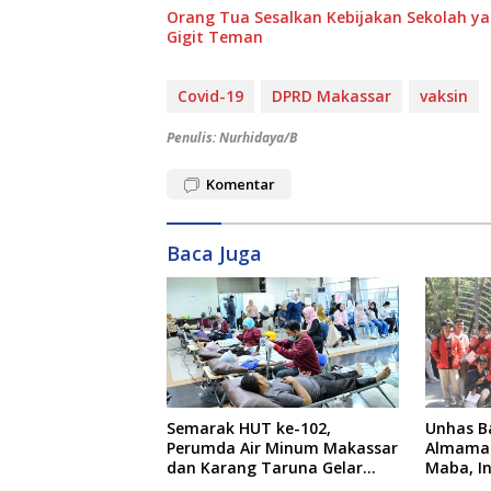
Orang Tua Sesalkan Kebijakan Sekolah y
Gigit Teman
Covid-19
DPRD Makassar
vaksin
Penulis: Nurhidaya/B
Komentar
Baca Juga
Semarak HUT ke-102,
Unhas B
Perumda Air Minum Makassar
Almamat
dan Karang Taruna Gelar
Maba, I
Donor Darah
dari Rek