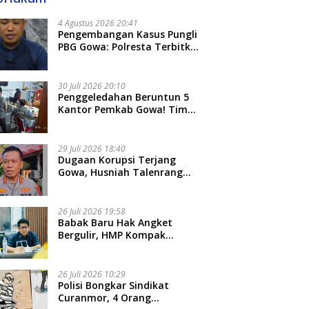
4 Agustus 2026 20:41
Pengembangan Kasus Pungli
PBG Gowa: Polresta Terbitkan
LP Baru, Kantongi Nama
Calon Tersangka Berikutnya
30 Juli 2026 20:10
Penggeledahan Beruntun 5
Kantor Pemkab Gowa! Tim
Tipidkor Polda Sulsel Kejar
Bukti Korupsi Seragam Gratis
Rp16 Miliar
29 Juli 2026 18:40
Dugaan Korupsi Terjang
Gowa, Husniah Talenrang
Diperiksa Polda Terkait
Pengadaan Seragam Rp16 M
26 Juli 2026 19:58
​Babak Baru Hak Angket
Bergulir, HMP Kompak
Diteken 41 Parlemen, HAR:
Kami Proses Sesuai Prosedur!
26 Juli 2026 10:29
Polisi Bongkar Sindikat
Curanmor, 4 Orang