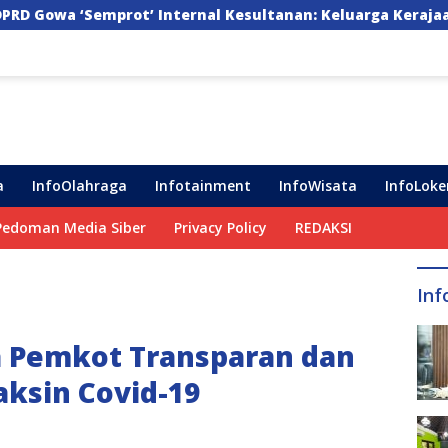
ernal Kesultanan: Keluarga Kerajaan Bersatu Dulu Baru Ra
a
InfoOlahraga
Infotainment
InfoWisata
InfoLoke
Pedoman Media Siber
Privacy Policy
REDAKSI
Inf
 Pemkot Transparan dan
Vaksin Covid-19