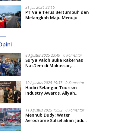
Optimal
31 Juli 2026 22:15
PT Vale Terus Bertumbuh dan
Melangkah Maju Menuju
Fondasi yang Lebih Kuat
Opini
8 Agustus 2025 23:49
0 Komentar
Surya Paloh Buka Rakernas
NasDem di Makassar,
Munafri Sebut Momentum
Kuatkan Pendidikan Politik
10 Agustus 2025 19:37
0 Komentar
Hadiri Selangor Tourism
Industry Awards, Aliyah
Berharap Semakin
Optimalkan Pariwisata
11 Agustus 2025 15:52
0 Komentar
Menhub Dudy: Water
Aerodrome Sulsel akan Jadi
Tonggak Baru Transportasi
Nasional