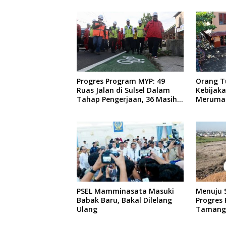
Progres Program MYP: 49
Orang T
Ruas Jalan di Sulsel Dalam
Kebijak
Tahap Pengerjaan, 36 Masih
Meruma
Perencanaan
Anaknya 
Teman
PSEL Mamminasata Masuki
Menuju S
Babak Baru, Bakal Dilelang
Progres
Ulang
Tamanga
Persen