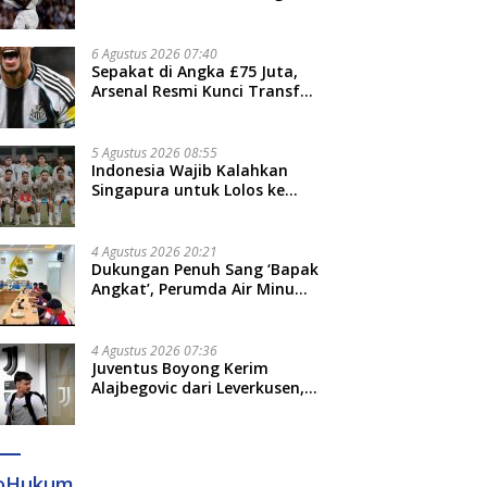
Jari”
6 Agustus 2026 07:40
Sepakat di Angka £75 Juta,
Arsenal Resmi Kunci Transfer
Bruno Guimaraes dari
Newcastle
5 Agustus 2026 08:55
Indonesia Wajib Kalahkan
Singapura untuk Lolos ke
Semifinal Piala AFF 2026
4 Agustus 2026 20:21
Dukungan Penuh Sang ‘Bapak
Angkat’, Perumda Air Minum
Gowa Siap Antar Tim Dayung
Raih Prestasi Puncak
4 Agustus 2026 07:36
Juventus Boyong Kerim
Alajbegovic dari Leverkusen,
Segini Nilai Kontraknya
foHukum