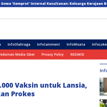
l Kesultanan: Keluarga Kerajaan Bersatu Dulu Baru Ranca
a
InfoOlahraga
Infotainment
InfoWisata
InfoLoke
Pedoman Media Siber
Privacy Policy
REDAKSI
Inf
000 Vaksin untuk Lansia,
kan Prokes