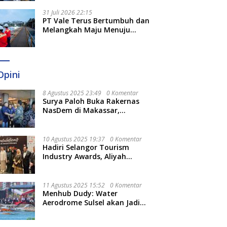
Optimal
31 Juli 2026 22:15
PT Vale Terus Bertumbuh dan
Melangkah Maju Menuju
Fondasi yang Lebih Kuat
Opini
8 Agustus 2025 23:49
0 Komentar
Surya Paloh Buka Rakernas
NasDem di Makassar,
Munafri Sebut Momentum
Kuatkan Pendidikan Politik
10 Agustus 2025 19:37
0 Komentar
Hadiri Selangor Tourism
Industry Awards, Aliyah
Berharap Semakin
Optimalkan Pariwisata
11 Agustus 2025 15:52
0 Komentar
Menhub Dudy: Water
Aerodrome Sulsel akan Jadi
Tonggak Baru Transportasi
Nasional