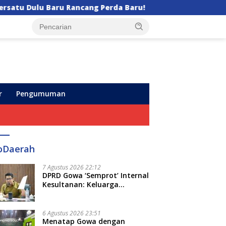
ng Perda Baru!
Semarak HUT ke-102, Perumda Air M
r
Pengumuman
oDaerah
7 Agustus 2026 22:12
DPRD Gowa ‘Semprot’ Internal
Kesultanan: Keluarga
Kerajaan Bersatu Dulu Baru
Rancang Perda Baru!
6 Agustus 2026 23:51
Menatap Gowa dengan