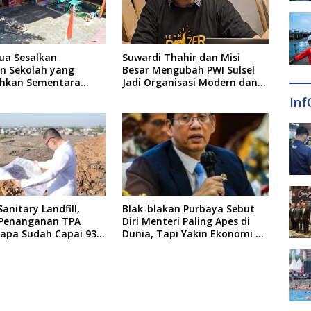
ua Sesalkan
Suwardi Thahir dan Misi
an Sekolah yang
Besar Mengubah PWI Sulsel
hkan Sementara
Jadi Organisasi Modern dan
Usai Insiden Gigit
Inklusif
Inf
anitary Landfill,
Blak-blakan Purbaya Sebut
 Penanganan TPA
Diri Menteri Paling Apes di
pa Sudah Capai 93
Dunia, Tapi Yakin Ekonomi RI
Mampu Tembus 6 Persen