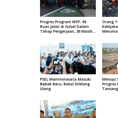
Progres Program MYP: 49
Orang T
Ruas Jalan di Sulsel Dalam
Kebijak
Tahap Pengerjaan, 36 Masih
Meruma
Perencanaan
Anaknya 
Teman
PSEL Mamminasata Masuki
Menuju S
Babak Baru, Bakal Dilelang
Progres
Ulang
Tamanga
Persen