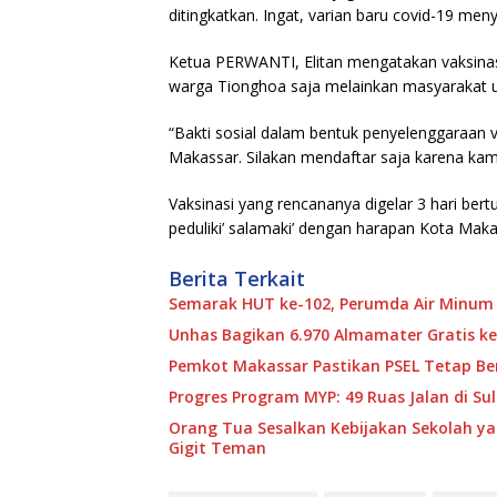
ditingkatkan. Ingat, varian baru covid-19 meny
Ketua PERWANTI, Elitan mengatakan vaksinas
warga Tionghoa saja melainkan masyarakat u
“Bakti sosial dalam bentuk penyelenggaraan v
Makassar. Silakan mendaftar saja karena kami
Vaksinasi yang rencananya digelar 3 hari ber
peduliki’ salamaki’ dengan harapan Kota Maka
Berita Terkait
Semarak HUT ke-102, Perumda Air Minum
Unhas Bagikan 6.970 Almamater Gratis ke
Pemkot Makassar Pastikan PSEL Tetap Ber
Progres Program MYP: 49 Ruas Jalan di S
Orang Tua Sesalkan Kebijakan Sekolah y
Gigit Teman