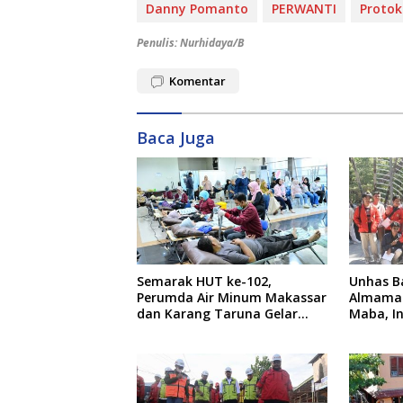
Danny Pomanto
PERWANTI
Protok
Penulis: Nurhidaya/B
Komentar
Baca Juga
Semarak HUT ke-102,
Unhas B
Perumda Air Minum Makassar
Almamat
dan Karang Taruna Gelar
Maba, I
Donor Darah
dari Rek