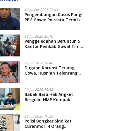
4 Agustus 2026 20:41
Pengembangan Kasus Pungli
PBG Gowa: Polresta Terbitkan
LP Baru, Kantongi Nama
Calon Tersangka Berikutnya
30 Juli 2026 20:10
Penggeledahan Beruntun 5
Kantor Pemkab Gowa! Tim
Tipidkor Polda Sulsel Kejar
Bukti Korupsi Seragam Gratis
Rp16 Miliar
29 Juli 2026 18:40
Dugaan Korupsi Terjang
Gowa, Husniah Talenrang
Diperiksa Polda Terkait
Pengadaan Seragam Rp16 M
26 Juli 2026 19:58
​Babak Baru Hak Angket
Bergulir, HMP Kompak
Diteken 41 Parlemen, HAR:
Kami Proses Sesuai Prosedur!
26 Juli 2026 10:29
Polisi Bongkar Sindikat
Curanmor, 4 Orang