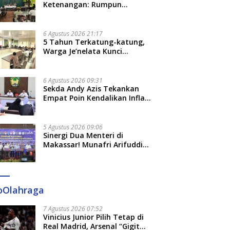
Ketenangan: Rumpun
Keluarga Besar Kerajaan dan
Bate Salapang Respon Klaim
Sepihak, Tekankan Jalur
6 Agustus 2026 21:17
Musyawarah, Ingatkan Soal
5 Tahun Terkatung-katung,
Adat dan Adab
Warga Je’nelata Kunci
Pemprov Sulsel: September
2026 Penlok Rampung!
6 Agustus 2026 09:31
Sekda Andy Azis Tekankan
Empat Poin Kendalikan Inflasi
di Gowa, Apa Saja?
5 Agustus 2026 09:06
Sinergi Dua Menteri di
Makassar! Munafri Arifuddin
Siap Sulap Kelurahan Jadi
Pusat Pertumbuhan Ekonomi
Baru
oOlahraga
7 Agustus 2026 07:52
Vinicius Junior Pilih Tetap di
Real Madrid, Arsenal “Gigit