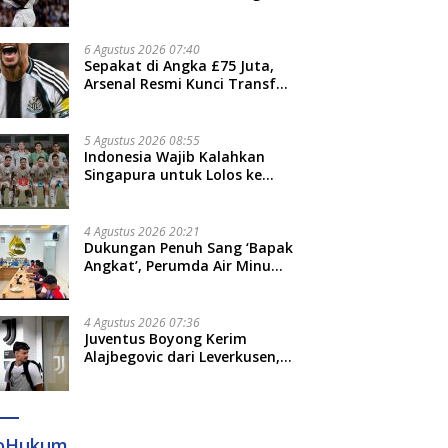
Jari”
6 Agustus 2026 07:40
Sepakat di Angka £75 Juta,
Arsenal Resmi Kunci Transfer
Bruno Guimaraes dari
Newcastle
5 Agustus 2026 08:55
Indonesia Wajib Kalahkan
Singapura untuk Lolos ke
Semifinal Piala AFF 2026
4 Agustus 2026 20:21
Dukungan Penuh Sang ‘Bapak
Angkat’, Perumda Air Minum
Gowa Siap Antar Tim Dayung
Raih Prestasi Puncak
4 Agustus 2026 07:36
Juventus Boyong Kerim
Alajbegovic dari Leverkusen,
Segini Nilai Kontraknya
foHukum