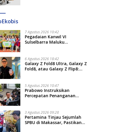
Ditangkap di Makassar dan
Gowa
oEkobis
7 Agustus 2026 10:42
Pegadaian Kanwil VI
Sulselbarra Maluku
Luncurkan PANDE EMAS,
Dorong Kemandirian Ekonomi
Masyarakat
6 Agustus 2026 18:42
Galaxy Z Fold8 Ultra, Galaxy Z
Fold8, atau Galaxy Z Flip8:
Mana HP Lipat Terbaik
Untukmu di 2026?
5 Agustus 2026 10:47
Prabowo Instruksikan
Percepatan Penanganan
Pemadaman Listrik dan Jaga
Stabilitas Harga BBM
3 Agustus 2026 09:28
Pertamina Tinjau Sejumlah
SPBU di Makassar, Pastikan
Distribusi Biosolar Berjalan