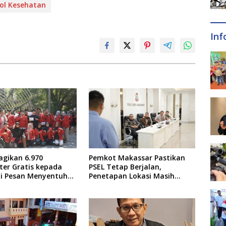
ol Kesehatan
Inf
agikan 6.970
Pemkot Makassar Pastikan
er Gratis kepada
PSEL Tetap Berjalan,
ni Pesan Menyentuh
Penetapan Lokasi Masih
tor
Dibahas