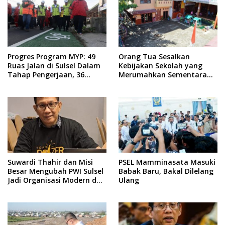
Progres Program MYP: 49
Orang Tua Sesalkan
Ruas Jalan di Sulsel Dalam
Kebijakan Sekolah yang
Tahap Pengerjaan, 36
Merumahkan Sementara
Masih Perencanaan
Anaknya Usai Insiden Gigit
Teman
Suwardi Thahir dan Misi
PSEL Mamminasata Masuki
Besar Mengubah PWI Sulsel
Babak Baru, Bakal Dilelang
Jadi Organisasi Modern dan
Ulang
Inklusif