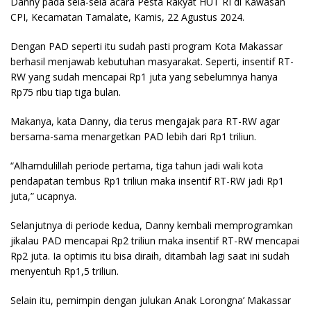
Danny pada sela-sela acara Pesta Rakyat HUT RI di Kawasan
CPI, Kecamatan Tamalate, Kamis, 22 Agustus 2024.
Dengan PAD seperti itu sudah pasti program Kota Makassar
berhasil menjawab kebutuhan masyarakat. Seperti, insentif RT-
RW yang sudah mencapai Rp1 juta yang sebelumnya hanya
Rp75 ribu tiap tiga bulan.
Makanya, kata Danny, dia terus mengajak para RT-RW agar
bersama-sama menargetkan PAD lebih dari Rp1 triliun.
“Alhamdulillah periode pertama, tiga tahun jadi wali kota
pendapatan tembus Rp1 triliun maka insentif RT-RW jadi Rp1
juta,” ucapnya.
Selanjutnya di periode kedua, Danny kembali memprogramkan
jikalau PAD mencapai Rp2 triliun maka insentif RT-RW mencapai
Rp2 juta. Ia optimis itu bisa diraih, ditambah lagi saat ini sudah
menyentuh Rp1,5 triliun.
Selain itu, pemimpin dengan julukan Anak Lorongna’ Makassar