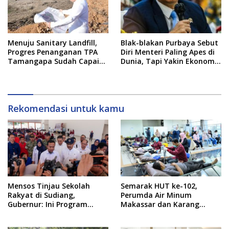
Menuju Sanitary Landfill,
Blak-blakan Purbaya Sebut
Progres Penanganan TPA
Diri Menteri Paling Apes di
Tamangapa Sudah Capai
Dunia, Tapi Yakin Ekonomi
93 Persen
RI Mampu Tembus 6 Persen
Rekomendasi untuk kamu
Mensos Tinjau Sekolah
Semarak HUT ke-102,
Rakyat di Sudiang,
Perumda Air Minum
Gubernur: Ini Program
Makassar dan Karang
Istimewa
Taruna Gelar Donor Darah