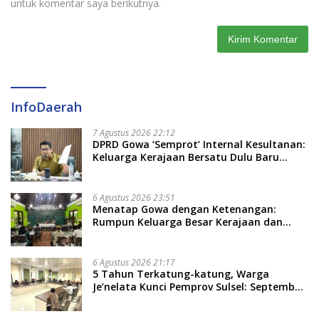
untuk komentar saya berikutnya.
InfoDaerah
7 Agustus 2026 22:12
DPRD Gowa ‘Semprot’ Internal Kesultanan:
Keluarga Kerajaan Bersatu Dulu Baru
Rancang Perda Baru!
6 Agustus 2026 23:51
Menatap Gowa dengan Ketenangan:
Rumpun Keluarga Besar Kerajaan dan
Bate Salapang Respon Klaim Sepihak,
Tekankan Jalur Musyawarah, Ingatkan
Soal Adat dan Adab
6 Agustus 2026 21:17
5 Tahun Terkatung-katung, Warga
Je’nelata Kunci Pemprov Sulsel: September
2026 Penlok Rampung!