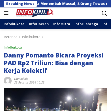
Langsung
ng Remaja Menembak Massal, 8 Orang Tewas dan 14 Lainnya 
Breaking News
ke
konten
InfoIbukota
InfoDaerah
InfoMitra
InfoOlahraga
Info
Beranda
InfoIbukota
InfoIbukota
Danny Pomanto Bicara Proyeksi
PAD Rp2 Triliun: Bisa dengan
Kerja Kolektif
Ubaidillah
23 Agustus 2024 16:23