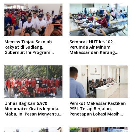
Mensos Tinjau Sekolah
Semarak HUT ke-102,
Rakyat di Sudiang,
Perumda Air Minum
Gubernur: Ini Program
Makassar dan Karang
Istimewa
Taruna Gelar Donor Darah
Unhas Bagikan 6.970
Pemkot Makassar Pastikan
Almamater Gratis kepada
PSEL Tetap Berjalan,
Maba, Ini Pesan Menyentuh
Penetapan Lokasi Masih
dari Rektor
Dibahas