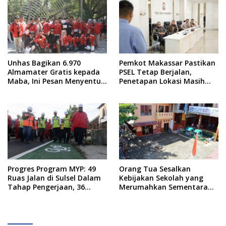
Unhas Bagikan 6.970
Pemkot Makassar Pastikan
Almamater Gratis kepada
PSEL Tetap Berjalan,
Maba, Ini Pesan Menyentuh
Penetapan Lokasi Masih
dari Rektor
Dibahas
Progres Program MYP: 49
Orang Tua Sesalkan
Ruas Jalan di Sulsel Dalam
Kebijakan Sekolah yang
Tahap Pengerjaan, 36
Merumahkan Sementara
Masih Perencanaan
Anaknya Usai Insiden Gigit
Teman