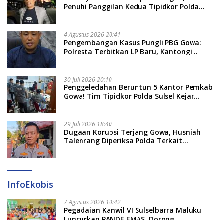
Penuhi Panggilan Kedua Tipidkor Polda
Sulsel, Dicecar 50 Pertanyaan
4 Agustus 2026 20:41
Pengembangan Kasus Pungli PBG Gowa:
Polresta Terbitkan LP Baru, Kantongi
Nama Calon Tersangka Berikutnya
30 Juli 2026 20:10
Penggeledahan Beruntun 5 Kantor Pemkab
Gowa! Tim Tipidkor Polda Sulsel Kejar
Bukti Korupsi Seragam Gratis Rp16 Miliar
29 Juli 2026 18:40
Dugaan Korupsi Terjang Gowa, Husniah
Talenrang Diperiksa Polda Terkait
Pengadaan Seragam Rp16 M
InfoEkobis
7 Agustus 2026 10:42
Pegadaian Kanwil VI Sulselbarra Maluku
Luncurkan PANDE EMAS, Dorong