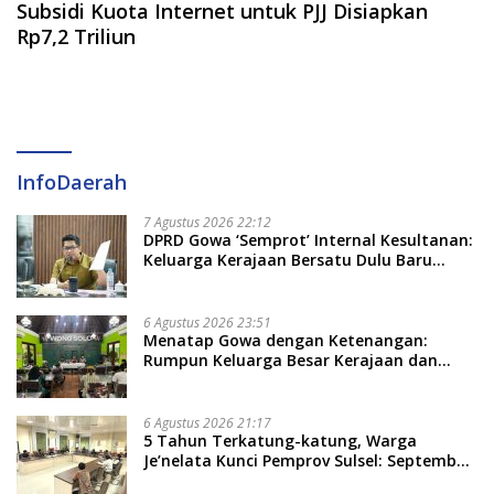
Subsidi Kuota Internet untuk PJJ Disiapkan
Rp7,2 Triliun
InfoDaerah
7 Agustus 2026 22:12
DPRD Gowa ‘Semprot’ Internal Kesultanan:
Keluarga Kerajaan Bersatu Dulu Baru
Rancang Perda Baru!
6 Agustus 2026 23:51
Menatap Gowa dengan Ketenangan:
Rumpun Keluarga Besar Kerajaan dan
Bate Salapang Respon Klaim Sepihak,
Tekankan Jalur Musyawarah, Ingatkan
Soal Adat dan Adab
6 Agustus 2026 21:17
5 Tahun Terkatung-katung, Warga
Je’nelata Kunci Pemprov Sulsel: September
2026 Penlok Rampung!