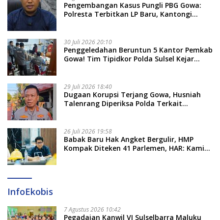
Pengembangan Kasus Pungli PBG Gowa:
Polresta Terbitkan LP Baru, Kantongi
Nama Calon Tersangka Berikutnya
30 Juli 2026 20:10
Penggeledahan Beruntun 5 Kantor Pemkab
Gowa! Tim Tipidkor Polda Sulsel Kejar
Bukti Korupsi Seragam Gratis Rp16 Miliar
29 Juli 2026 18:40
Dugaan Korupsi Terjang Gowa, Husniah
Talenrang Diperiksa Polda Terkait
Pengadaan Seragam Rp16 M
26 Juli 2026 19:58
​Babak Baru Hak Angket Bergulir, HMP
Kompak Diteken 41 Parlemen, HAR: Kami
Proses Sesuai Prosedur!
InfoEkobis
7 Agustus 2026 10:42
Pegadaian Kanwil VI Sulselbarra Maluku