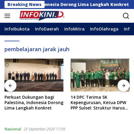
Langsung
 Palestina, Indonesia Dorong Lima Langkah Konkret
Breaking News
ke
konten
InfoIbukota
InfoDaerah
InfoMitra
InfoOlahraga
Info
pembelajaran jarak jauh
an bagi
14 DPC Terima SK
Mensos Tinjau S
nesia Dorong
Kepengurusan, Ketua DPW
Rakyat di Sudian
onkret
PPP Sulsel: Struktur Harus
Gubernur: Ini P
Benar-benar Kuat
Istimewa
Nasional
25 September 2020 17:09