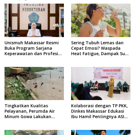
Unismuh Makassar Resmi
Sering Tubuh Lemas dan
Buka Program Sarjana
Cepat Emosi? Waspada
Keperawatan dan Profesi
Heat Fatigue, Dampak Suhu
Ners
Ekstrem yang Jarang
Disadari
Tingkatkan Kualitas
Kolaborasi dengan TP PKK,
Pelayanan, Perumda Air
Dinkes Makassar Edukasi
Minum Gowa Lakukan
Ibu Hamil Pentingnya ASI
Normalisasi dan Ekstraksi
Eksklusif
Sedimen di IKK Barombong