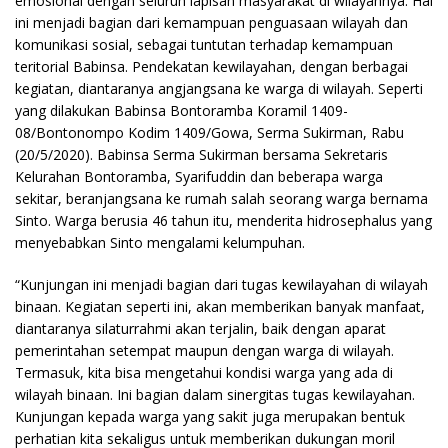
emosional dengan seluruh lapisan masyarakat di wilayahnya. Hal
ini menjadi bagian dari kemampuan penguasaan wilayah dan
komunikasi sosial, sebagai tuntutan terhadap kemampuan
teritorial Babinsa. Pendekatan kewilayahan, dengan berbagai
kegiatan, diantaranya angjangsana ke warga di wilayah. Seperti
yang dilakukan Babinsa Bontoramba Koramil 1409-
08/Bontonompo Kodim 1409/Gowa, Serma Sukirman, Rabu
(20/5/2020). Babinsa Serma Sukirman bersama Sekretaris
Kelurahan Bontoramba, Syarifuddin dan beberapa warga
sekitar, beranjangsana ke rumah salah seorang warga bernama
Sinto. Warga berusia 46 tahun itu, menderita hidrosephalus yang
menyebabkan Sinto mengalami kelumpuhan.
“Kunjungan ini menjadi bagian dari tugas kewilayahan di wilayah
binaan. Kegiatan seperti ini, akan memberikan banyak manfaat,
diantaranya silaturrahmi akan terjalin, baik dengan aparat
pemerintahan setempat maupun dengan warga di wilayah.
Termasuk, kita bisa mengetahui kondisi warga yang ada di
wilayah binaan. Ini bagian dalam sinergitas tugas kewilayahan.
Kunjungan kepada warga yang sakit juga merupakan bentuk
perhatian kita sekaligus untuk memberikan dukungan moril