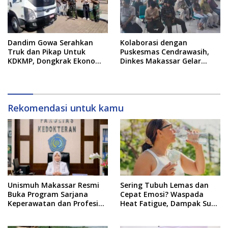
Dandim Gowa Serahkan
Kolaborasi dengan
Truk dan Pikap Untuk
Puskesmas Cendrawasih,
KDKMP, Dongkrak Ekonomi
Dinkes Makassar Gelar
Desa, Pangkas Jalur Logistik
Skrining Kesehatan Jiwa
Hasil Bumi
dan NAPZA di Tribun Timur
Rekomendasi untuk kamu
Unismuh Makassar Resmi
Sering Tubuh Lemas dan
Buka Program Sarjana
Cepat Emosi? Waspada
Keperawatan dan Profesi
Heat Fatigue, Dampak Suhu
Ners
Ekstrem yang Jarang
Disadari