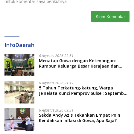
untuk komentar saya berikutnya.
InfoDaerah
6 Agustus 2026 23:51
Menatap Gowa dengan Ketenangan:
Rumpun Keluarga Besar Kerajaan dan
Bate Salapang Respon Klaim Sepihak,
Tekankan Jalur Musyawarah, Ingatkan
Soal Adat dan Adab
6 Agustus 2026 21:17
5 Tahun Terkatung-katung, Warga
Je’nelata Kunci Pemprov Sulsel: September
2026 Penlok Rampung!
6 Agustus 2026 09:31
Sekda Andy Azis Tekankan Empat Poin
Kendalikan Inflasi di Gowa, Apa Saja?