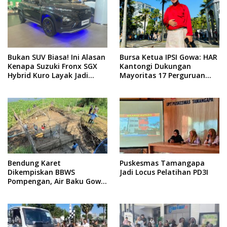
Bukan SUV Biasa! Ini Alasan
Bursa Ketua IPSI Gowa: HAR
Kenapa Suzuki Fronx SGX
Kantongi Dukungan
Hybrid Kuro Layak Jadi
Mayoritas 17 Perguruan
Buruan Utama
Silat
Bendung Karet
Puskesmas Tamangapa
Dikempiskan BBWS
Jadi Locus Pelatihan PD3I
Pompengan, Air Baku Gowa
Anjlok 80 Persen: 20 Ribu
Pelanggan Terdampak!