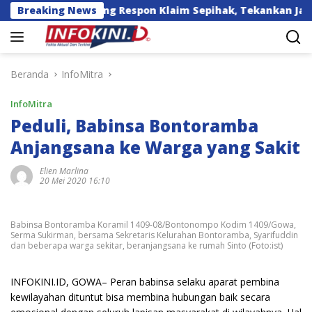
Langsung
 Salapang Respon Klaim Sepihak, Tekankan Jalur Musyawa
Breaking News
ke
konten
Beranda
InfoMitra
InfoMitra
Peduli, Babinsa Bontoramba
Anjangsana ke Warga yang Sakit
Elien Marlina
20 Mei 2020 16:10
Babinsa Bontoramba Koramil 1409-08/Bontonompo Kodim 1409/Gowa,
Serma Sukirman, bersama Sekretaris Kelurahan Bontoramba, Syarifuddin
dan beberapa warga sekitar, beranjangsana ke rumah Sinto (Foto:ist)
INFOKINI.ID, GOWA– Peran babinsa selaku aparat pembina
kewilayahan dituntut bisa membina hubungan baik secara