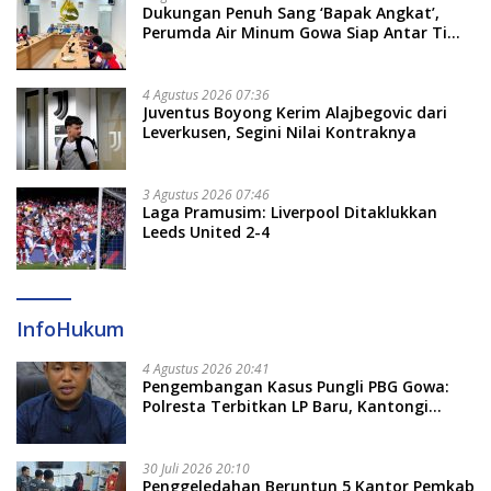
Dukungan Penuh Sang ‘Bapak Angkat’,
Perumda Air Minum Gowa Siap Antar Tim
Dayung Raih Prestasi Puncak
4 Agustus 2026 07:36
Juventus Boyong Kerim Alajbegovic dari
Leverkusen, Segini Nilai Kontraknya
3 Agustus 2026 07:46
Laga Pramusim: Liverpool Ditaklukkan
Leeds United 2-4
InfoHukum
4 Agustus 2026 20:41
Pengembangan Kasus Pungli PBG Gowa:
Polresta Terbitkan LP Baru, Kantongi
Nama Calon Tersangka Berikutnya
30 Juli 2026 20:10
Penggeledahan Beruntun 5 Kantor Pemkab