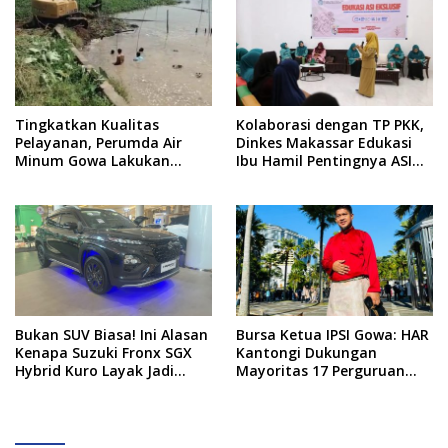
Tingkatkan Kualitas
Kolaborasi dengan TP PKK,
Pelayanan, Perumda Air
Dinkes Makassar Edukasi
Minum Gowa Lakukan
Ibu Hamil Pentingnya ASI
Normalisasi dan Ekstraksi
Eksklusif
Sedimen di IKK Barombong
Bukan SUV Biasa! Ini Alasan
Bursa Ketua IPSI Gowa: HAR
Kenapa Suzuki Fronx SGX
Kantongi Dukungan
Hybrid Kuro Layak Jadi
Mayoritas 17 Perguruan
Buruan Utama
Silat