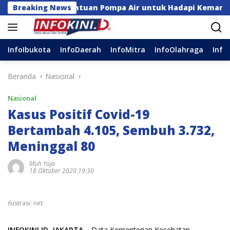
Langsung
ingga Bantuan Pompa Air untuk Hadapi Kemarau di Sulsel
Breaking News
ke
konten
InfoIbukota
InfoDaerah
InfoMitra
InfoOlahraga
Info
Beranda
Nasional
Nasional
Kasus Positif Covid-19
Bertambah 4.105, Sembuh 3.732,
Meninggal 80
Muh Yuja
18 Oktober 2020 19:30
ilustrasi: net
INFOKINI.ID, JAKARTA
– Data Kementerian Kesehatan