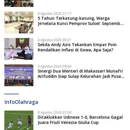
Bate Salapang Respon Klaim Sepihak,
Tekankan Jalur Musyawarah, Ingatkan
Soal Adat dan Adab
6 Agustus 2026 21:17
5 Tahun Terkatung-katung, Warga
Je’nelata Kunci Pemprov Sulsel: September
2026 Penlok Rampung!
6 Agustus 2026 09:31
Sekda Andy Azis Tekankan Empat Poin
Kendalikan Inflasi di Gowa, Apa Saja?
5 Agustus 2026 09:06
Sinergi Dua Menteri di Makassar! Munafri
Arifuddin Siap Sulap Kelurahan Jadi Pusat
Pertumbuhan Ekonomi Baru
InfoOlahraga
9 Agustus 2026 07:50
Ditaklukkan Udinese 1-0, Barcelona Gagal
Juara Friuli Venezia Giulia Cup