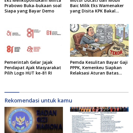
Eks Menkopolhukam Minta
Motor Ducati dan Mobil
Prabowo Buka-bukaan soal
Baic Milik Eks Wamenaker
Siapa yang Bayar Demo
yang Disita KPK Bakal
Dilelang
Pemerintah Gelar Jajak
Pemda Kesulitan Bayar Gaji
Pendapat Ajak Masyarakat
PPPK, Kemenkeu Siapkan
Pilih Logo HUT ke-81 RI
Relaksasi Aturan Batas
Belanja Pegawai
Rekomendasi untuk kamu