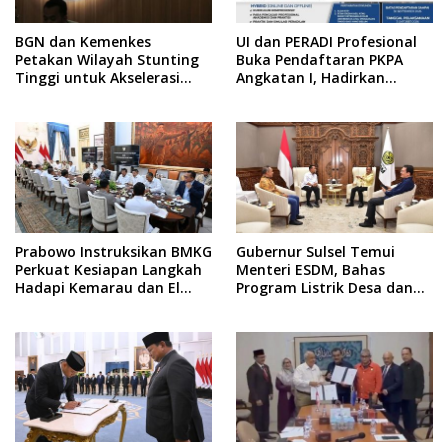
BGN dan Kemenkes
UI dan PERADI Profesional
Petakan Wilayah Stunting
Buka Pendaftaran PKPA
Tinggi untuk Akselerasi
Angkatan I, Hadirkan
Dapur MBG
Pengajar dari MA,
Kejaksaan hingga KPK
Prabowo Instruksikan BMKG
Gubernur Sulsel Temui
Perkuat Kesiapan Langkah
Menteri ESDM, Bahas
Hadapi Kemarau dan El
Program Listrik Desa dan
Nino
Kebutuhan BBM Kepulauan