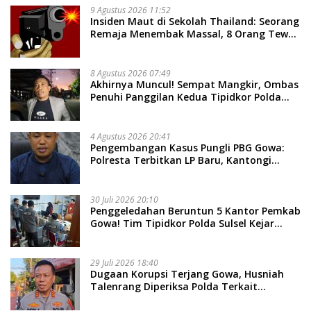
9 Agustus 2026 11:52
Insiden Maut di Sekolah Thailand: Seorang
Remaja Menembak Massal, 8 Orang Tewas
dan 14 Lainnya Dirawat Intensif
8 Agustus 2026 07:49
Akhirnya Muncul! Sempat Mangkir, Ombas
Penuhi Panggilan Kedua Tipidkor Polda
Sulsel, Dicecar 50 Pertanyaan
4 Agustus 2026 20:41
Pengembangan Kasus Pungli PBG Gowa:
Polresta Terbitkan LP Baru, Kantongi
Nama Calon Tersangka Berikutnya
30 Juli 2026 20:10
Penggeledahan Beruntun 5 Kantor Pemkab
Gowa! Tim Tipidkor Polda Sulsel Kejar
Bukti Korupsi Seragam Gratis Rp16 Miliar
29 Juli 2026 18:40
Dugaan Korupsi Terjang Gowa, Husniah
Talenrang Diperiksa Polda Terkait
Pengadaan Seragam Rp16 M