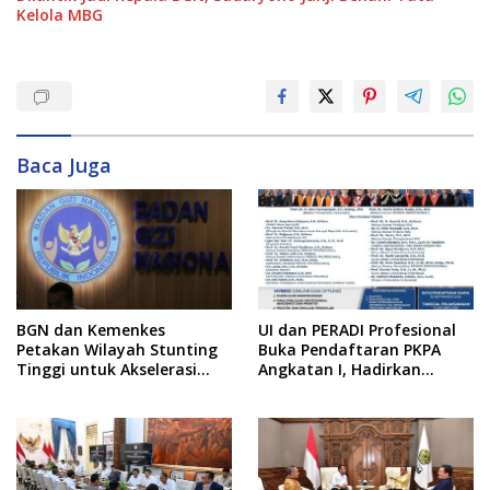
Kelola MBG
Baca Juga
BGN dan Kemenkes
UI dan PERADI Profesional
Petakan Wilayah Stunting
Buka Pendaftaran PKPA
Tinggi untuk Akselerasi
Angkatan I, Hadirkan
Dapur MBG
Pengajar dari MA,
Kejaksaan hingga KPK