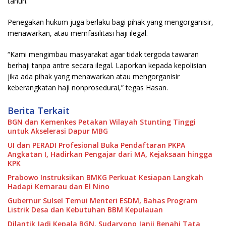
tahun.
Penegakan hukum juga berlaku bagi pihak yang mengorganisir,
menawarkan, atau memfasilitasi haji ilegal.
“Kami mengimbau masyarakat agar tidak tergoda tawaran
berhaji tanpa antre secara ilegal. Laporkan kepada kepolisian
jika ada pihak yang menawarkan atau mengorganisir
keberangkatan haji nonprosedural,” tegas Hasan.
Berita Terkait
BGN dan Kemenkes Petakan Wilayah Stunting Tinggi
untuk Akselerasi Dapur MBG
UI dan PERADI Profesional Buka Pendaftaran PKPA
Angkatan I, Hadirkan Pengajar dari MA, Kejaksaan hingga
KPK
Prabowo Instruksikan BMKG Perkuat Kesiapan Langkah
Hadapi Kemarau dan El Nino
Gubernur Sulsel Temui Menteri ESDM, Bahas Program
Listrik Desa dan Kebutuhan BBM Kepulauan
Dilantik Jadi Kepala BGN, Sudaryono Janji Benahi Tata