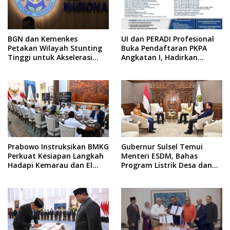
BGN dan Kemenkes
UI dan PERADI Profesional
Petakan Wilayah Stunting
Buka Pendaftaran PKPA
Tinggi untuk Akselerasi
Angkatan I, Hadirkan
Dapur MBG
Pengajar dari MA,
Kejaksaan hingga KPK
Prabowo Instruksikan BMKG
Gubernur Sulsel Temui
Perkuat Kesiapan Langkah
Menteri ESDM, Bahas
Hadapi Kemarau dan El
Program Listrik Desa dan
Nino
Kebutuhan BBM Kepulauan