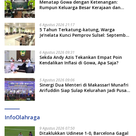
Menatap Gowa dengan Ketenangan:
Rumpun Keluarga Besar Kerajaan dan
Bate Salapang Respon Klaim Sepihak,
Tekankan Jalur Musyawarah, Ingatkan
Soal Adat dan Adab
6 Agustus 2026 21:17
5 Tahun Terkatung-katung, Warga
Je’nelata Kunci Pemprov Sulsel: September
2026 Penlok Rampung!
6 Agustus 2026 09:31
Sekda Andy Azis Tekankan Empat Poin
Kendalikan Inflasi di Gowa, Apa Saja?
5 Agustus 2026 09:06
Sinergi Dua Menteri di Makassar! Munafri
Arifuddin Siap Sulap Kelurahan Jadi Pusat
Pertumbuhan Ekonomi Baru
InfoOlahraga
9 Agustus 2026 07:50
Ditaklukkan Udinese 1-0, Barcelona Gagal