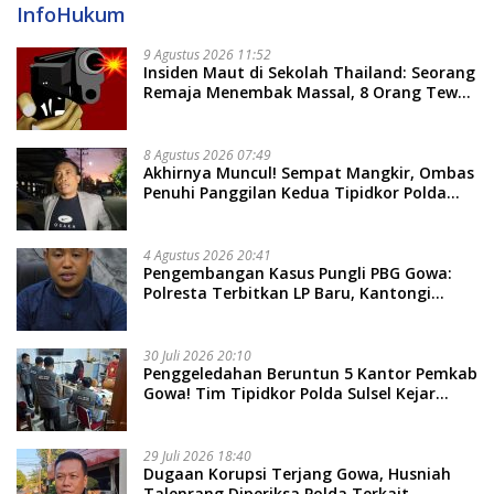
InfoHukum
9 Agustus 2026 11:52
Insiden Maut di Sekolah Thailand: Seorang
Remaja Menembak Massal, 8 Orang Tewas
dan 14 Lainnya Dirawat Intensif
8 Agustus 2026 07:49
Akhirnya Muncul! Sempat Mangkir, Ombas
Penuhi Panggilan Kedua Tipidkor Polda
Sulsel, Dicecar 50 Pertanyaan
4 Agustus 2026 20:41
Pengembangan Kasus Pungli PBG Gowa:
Polresta Terbitkan LP Baru, Kantongi
Nama Calon Tersangka Berikutnya
30 Juli 2026 20:10
Penggeledahan Beruntun 5 Kantor Pemkab
Gowa! Tim Tipidkor Polda Sulsel Kejar
Bukti Korupsi Seragam Gratis Rp16 Miliar
29 Juli 2026 18:40
Dugaan Korupsi Terjang Gowa, Husniah
Talenrang Diperiksa Polda Terkait