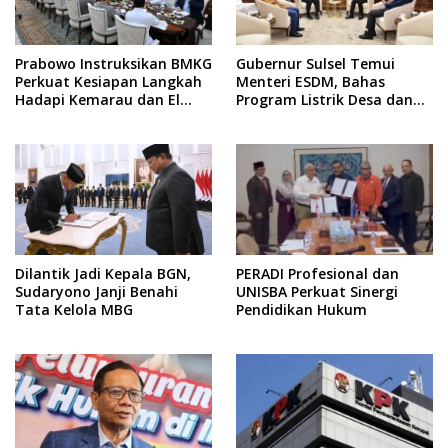
Prabowo Instruksikan BMKG
Gubernur Sulsel Temui
Perkuat Kesiapan Langkah
Menteri ESDM, Bahas
Hadapi Kemarau dan El
Program Listrik Desa dan
Nino
Kebutuhan BBM Kepulauan
Dilantik Jadi Kepala BGN,
PERADI Profesional dan
Sudaryono Janji Benahi
UNISBA Perkuat Sinergi
Tata Kelola MBG
Pendidikan Hukum