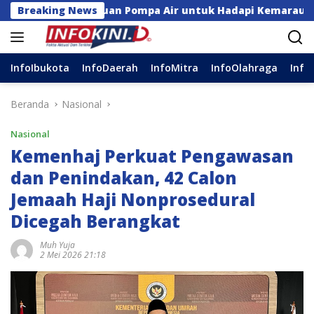
Langsung
a Bantuan Pompa Air untuk Hadapi Kemarau di Sulsel
Breaking News
ke
konten
InfoIbukota
InfoDaerah
InfoMitra
InfoOlahraga
Info
Beranda
Nasional
Nasional
Kemenhaj Perkuat Pengawasan
dan Penindakan, 42 Calon
Jemaah Haji Nonprosedural
Dicegah Berangkat
Muh Yuja
2 Mei 2026 21:18