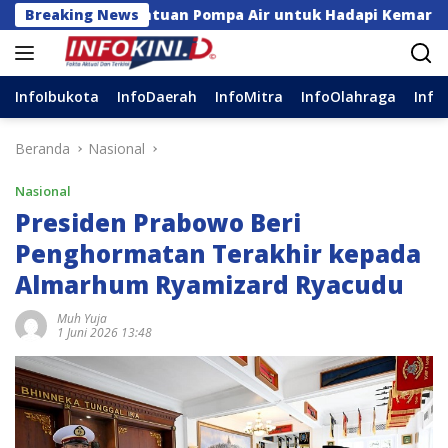
Langsung
gga Bantuan Pompa Air untuk Hadapi Kemarau di Sulsel
Breaking News
ke
konten
InfoIbukota
InfoDaerah
InfoMitra
InfoOlahraga
Info
Beranda
Nasional
Nasional
Presiden Prabowo Beri
Penghormatan Terakhir kepada
Almarhum Ryamizard Ryacudu
Muh Yuja
1 Juni 2026 13:48