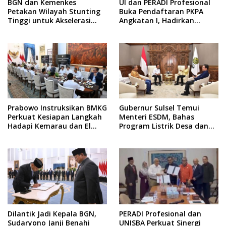
BGN dan Kemenkes
UI dan PERADI Profesional
Petakan Wilayah Stunting
Buka Pendaftaran PKPA
Tinggi untuk Akselerasi
Angkatan I, Hadirkan
Dapur MBG
Pengajar dari MA,
Kejaksaan hingga KPK
Prabowo Instruksikan BMKG
Gubernur Sulsel Temui
Perkuat Kesiapan Langkah
Menteri ESDM, Bahas
Hadapi Kemarau dan El
Program Listrik Desa dan
Nino
Kebutuhan BBM Kepulauan
Dilantik Jadi Kepala BGN,
PERADI Profesional dan
Sudaryono Janji Benahi
UNISBA Perkuat Sinergi