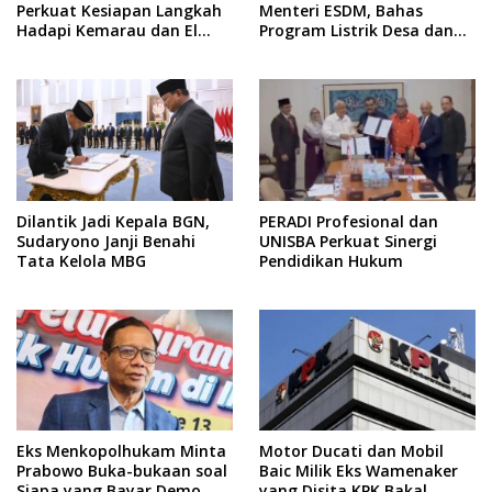
Perkuat Kesiapan Langkah
Menteri ESDM, Bahas
Hadapi Kemarau dan El
Program Listrik Desa dan
Nino
Kebutuhan BBM Kepulauan
Dilantik Jadi Kepala BGN,
PERADI Profesional dan
Sudaryono Janji Benahi
UNISBA Perkuat Sinergi
Tata Kelola MBG
Pendidikan Hukum
Eks Menkopolhukam Minta
Motor Ducati dan Mobil
Prabowo Buka-bukaan soal
Baic Milik Eks Wamenaker
Siapa yang Bayar Demo
yang Disita KPK Bakal