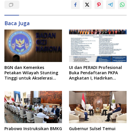
Baca Juga
BGN dan Kemenkes
UI dan PERADI Profesional
Petakan Wilayah Stunting
Buka Pendaftaran PKPA
Tinggi untuk Akselerasi
Angkatan I, Hadirkan
Dapur MBG
Pengajar dari MA,
Kejaksaan hingga KPK
Prabowo Instruksikan BMKG
Gubernur Sulsel Temui