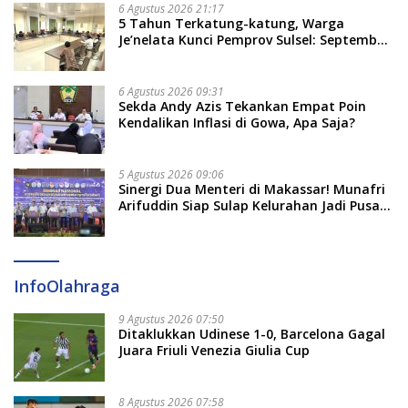
Soal Adat dan Adab
6 Agustus 2026 21:17
5 Tahun Terkatung-katung, Warga
Je’nelata Kunci Pemprov Sulsel: September
2026 Penlok Rampung!
6 Agustus 2026 09:31
Sekda Andy Azis Tekankan Empat Poin
Kendalikan Inflasi di Gowa, Apa Saja?
5 Agustus 2026 09:06
Sinergi Dua Menteri di Makassar! Munafri
Arifuddin Siap Sulap Kelurahan Jadi Pusat
Pertumbuhan Ekonomi Baru
InfoOlahraga
9 Agustus 2026 07:50
Ditaklukkan Udinese 1-0, Barcelona Gagal
Juara Friuli Venezia Giulia Cup
8 Agustus 2026 07:58