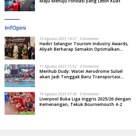
Maju Menuju Fondasi yang Lebih Kuat
InfOpini
10 Agustus 2025 19:37
0 Komentar
Hadiri Selangor Tourism Industry Awards,
Aliyah Berharap Semakin Optimalkan
Pariwisata
11 Agustus 2025 15:52
0 Komentar
Menhub Dudy: Water Aerodrome Sulsel
akan Jadi Tonggak Baru Transportasi
Nasional
16 Agustus 2025 07:36
0 Komentar
Liverpool Buka Liga Inggris 2025/26 dengan
Kemenangan, Tekuk Bournemouth 4-2