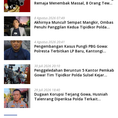
Remaja Menembak Massal, 8 Orang Tewas
dan 14 Lainnya Dirawat Intensif
8 Agustus 2026 07:49
Akhirnya Muncul! Sempat Mangkir, Ombas
Penuhi Panggilan Kedua Tipidkor Polda
Sulsel, Dicecar 50 Pertanyaan
4 Agustus 2026 20:41
Pengembangan Kasus Pungli PBG Gowa:
Polresta Terbitkan LP Baru, Kantongi
Nama Calon Tersangka Berikutnya
30 Juli 2026 20:10
Penggeledahan Beruntun 5 Kantor Pemkab
Gowa! Tim Tipidkor Polda Sulsel Kejar
Bukti Korupsi Seragam Gratis Rp16 Miliar
29 Juli 2026 18:40
Dugaan Korupsi Terjang Gowa, Husniah
Talenrang Diperiksa Polda Terkait
Pengadaan Seragam Rp16 M