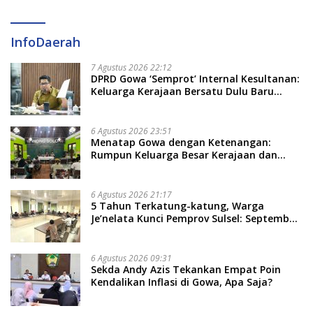
InfoDaerah
7 Agustus 2026 22:12
DPRD Gowa ‘Semprot’ Internal Kesultanan:
Keluarga Kerajaan Bersatu Dulu Baru
Rancang Perda Baru!
6 Agustus 2026 23:51
Menatap Gowa dengan Ketenangan:
Rumpun Keluarga Besar Kerajaan dan
Bate Salapang Respon Klaim Sepihak,
Tekankan Jalur Musyawarah, Ingatkan
Soal Adat dan Adab
6 Agustus 2026 21:17
5 Tahun Terkatung-katung, Warga
Je’nelata Kunci Pemprov Sulsel: September
2026 Penlok Rampung!
6 Agustus 2026 09:31
Sekda Andy Azis Tekankan Empat Poin
Kendalikan Inflasi di Gowa, Apa Saja?