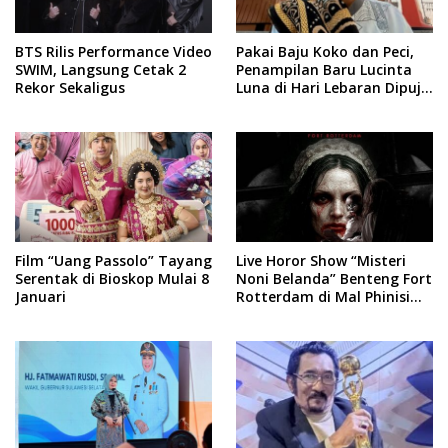
BTS Rilis Performance Video
Pakai Baju Koko dan Peci,
SWIM, Langsung Cetak 2
Penampilan Baru Lucinta
Rekor Sekaligus
Luna di Hari Lebaran Dipuji
Warganet
Film “Uang Passolo” Tayang
Live Horor Show “Misteri
Serentak di Bioskop Mulai 8
Noni Belanda” Benteng Fort
Januari
Rotterdam di Mal Phinisi
Point, Catat Jadwal dan
Harga Tiketnya