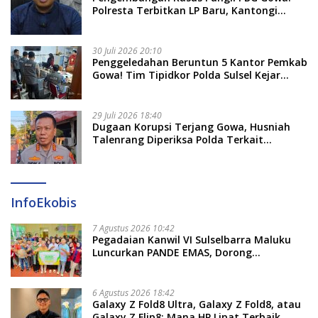
Polresta Terbitkan LP Baru, Kantongi
Nama Calon Tersangka Berikutnya
30 Juli 2026 20:10
Penggeledahan Beruntun 5 Kantor Pemkab
Gowa! Tim Tipidkor Polda Sulsel Kejar
Bukti Korupsi Seragam Gratis Rp16 Miliar
29 Juli 2026 18:40
Dugaan Korupsi Terjang Gowa, Husniah
Talenrang Diperiksa Polda Terkait
Pengadaan Seragam Rp16 M
InfoEkobis
7 Agustus 2026 10:42
Pegadaian Kanwil VI Sulselbarra Maluku
Luncurkan PANDE EMAS, Dorong
Kemandirian Ekonomi Masyarakat
6 Agustus 2026 18:42
Galaxy Z Fold8 Ultra, Galaxy Z Fold8, atau
Galaxy Z Flip8: Mana HP Lipat Terbaik