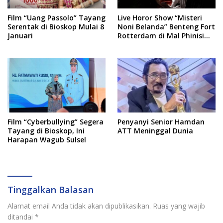
Film “Uang Passolo” Tayang
Live Horor Show “Misteri
Serentak di Bioskop Mulai 8
Noni Belanda” Benteng Fort
Januari
Rotterdam di Mal Phinisi
Point, Catat Jadwal dan
Harga Tiketnya
Film “Cyberbullying” Segera
Penyanyi Senior Hamdan
Tayang di Bioskop, Ini
ATT Meninggal Dunia
Harapan Wagub Sulsel
Tinggalkan Balasan
Alamat email Anda tidak akan dipublikasikan.
Ruas yang wajib
ditandai
*