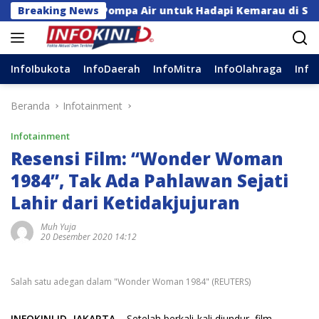
Langsung
tuan Pompa Air untuk Hadapi Kemarau di Sulsel
Breaking News
In
ke
konten
InfoIbukota
InfoDaerah
InfoMitra
InfoOlahraga
Info
Beranda
Infotainment
Infotainment
Resensi Film: “Wonder Woman
1984”, Tak Ada Pahlawan Sejati
Lahir dari Ketidakjujuran
Muh Yuja
20 Desember 2020 14:12
Salah satu adegan dalam "Wonder Woman 1984" (REUTERS)
INFOKINI.ID, JAKARTA
– Setelah berkali-kali diundur, film